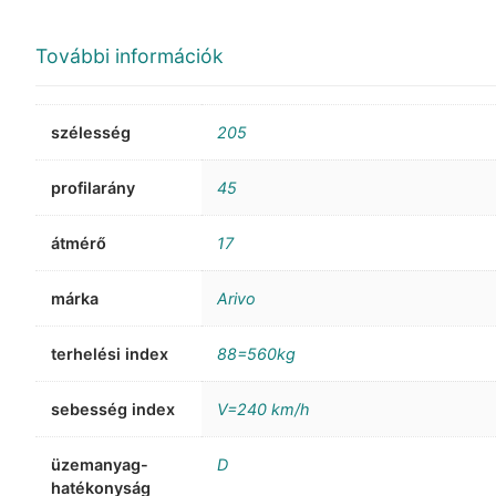
További információk
szélesség
205
profilarány
45
átmérő
17
márka
Arivo
terhelési index
88=560kg
sebesség index
V=240 km/h
üzemanyag-
D
hatékonyság