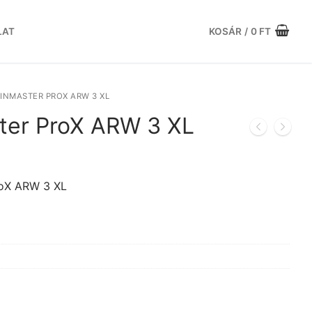
LAT
KOSÁR
/
0
FT
INMASTER PROX ARW 3 XL
ter ProX ARW 3 XL
urrent
rice
:
roX ARW 3 XL
8.585 Ft.