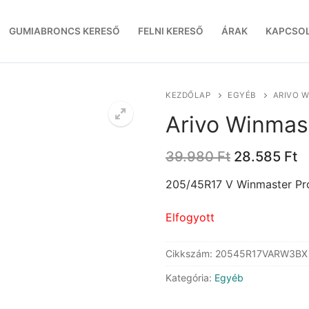
GUMIABRONCS KERESŐ
FELNI KERESŐ
ÁRAK
KAPCSO
KEZDŐLAP
EGYÉB
ARIVO W
Arivo Winmas
Original
C
39.980
Ft
28.585
Ft
price
p
was:
is
205/45R17 V Winmaster P
39.980 Ft.
2
Elfogyott
Cikkszám:
20545R17VARW3BX
Kategória:
Egyéb