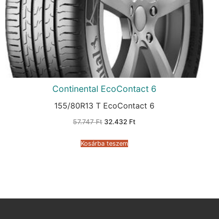
Continental EcoContact 6
155/80R13 T EcoContact 6
Original
Current
57.747
Ft
32.432
Ft
price
price
was:
is:
57.747 Ft.
32.432 Ft.
Kosárba teszem