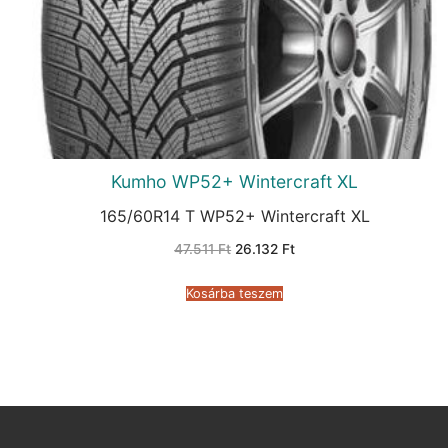
Kumho WP52+ Wintercraft XL
165/60R14 T WP52+ Wintercraft XL
Original
Current
47.511
Ft
26.132
Ft
price
price
was:
is:
47.511 Ft.
26.132 Ft.
Kosárba teszem