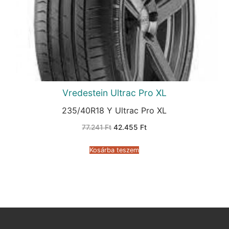
Vredestein Ultrac Pro XL
235/40R18 Y Ultrac Pro XL
Original
Current
77.241
Ft
42.455
Ft
price
price
was:
is:
77.241 Ft.
42.455 Ft.
Kosárba teszem