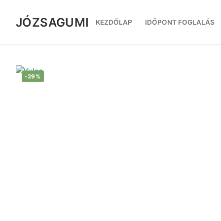
Ugrás
a
JÓZSAGUMI
KEZDŐLAP
IDŐPONT FOGLALÁS
tartalomra
-29%