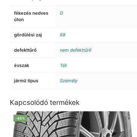
fékezés nedves
D
úton
gördülési zaj
68
defekttűrő
nem defekttűrő
évszak
Téli
jármű típus
Személy
Kapcsolódó termékek
-45%