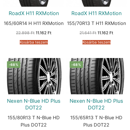
RoadX H11 RXMotion
RoadX H11 RXMotion
165/60R14 H H11 RXMotion
155/70R13 T H11 RXMotion
Original
Current
Original
Current
22.898
Ft
11.162
Ft
21.641
Ft
11.162
Ft
price
price
price
price
was:
is:
was:
is:
Kosárba teszem
Kosárba teszem
22.898 Ft.
11.162 Ft.
21.641 Ft.
11.162 Ft.
-68%
-68%
Nexen N-Blue HD Plus
Nexen N-Blue HD Plus
DOT22
DOT22
155/80R13 T N-Blue HD
155/65R13 T N-Blue HD
Plus DOT22
Plus DOT22