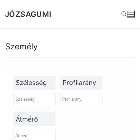
Ugrás
a
JÓZSAGUMI
tartalomra
Keresése:
Személy
Szélesség
Profilarány
Átmérő