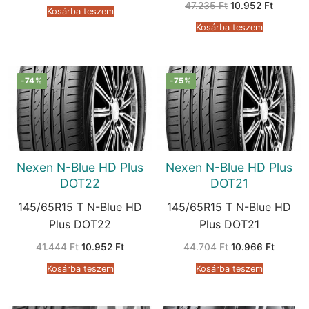
Original
Current
47.235
Ft
10.952
Ft
was:
is:
Kosárba teszem
price
price
40.488 Ft.
10.743 Ft.
was:
is:
Kosárba teszem
47.235 Ft.
10.952 F
-74%
-75%
Nexen N-Blue HD Plus
Nexen N-Blue HD Plus
DOT22
DOT21
145/65R15 T N-Blue HD
145/65R15 T N-Blue HD
Plus DOT22
Plus DOT21
Original
Current
Original
Current
41.444
Ft
10.952
Ft
44.704
Ft
10.966
Ft
price
price
price
price
was:
is:
was:
is:
Kosárba teszem
Kosárba teszem
41.444 Ft.
10.952 Ft.
44.704 Ft.
10.966 