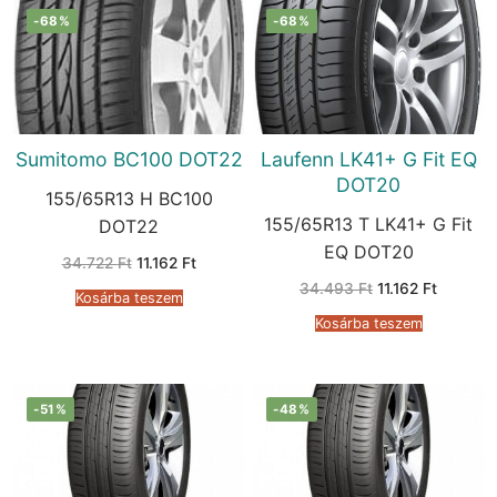
-68%
-68%
Sumitomo BC100 DOT22
Laufenn LK41+ G Fit EQ
DOT20
155/65R13 H BC100
155/65R13 T LK41+ G Fit
DOT22
EQ DOT20
Original
Current
34.722
Ft
11.162
Ft
price
price
Original
Current
34.493
Ft
11.162
Ft
was:
is:
Kosárba teszem
price
price
34.722 Ft.
11.162 Ft.
was:
is:
Kosárba teszem
34.493 Ft.
11.162 Ft
-51%
-48%