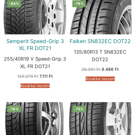
-94%
-76%
Semperit Speed-Grip 3
Falken SN832EC DOT22
XL FR DOT21
135/80R13 T SN832EC
255/40R19 V Speed-Grip 3
DOT22
XL FR DOT21
Original
Current
39.091
Ft
9.486
Ft
price
price
Original
Current
124.079
Ft
7.111
Ft
was:
is:
Kosárba teszem
price
price
39.091 Ft.
9.486 Ft
was:
is:
Kosárba teszem
124.079 Ft.
7.111 Ft.
-78%
-75%