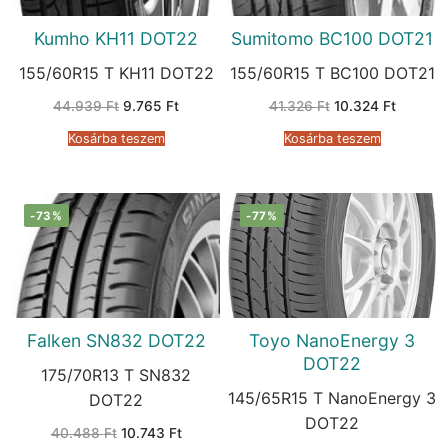
Kumho KH11 DOT22
Sumitomo BC100 DOT21
155/60R15 T KH11 DOT22
155/60R15 T BC100 DOT21
Original
Current
Original
Current
44.939
Ft
9.765
Ft
41.326
Ft
10.324
Ft
price
price
price
price
was:
is:
was:
is:
Kosárba teszem
Kosárba teszem
44.939 Ft.
9.765 Ft.
41.326 Ft.
10.324 F
-73%
-77%
Falken SN832 DOT22
Toyo NanoEnergy 3
DOT22
175/70R13 T SN832
145/65R15 T NanoEnergy 3
DOT22
DOT22
Original
Current
40.488
Ft
10.743
Ft
price
price