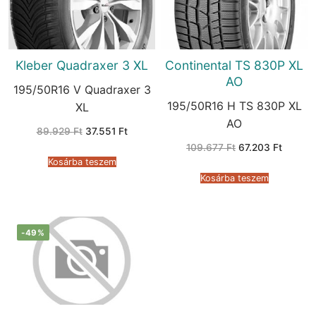
Kleber Quadraxer 3 XL
Continental TS 830P XL
AO
195/50R16 V Quadraxer 3
195/50R16 H TS 830P XL
XL
AO
Original
Current
89.929
Ft
37.551
Ft
price
price
Original
Current
109.677
Ft
67.203
Ft
was:
is:
price
price
89.929 Ft.
37.551 Ft.
Kosárba teszem
was:
is:
109.677 Ft.
67.203 
Kosárba teszem
-49%