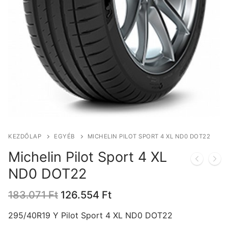
KEZDŐLAP
EGYÉB
MICHELIN PILOT SPORT 4 XL ND0 DOT22
Michelin Pilot Sport 4 XL
ND0 DOT22
Original
Current
183.071
Ft
126.554
Ft
price
price
was:
is:
295/40R19 Y Pilot Sport 4 XL ND0 DOT22
183.071 Ft.
126.554 Ft.