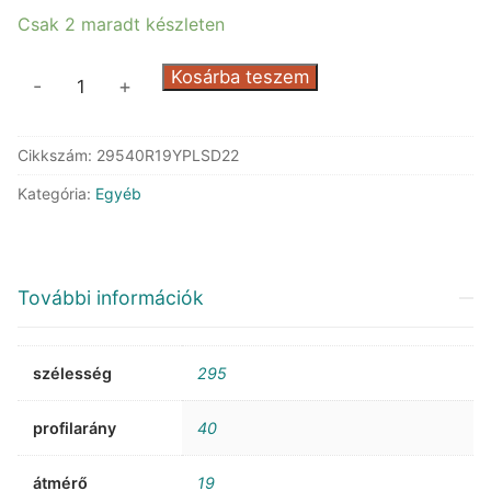
Csak 2 maradt készleten
Michelin
Kosárba teszem
-
+
Pilot
Sport
Cikkszám:
29540R19YPLSD22
4
XL
Kategória:
Egyéb
ND0
DOT22
mennyiség
További információk
szélesség
295
profilarány
40
átmérő
19