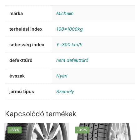
márka
Michelin
terhelési index
108=1000kg
sebesség index
Y=300 km/h
defekttűrő
nem defekttűrő
évszak
Nyári
jármű típus
Személy
Kapcsolódó termékek
-58%
-39%