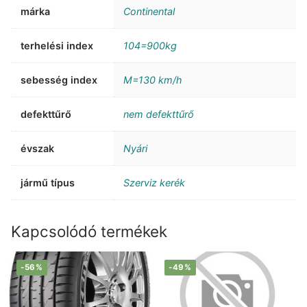
márka
Continental
terhelési index
104=900kg
sebesség index
M=130 km/h
defekttűrő
nem defekttűrő
évszak
Nyári
jármű típus
Szerviz kerék
Kapcsolódó termékek
-56%
-49%