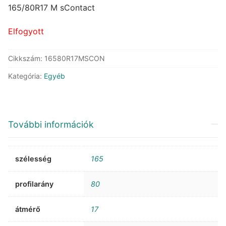
was:
is:
165/80R17 M sContact
70.117 Ft.
38.072 Ft.
Elfogyott
Cikkszám:
16580R17MSCON
Kategória:
Egyéb
További információk
szélesség
165
profilarány
80
átmérő
17