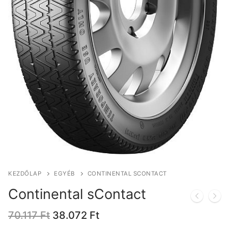
KEZDŐLAP
EGYÉB
CONTINENTAL SCONTACT
Continental sContact
Original
Current
70.117
Ft
38.072
Ft
price
price