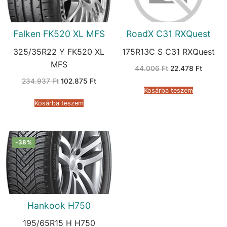
Falken FK520 XL MFS
RoadX C31 RXQuest
325/35R22 Y FK520 XL
175R13C S C31 RXQuest
MFS
Original
Current
44.006
Ft
22.478
Ft
price
price
Original
Current
234.937
Ft
102.875
Ft
was:
is:
price
price
44.006 Ft.
22.478 
Kosárba teszem
was:
is:
234.937 Ft.
102.875 Ft.
Kosárba teszem
-38%
Hankook H750
195/65R15 H H750