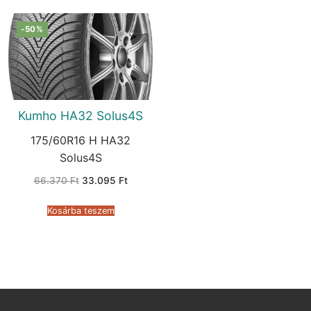
-50%
Kumho HA32 Solus4S
175/60R16 H HA32
Solus4S
Original
Current
66.370
Ft
33.095
Ft
price
price
was:
is:
66.370 Ft.
33.095 Ft.
Kosárba teszem