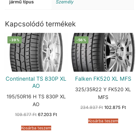
jármű típus
Személy
Kapcsolódó termékek
-39%
-56%
Continental TS 830P XL
Falken FK520 XL MFS
AO
325/35R22 Y FK520 XL
195/50R16 H TS 830P XL
MFS
AO
Original
Curren
234.937
Ft
102.875
Ft
price
price
Original
Current
109.677
Ft
67.203
Ft
was:
is:
price
price
234.937 Ft.
102.87
Kosárba teszem
was:
is:
109.677 Ft.
67.203 Ft.
Kosárba teszem