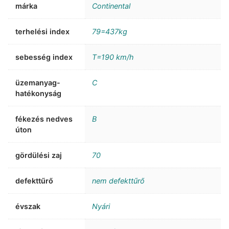
márka
Continental
terhelési index
79=437kg
sebesség index
T=190 km/h
üzemanyag-
C
hatékonyság
fékezés nedves
B
úton
gördülési zaj
70
defekttűrő
nem defekttűrő
évszak
Nyári