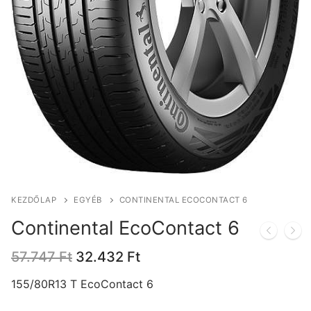
KEZDŐLAP
EGYÉB
CONTINENTAL ECOCONTACT 6
Continental EcoContact 6
Original
Current
57.747
Ft
32.432
Ft
price
price
was:
is:
155/80R13 T EcoContact 6
57.747 Ft.
32.432 Ft.