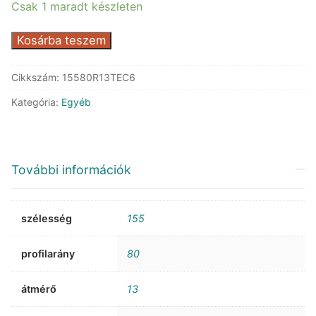
Csak 1 maradt készleten
Continental
Kosárba teszem
EcoContact
6
Cikkszám:
15580R13TEC6
mennyiség
Kategória:
Egyéb
További információk
szélesség
155
profilarány
80
átmérő
13