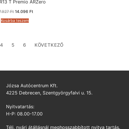
R13 T Premio ARZero
Original
Current
7.927
Ft
14.096
Ft
price
price
was:
is:
Kosárba teszem
27.927 Ft.
14.096 Ft.
4
5
6
KÖVETKEZŐ
Józsa Autócentrum Kft.
4225 Debrecen, Szentgyörgyfalvi u. 15.
Nyitvatartás:
H-P: 08.00-17.00
Téli, nyári átállásnál meghosszabbított nyitva tartás.