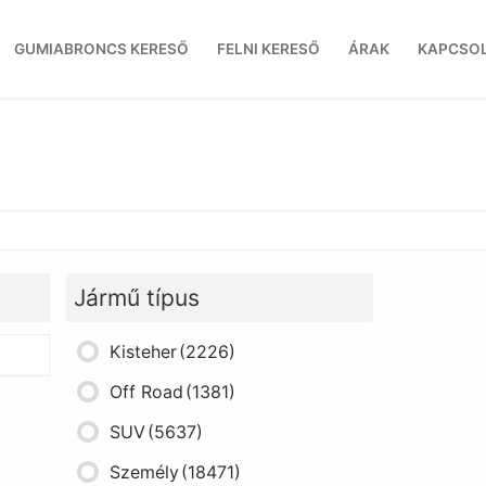
GUMIABRONCS KERESŐ
FELNI KERESŐ
ÁRAK
KAPCSO
Jármű típus
Kisteher
(2226)
Off Road
(1381)
SUV
(5637)
Személy
(18471)