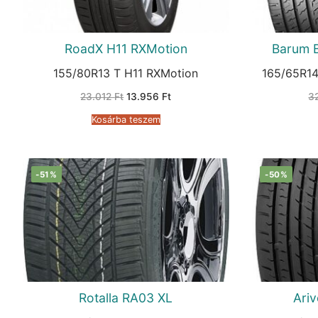
RoadX H11 RXMotion
Barum 
155/80R13 T H11 RXMotion
165/65R14
Original
Current
23.012
Ft
13.956
Ft
3
price
price
was:
is:
Kosárba teszem
23.012 Ft.
13.956 Ft.
-51%
-50%
Rotalla RA03 XL
Ari