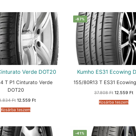
-67%
1 Cinturato Verde DOT20
Kumho ES31 Ecowing 
4 T P1 Cinturato Verde
155/80R13 T ES31 Ecowin
DOT20
Original
C
37.808
Ft
12.559
Ft
price
p
Original
Current
8.834
Ft
12.559
Ft
was:
is
Kosárba teszem
price
price
37.808 Ft.
1
was:
is:
Kosárba teszem
68.834 Ft.
12.559 Ft.
-41%