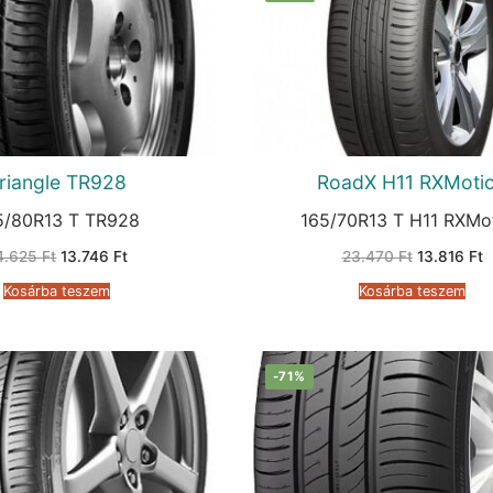
riangle TR928
RoadX H11 RXMoti
5/80R13 T TR928
165/70R13 T H11 RXMo
Original
Current
Original
C
4.625
Ft
13.746
Ft
23.470
Ft
13.816
Ft
price
price
price
p
was:
is:
was:
is
Kosárba teszem
Kosárba teszem
24.625 Ft.
13.746 Ft.
23.470 Ft.
1
-71%