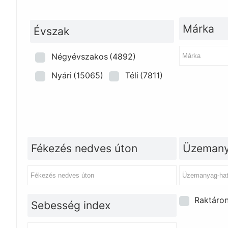
Márka
Évszak
Négyévszakos
(4892)
Nyári
(15065)
Téli
(7811)
Fékezés nedves úton
Üzemany
Raktáro
Sebesség index