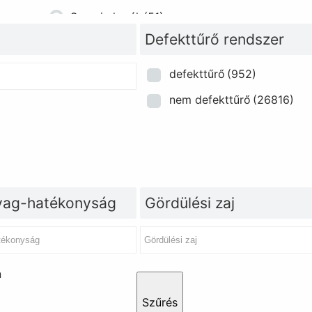
Szerviz kerék
(51)
Defekttűrő rendszer
defekttűrő
(952)
nem defekttűrő
(26816)
ag-hatékonyság
Gördülési zaj
n
Szűrés