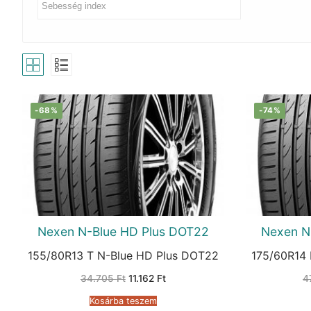
-68%
-74%
Nexen N-Blue HD Plus DOT22
Nexen N
155/80R13 T N-Blue HD Plus DOT22
175/60R14
Original
Current
34.705
Ft
11.162
Ft
4
price
price
was:
is:
Kosárba teszem
34.705 Ft.
11.162 Ft.