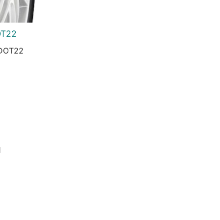
OT22
 DOT22
urrent
rice
:
3.956 Ft.
1
urrent
rice
s:
4.096 Ft.