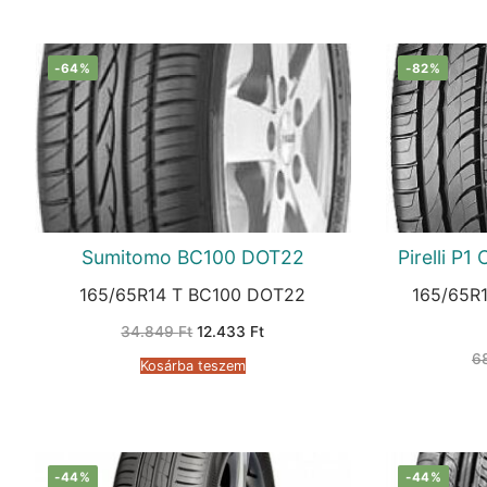
-64%
-82%
Sumitomo BC100 DOT22
Pirelli P
165/65R14 T BC100 DOT22
165/65R1
Original
Current
34.849
Ft
12.433
Ft
price
price
was:
is:
6
Kosárba teszem
34.849 Ft.
12.433 Ft.
-44%
-44%