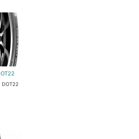
DOT22
g DOT22
urrent
rice
:
2.559 Ft.