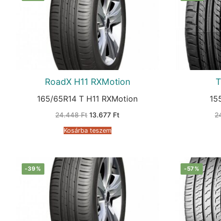
RoadX H11 RXMotion
T
165/65R14 T H11 RXMotion
15
Original
Current
24.448
Ft
13.677
Ft
2
price
price
was:
is:
Kosárba teszem
24.448 Ft.
13.677 Ft.
-39%
-57%