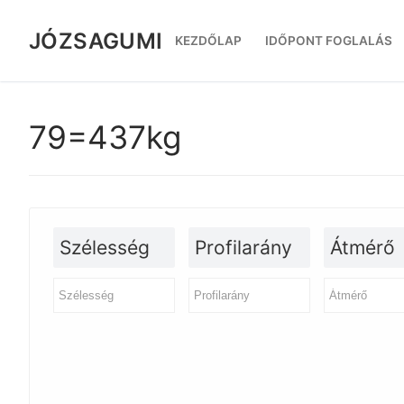
Ugrás
a
JÓZSAGUMI
KEZDŐLAP
IDŐPONT FOGLALÁS
tartalomra
79=437kg
Szélesség
Profilarány
Átmérő