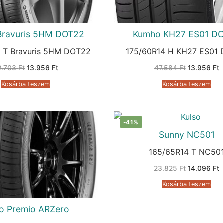
Bravuris 5HM DOT22
Kumho KH27 ES01 D
 T Bravuris 5HM DOT22
175/60R14 H KH27 ES01
Original
Current
Original
C
2.703
Ft
13.956
Ft
47.584
Ft
13.956
Ft
price
price
price
p
was:
is:
was:
is
Kosárba teszem
Kosárba teszem
32.703 Ft.
13.956 Ft.
47.584 Ft.
1
-41%
Sunny NC501
165/65R14 T NC50
Original
C
23.825
Ft
14.096
Ft
price
p
was:
i
Kosárba teszem
23.825 Ft.
1
vo Premio ARZero