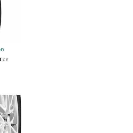
on
tion
urrent
rice
:
3.816 Ft.