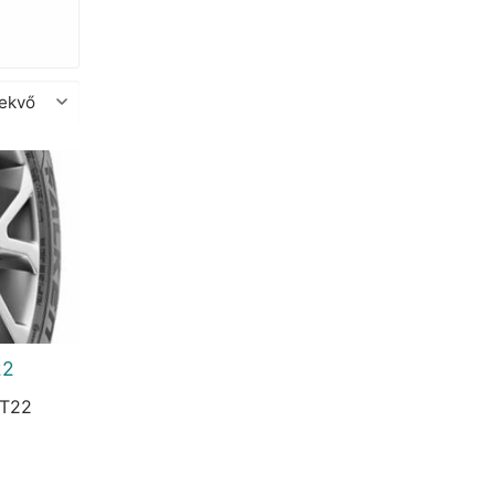
22
OT22
urrent
rice
s:
2.433 Ft.