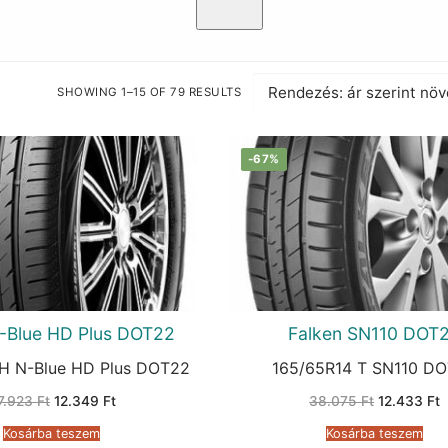
SHOWING 1–15 OF 79 RESULTS
SORTED
BY
PRICE:
LOW
TO
-67%
HIGH
-Blue HD Plus DOT22
Falken SN110 DOT
 H N-Blue HD Plus DOT22
165/65R14 T SN110 D
Original
Current
Original
C
7.923
Ft
12.349
Ft
38.075
Ft
12.433
Ft
price
price
price
p
was:
is:
was:
i
Kosárba teszem
Kosárba teszem
47.923 Ft.
12.349 Ft.
38.075 Ft.
1