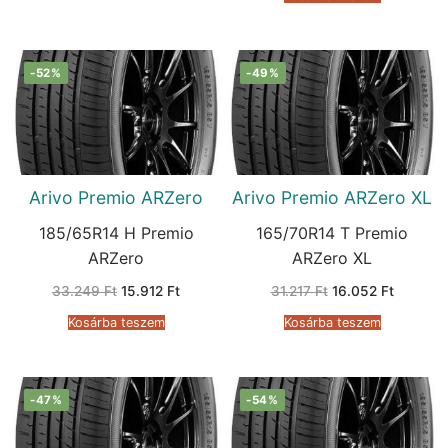
32.576 Ft.
15.493 
-52%
-49%
Arivo Premio ARZero
Arivo Premio ARZero XL
185/65R14 H Premio
165/70R14 T Premio
ARZero
ARZero XL
Original
Current
Original
Current
33.249
Ft
15.912
Ft
31.217
Ft
16.052
Ft
price
price
price
price
was:
is:
was:
is:
Kosárba teszem
Kosárba teszem
33.249 Ft.
15.912 Ft.
31.217 Ft.
16.052 F
-47%
-54%