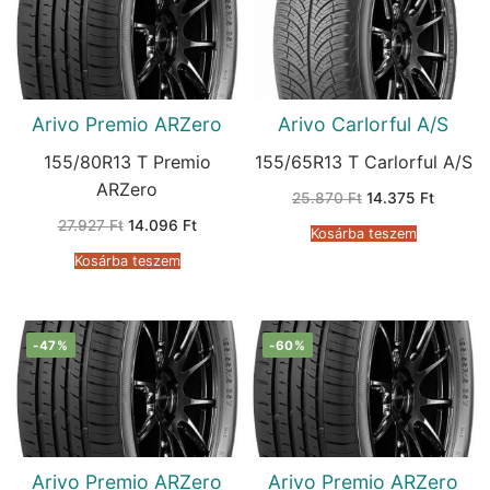
Arivo Premio ARZero
Arivo Carlorful A/S
155/80R13 T Premio
155/65R13 T Carlorful A/S
ARZero
Original
Current
25.870
Ft
14.375
Ft
price
price
Original
Current
27.927
Ft
14.096
Ft
was:
is:
Kosárba teszem
price
price
25.870 Ft.
14.375 F
was:
is:
Kosárba teszem
27.927 Ft.
14.096 Ft.
-47%
-60%
Arivo Premio ARZero
Arivo Premio ARZero