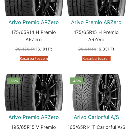
Arivo Premio ARZero
Arivo Premio ARZero
175/65R14 H Premio
175/65R15 H Premio
ARZero
ARZero
Original
Current
Original
Current
30.455
Ft
16.191
Ft
35.611
Ft
16.331
Ft
price
price
price
price
was:
is:
was:
is:
Kosárba teszem
Kosárba teszem
30.455 Ft.
16.191 Ft.
35.611 Ft.
16.331 F
-56%
-46%
Arivo Premio ARZero
Arivo Carlorful A/S
195/65R15 V Premio
165/65R14 T Carlorful A/S