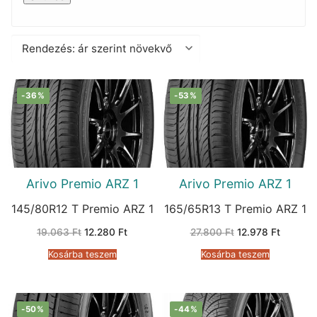
-36%
-53%
Arivo Premio ARZ 1
Arivo Premio ARZ 1
145/80R12 T Premio ARZ 1
165/65R13 T Premio ARZ 1
Original
Current
Original
Current
19.063
Ft
12.280
Ft
27.800
Ft
12.978
Ft
price
price
price
price
was:
is:
was:
is:
Kosárba teszem
Kosárba teszem
19.063 Ft.
12.280 Ft.
27.800 Ft.
12.978 F
-50%
-44%