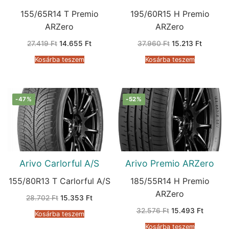
155/65R14 T Premio
195/60R15 H Premio
ARZero
ARZero
Original
Current
Original
Current
27.419
Ft
14.655
Ft
37.960
Ft
15.213
Ft
price
price
price
price
was:
is:
was:
is:
Kosárba teszem
Kosárba teszem
27.419 Ft.
14.655 Ft.
37.960 Ft.
15.213 F
-47%
-52%
Arivo Carlorful A/S
Arivo Premio ARZero
155/80R13 T Carlorful A/S
185/55R14 H Premio
ARZero
Original
Current
28.702
Ft
15.353
Ft
price
price
Original
Current
was:
is:
32.576
Ft
15.493
Ft
Kosárba teszem
price
price
28.702 Ft.
15.353 Ft.
was:
is:
Kosárba teszem