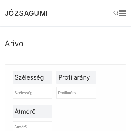
Ugrás
a
JÓZSAGUMI
tartalomra
Keresése:
Arivo
Szélesség
Profilarány
Átmérő