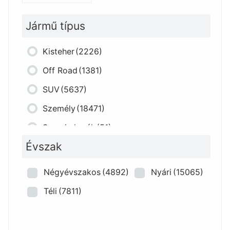
Jármű típus
Kisteher
(2226)
Off Road
(1381)
SUV
(5637)
Személy
(18471)
Szerviz kerék
(51)
Évszak
Négyévszakos
(4892)
Nyári
(15065)
Téli
(7811)