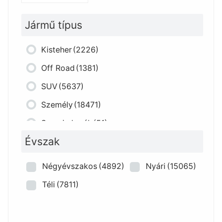
Jármű típus
Kisteher
(2226)
Off Road
(1381)
SUV
(5637)
Személy
(18471)
Szerviz kerék
(51)
Évszak
Négyévszakos
(4892)
Nyári
(15065)
Téli
(7811)