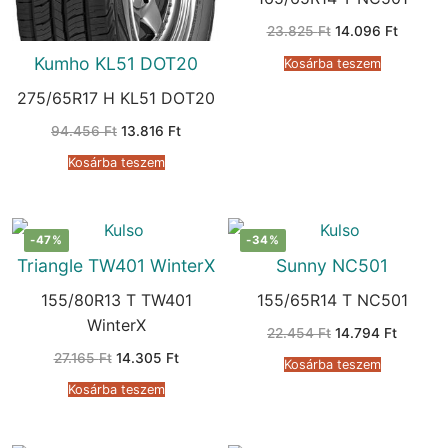
Original
Current
23.825
Ft
14.096
Ft
price
price
was:
is:
Kumho KL51 DOT20
Kosárba teszem
23.825 Ft.
14.096 
275/65R17 H KL51 DOT20
Original
Current
94.456
Ft
13.816
Ft
price
price
was:
is:
Kosárba teszem
94.456 Ft.
13.816 Ft.
-47%
-34%
Triangle TW401 WinterX
Sunny NC501
155/80R13 T TW401
155/65R14 T NC501
WinterX
Original
Current
22.454
Ft
14.794
Ft
price
price
Original
Current
27.165
Ft
14.305
Ft
was:
is:
Kosárba teszem
price
price
22.454 Ft.
14.794 
was:
is:
Kosárba teszem
27.165 Ft.
14.305 Ft.