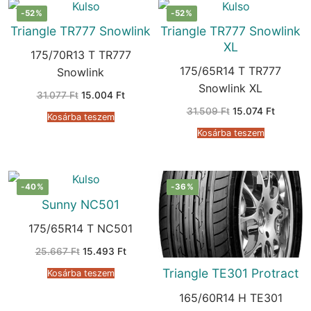
-52%
-52%
Triangle TR777 Snowlink
Triangle TR777 Snowlink
XL
175/70R13 T TR777
175/65R14 T TR777
Snowlink
Snowlink XL
Original
Current
31.077
Ft
15.004
Ft
price
price
Original
Current
31.509
Ft
15.074
Ft
was:
is:
Kosárba teszem
price
price
31.077 Ft.
15.004 Ft.
was:
is:
Kosárba teszem
31.509 Ft.
15.074 F
-40%
-36%
Sunny NC501
175/65R14 T NC501
Original
Current
25.667
Ft
15.493
Ft
price
price
was:
is:
Triangle TE301 Protract
Kosárba teszem
25.667 Ft.
15.493 Ft.
165/60R14 H TE301