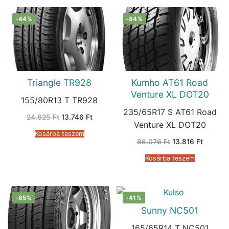
-44%
-84%
Triangle TR928
Kumho AT61 Road
Venture XL DOT20
155/80R13 T TR928
235/65R17 S AT61 Road
Original
Current
24.625
Ft
13.746
Ft
price
price
Venture XL DOT20
was:
is:
Kosárba teszem
24.625 Ft.
13.746 Ft.
Original
Current
86.076
Ft
13.816
Ft
price
price
was:
is:
Kosárba teszem
86.076 Ft.
13.816 F
-85%
-41%
Sunny NC501
165/65R14 T NC501