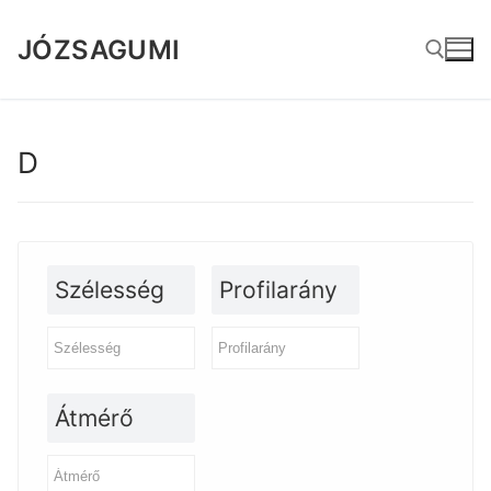
Ugrás
a
JÓZSAGUMI
tartalomra
Keresése:
D
Szélesség
Profilarány
Átmérő