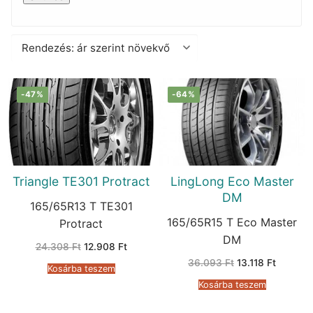
-47%
-64%
Triangle TE301 Protract
LingLong Eco Master
DM
165/65R13 T TE301
165/65R15 T Eco Master
Protract
DM
Original
Current
24.308
Ft
12.908
Ft
price
price
Original
Current
36.093
Ft
13.118
Ft
was:
is:
Kosárba teszem
price
price
24.308 Ft.
12.908 Ft.
was:
is:
Kosárba teszem
36.093 Ft.
13.118 Ft