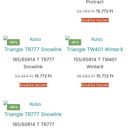
Protract
Original
Current
24.765
Ft
15.772
Ft
price
price
was:
is:
Kosárba teszem
24.765 Ft.
15.772 F
-54%
-41%
Triangle TR777 Snowlink
Triangle TW401 WinterX
185/65R14 T TR777
155/65R14 T TW401
Snowlink
WinterX
Original
Current
Original
Current
34.354
Ft
15.772
Ft
26.683
Ft
15.772
Ft
price
price
price
price
was:
is:
was:
is:
Kosárba teszem
Kosárba teszem
34.354 Ft.
15.772 Ft.
26.683 Ft.
15.772 F
-49%
Triangle TR777 Snowlink
185/60R14 T TR777