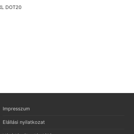
 XL DOT20
Current
price
s:
.
13.467 Ft.
Impresszum
Elállási nyilatkozat