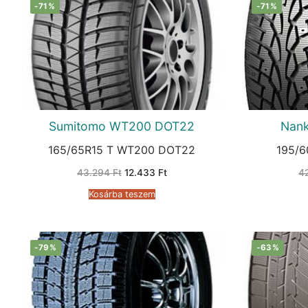
-71%
-71%
Sumitomo WT200 DOT22
Nan
165/65R15 T WT200 DOT22
195/6
Original
Current
43.294
Ft
12.433
Ft
4
price
price
was:
is:
Kosárba teszem
43.294 Ft.
12.433 Ft.
-79%
-63%