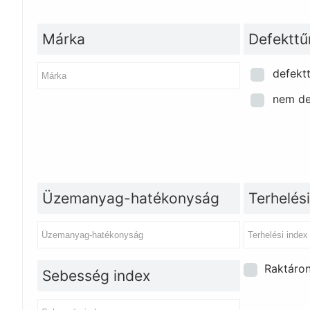
Márka
Defekttű
defekt
nem de
Üzemanyag-hatékonyság
Terhelési
Raktáro
Sebesség index