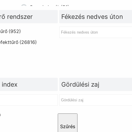
Szerviz kerék
(51)
rő rendszer
Fékezés nedves úton
tűrő
(952)
fekttűrő
(26816)
 index
Gördülési zaj
n
Szűrés