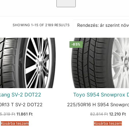
SHOWING 1–15 OF 2189 RESULTS
SORTED
BY
PRICE:
LOW
TO
-85%
HIGH
kang SV-2 DOT22
Toyo S954 Snowprox 
0R13 T SV-2 DOT22
225/50R16 H S954 Snowpr
Original
Current
Original
C
5.319
Ft
11.861
Ft
82.814
Ft
12.210
Ft
price
price
price
p
was:
is:
was:
is
Kosárba teszem
Kosárba teszem
35.319 Ft.
11.861 Ft.
82.814 Ft.
1