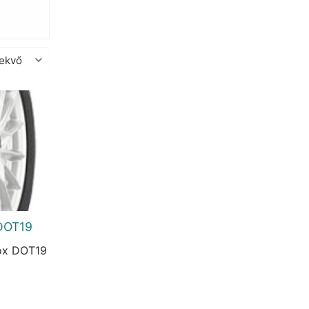
DOT19
ox DOT19
urrent
rice
:
2.210 Ft.