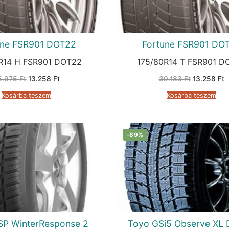
une FSR901 DOT22
Fortune FSR901 DO
R14 H FSR901 DOT22
175/80R14 T FSR901 D
Original
Current
Original
C
5.975
Ft
13.258
Ft
39.183
Ft
13.258
Ft
price
price
price
p
was:
is:
was:
is
Kosárba teszem
Kosárba teszem
35.975 Ft.
13.258 Ft.
39.183 Ft.
1
-89%
SP WinterResponse 2
Toyo GSi5 Observe XL