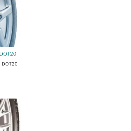
2 DOT20
2 DOT20
urrent
rice
s:
2.559 Ft.