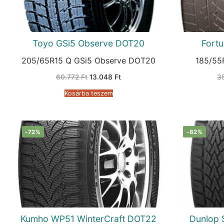
Toyo GSi5 Observe DOT20
Fort
205/65R15 Q GSi5 Observe DOT20
185/55
Original
Current
60.772
Ft
13.048
Ft
3
price
price
was:
is:
Kosárba teszem
60.772 Ft.
13.048 Ft.
-72%
-82%
Kumho WP51 WinterCraft DOT22
Dunlop 