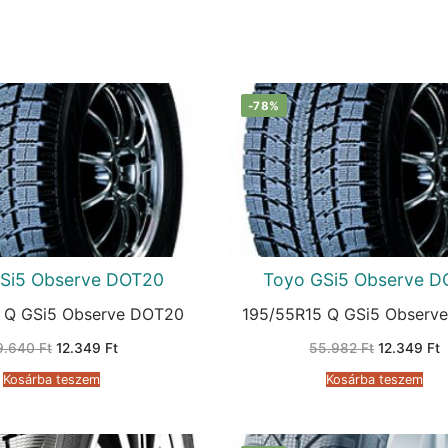
-78%
Si5 Observe DOT20
Toyo GSi5 Observe D
 Q GSi5 Observe DOT20
195/55R15 Q GSi5 Observ
Original
Current
Original
C
9.640
Ft
12.349
Ft
55.982
Ft
12.349
Ft
price
price
price
p
was:
is:
was:
i
Kosárba teszem
Kosárba teszem
69.640 Ft.
12.349 Ft.
55.982 Ft.
1