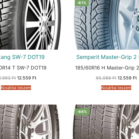
-81%
kang SW-7 DOT19
Semperit Master-Grip 
0R14 T SW-7 DOT19
185/60R16 H Master-Grip 
Original
Current
Original
C
2.993
Ft
12.559
Ft
65.088
Ft
12.559
Ft
price
price
price
p
was:
is:
was:
i
Kosárba teszem
Kosárba teszem
42.993 Ft.
12.559 Ft.
65.088 Ft.
1
-66%