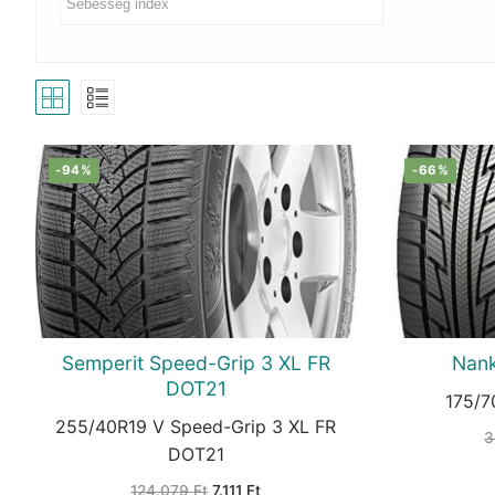
-94%
-66%
Semperit Speed-Grip 3 XL FR
Nan
DOT21
175/7
255/40R19 V Speed-Grip 3 XL FR
3
DOT21
Original
Current
124.079
Ft
7.111
Ft