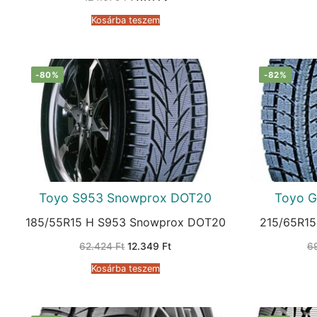
price
price
was:
is:
Kosárba teszem
124.079 Ft.
7.111 Ft.
-80%
-82%
Toyo S953 Snowprox DOT20
Toyo G
185/55R15 H S953 Snowprox DOT20
215/65R15
Original
Current
62.424
Ft
12.349
Ft
6
price
price
was:
is:
Kosárba teszem
62.424 Ft.
12.349 Ft.