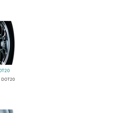
OT20
e DOT20
urrent
rice
s:
2.349 Ft.