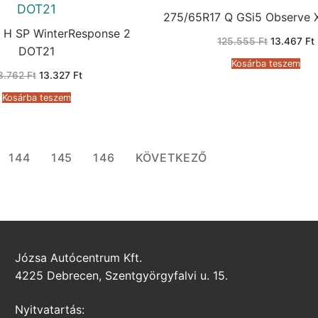
DOT21
275/65R17 Q GSi5 Observe
 H SP WinterResponse 2
Original
125.555
Ft
13.467
Ft
price
DOT21
was:
i
Kosárba teszem
125.555 Ft
Original
Current
3.762
Ft
13.327
Ft
price
price
was:
is:
Kosárba teszem
73.762 Ft.
13.327 Ft.
144
145
146
KÖVETKEZŐ
Józsa Autócentrum Kft.
4225 Debrecen, Szentgyörgyfalvi u. 15.
Nyitvatartás: