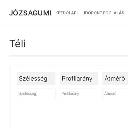
Ugrás
a
JÓZSAGUMI
KEZDŐLAP
IDŐPONT FOGLALÁS
tartalomra
Téli
Szélesség
Profilarány
Átmérő