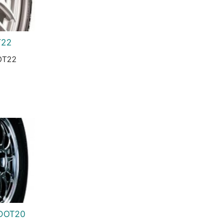
T22
OT22
urrent
rice
:
3.258 Ft.
 DOT20