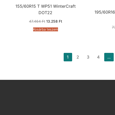
155/60R15 T WP51 WinterCraft
195/60R16
DOT22
Original
Current
47.464
Ft
13.258
Ft
price
price
7
was:
is:
Kosárba teszem
47.464 Ft.
13.258 Ft.
Bejegyzések
1
2
3
4
…
lapozása