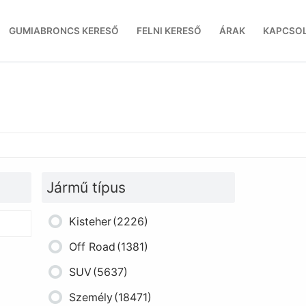
GUMIABRONCS KERESŐ
FELNI KERESŐ
ÁRAK
KAPCSO
Jármű típus
Kisteher
(2226)
Off Road
(1381)
SUV
(5637)
Személy
(18471)