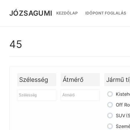
Ugrás
a
JÓZSAGUMI
KEZDŐLAP
IDŐPONT FOGLALÁS
tartalomra
45
Szélesség
Átmérő
Jármű t
Kisteh
Off R
SUV
(
Szemé