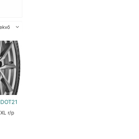
p DOT21
XL r/p
urrent
rice
: