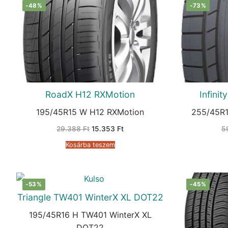
-48%
-73%
RoadX H12 RXMotion
Infini
195/45R15 W H12 RXMotion
255/45R
Original
Current
29.388
Ft
15.353
Ft
5
price
price
was:
is:
Kosárba teszem
29.388 Ft.
15.353 Ft.
-53%
-45%
Triangle TW401 WinterX XL DOT22
195/45R16 H TW401 WinterX XL
DOT22