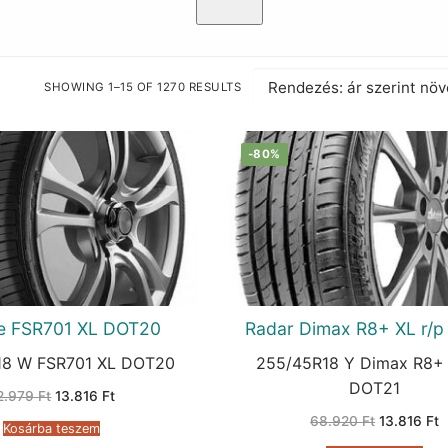
SHOWING 1–15 OF 1270 RESULTS
SORTED
BY
PRICE:
LOW
TO
-80%
HIGH
e FSR701 XL DOT20
Radar Dimax R8+ XL r/
18 W FSR701 XL DOT20
255/45R18 Y Dimax R8+ 
DOT21
Original
Current
2.979
Ft
13.816
Ft
price
price
Original
C
was:
is:
68.920
Ft
13.816
Ft
Kosárba teszem
price
p
72.979 Ft.
13.816 Ft.
was:
is