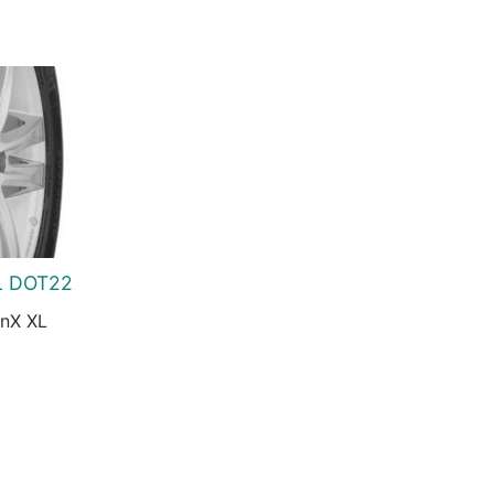
3.816 Ft.
XL DOT22
nX XL
urrent
rice
s:
3.956 Ft.