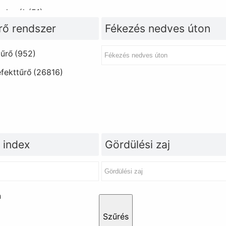
z kerék
(51)
rő rendszer
Fékezés nedves úton
tűrő
(952)
fekttűrő
(26816)
 index
Gördülési zaj
n
Szűrés