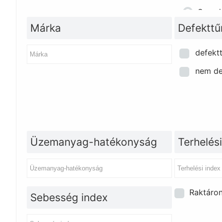
Szervi
Márka
Defekttű
defekt
nem de
Üzemanyag-hatékonyság
Terhelési
Raktáro
Sebesség index