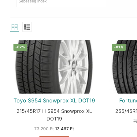
-82%
-81%
Toyo S954 Snowprox XL DOT19
Fortun
215/45R17 H S954 Snowprox XL
255/45R
DOT19
7
Original
Current
73.290
Ft
13.467
Ft
price
price
was:
is: