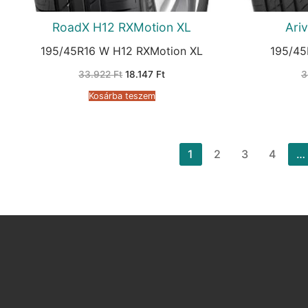
RoadX H12 RXMotion XL
Ari
195/45R16 W H12 RXMotion XL
195/45
Original
Current
33.922
Ft
18.147
Ft
3
price
price
was:
is:
Kosárba teszem
33.922 Ft.
18.147 Ft.
Bejegyzések
1
2
3
4
…
lapozása