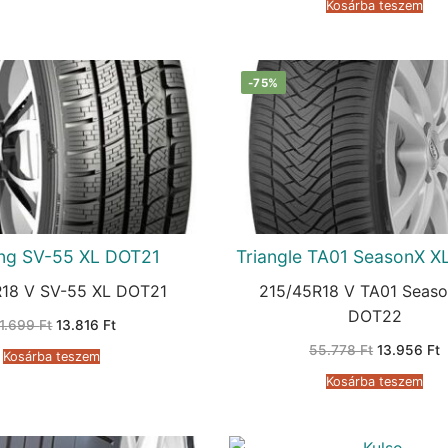
Kosárba teszem
68.920 Ft.
1
-75%
ng SV-55 XL DOT21
Triangle TA01 SeasonX 
18 V SV-55 XL DOT21
215/45R18 V TA01 Seaso
DOT22
Original
Current
11.699
Ft
13.816
Ft
price
price
Original
C
was:
is:
55.778
Ft
13.956
Ft
Kosárba teszem
price
p
111.699 Ft.
13.816 Ft.
was:
i
Kosárba teszem
55.778 Ft.
1