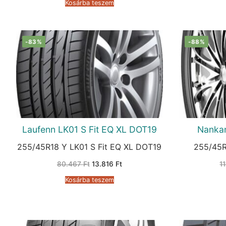
Kosárba teszem
73.290 Ft.
13.467 Ft.
-83%
-88%
Laufenn LK01 S Fit EQ XL DOT19
Nanka
255/45R18 Y LK01 S Fit EQ XL DOT19
255/45R
Original
Current
80.467
Ft
13.816
Ft
1
price
price
was:
is:
Kosárba teszem
80.467 Ft.
13.816 Ft.