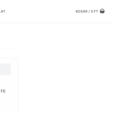
LAT
KOSÁR
/
0
FT
11)