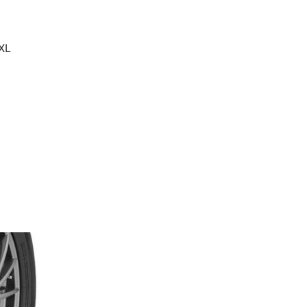
XL
urrent
rice
s:
6.750 Ft.