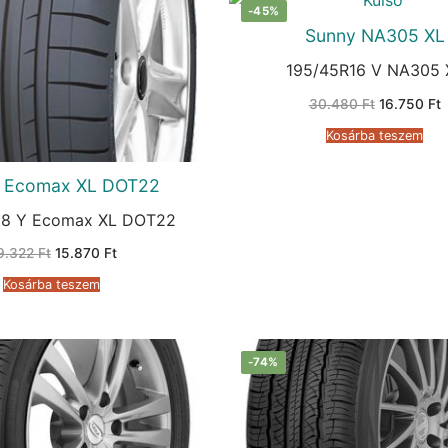
-45%
Sunny NA305 XL
195/45R16 V NA305 
Original
C
30.480
Ft
16.750
Ft
price
p
was:
i
Kosárba teszem
30.480 Ft.
1
ty Ecomax XL DOT22
18 Y Ecomax XL DOT22
Original
Current
9.322
Ft
15.870
Ft
price
price
was:
is:
Kosárba teszem
59.322 Ft.
15.870 Ft.
-74%