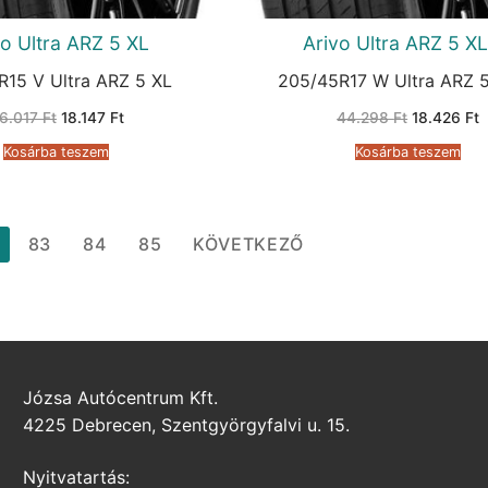
vo Ultra ARZ 5 XL
Arivo Ultra ARZ 5 XL
R15 V Ultra ARZ 5 XL
205/45R17 W Ultra ARZ 5
Original
Current
Original
C
6.017
Ft
18.147
Ft
44.298
Ft
18.426
Ft
price
price
price
p
was:
is:
was:
i
Kosárba teszem
Kosárba teszem
36.017 Ft.
18.147 Ft.
44.298 Ft.
1
83
84
85
KÖVETKEZŐ
Józsa Autócentrum Kft.
4225 Debrecen, Szentgyörgyfalvi u. 15.
Nyitvatartás: