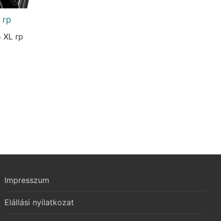
 rp
 XL rp
urrent
rice
s:
8.426 Ft.
Impresszum
Elállási nyilatkozat