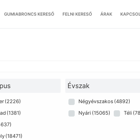
GUMIABRONCS KERESŐ
FELNI KERESŐ
ÁRAK
KAPCSO
ípus
Évszak
er
(2226)
Négyévszakos
(4892)
oad
(1381)
Nyári
(15065)
Téli
(78
5637)
ly
(18471)