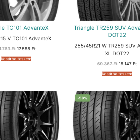
gle TC101 AdvanteX
Triangle TR259 SUV Adv
DOT22
R15 V TC101 AdvanteX
255/45R21 W TR259 SUV A
Original
Current
1.763
Ft
17.588
Ft
price
price
XL DOT22
was:
is:
Kosárba teszem
31.763 Ft.
17.588 Ft.
Original
C
69.367
Ft
18.147
Ft
price
p
was:
is
Kosárba teszem
69.367 Ft
1
-58%