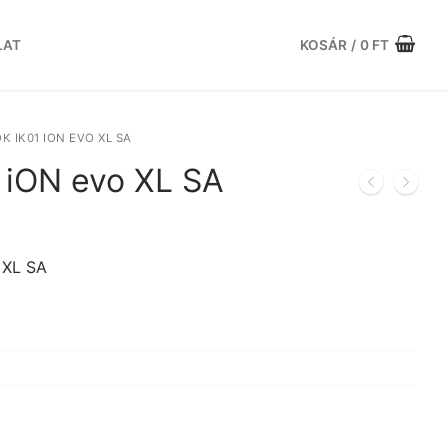
LAT
KOSÁR
/
0
FT
 IK01 ION EVO XL SA
 iON evo XL SA
urrent
rice
:
 XL SA
2.979 Ft.