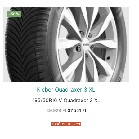
-58%
Kleber Quadraxer 3 XL
195/50R16 V Quadraxer 3 XL
Original
Current
89.929
Ft
37.551
Ft
price
price
was:
is:
89.929 Ft.
37.551 Ft.
Kosárba teszem