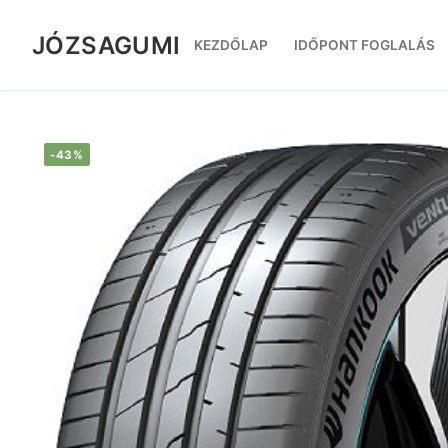
Ugrás
a
JÓZSAGUMI
KEZDŐLAP
IDŐPONT FOGLALÁS
tartalomra
-43%