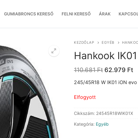
GUMIABRONCS KERESŐ
FELNI KERESŐ
ÁRAK
KAPCSO
KEZDŐLAP
EGYÉB
HANKOOK
Hankook IK01
Original
C
110.681
Ft
62.979
Ft
price
p
was:
is
245/45R18 W IK01 iON evo
110.681 Ft.
6
Elfogyott
Cikkszám:
24545R18WIK01X
Kategória:
Egyéb