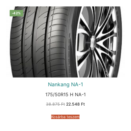
-42%
Nankang NA-1
175/50R15 H NA-1
Original
Current
38.875
Ft
22.548
Ft
price
price
was:
is:
38.875 Ft.
22.548 Ft.
Kosárba teszem