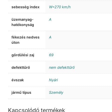
sebesség index
W=270 km/h
üzemanyag-
A
hatékonyság
fékezés nedves
A
úton
gördülési zaj
69
defekttűrő
nem defekttűrő
évszak
Nyári
jármű típus
Személy
Kapcsolódó termékek