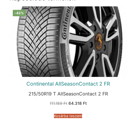
-42%
Continental AllSeasonContact 2 FR
215/50R19 T AllSeasonContact 2 FR
Original
Current
111.189
Ft
64.318
Ft
price
price
was:
is:
111.189 Ft.
64.318 Ft.
Kosárba teszem