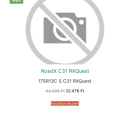
-49%
RoadX C31 RXQuest
175R13C S C31 RXQuest
Original
Current
44.006
Ft
22.478
Ft
price
price
was:
is:
44.006 Ft.
22.478 Ft.
Kosárba teszem