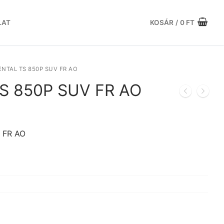
LAT
KOSÁR
/
0
FT
NTAL TS 850P SUV FR AO
TS 850P SUV FR AO
urrent
rice
s:
 FR AO
.
4.225 Ft.