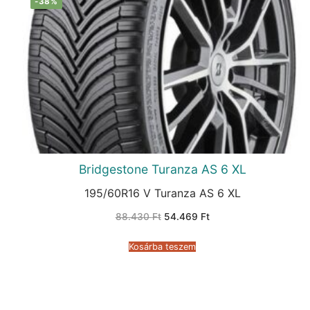
-38%
Bridgestone Turanza AS 6 XL
195/60R16 V Turanza AS 6 XL
Original
Current
88.430
Ft
54.469
Ft
price
price
was:
is:
88.430 Ft.
54.469 Ft.
Kosárba teszem