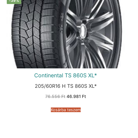
-39%
Continental TS 860S XL*
205/60R16 H TS 860S XL*
Original
Current
76.556
Ft
46.981
Ft
price
price
was:
is:
76.556 Ft.
46.981 Ft.
Kosárba teszem