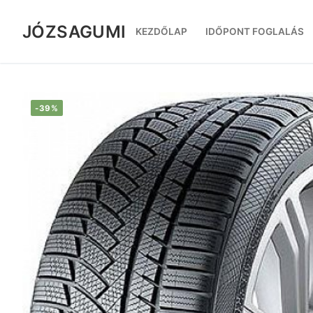
Ugrás
a
JÓZSAGUMI
KEZDŐLAP
IDŐPONT FOGLALÁS
tartalomra
-39%