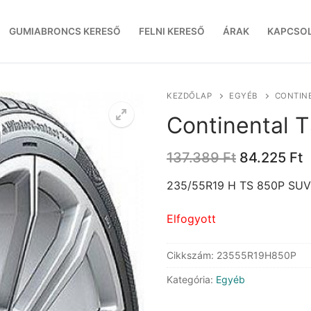
GUMIABRONCS KERESŐ
FELNI KERESŐ
ÁRAK
KAPCSO
KEZDŐLAP
EGYÉB
CONTINE
Continental 
Original
C
137.389
Ft
84.225
Ft
price
p
was:
i
235/55R19 H TS 850P SUV
137.389 Ft
8
Elfogyott
Cikkszám:
23555R19H850P
Kategória:
Egyéb