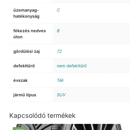
üzemanyag-
C
hatékonyság
fékezés nedves
B
úton
gördülési zaj
72
defekttűrő
nem defekttűrő
évszak
Téli
jármű típus
SUV
Kapcsolódó termékek