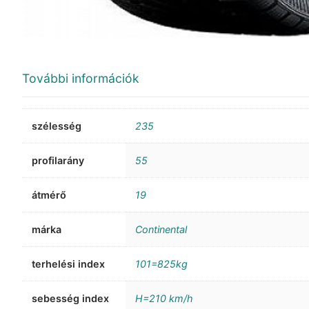
További információk
szélesség
235
profilarány
55
átmérő
19
márka
Continental
terhelési index
101=825kg
sebesség index
H=210 km/h