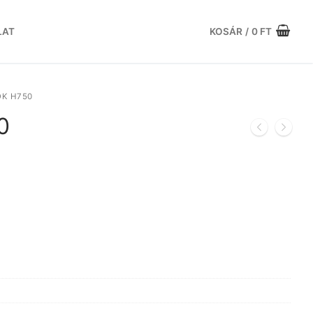
LAT
KOSÁR
/
0
FT
K H750
0
urrent
rice
:
8.498 Ft.