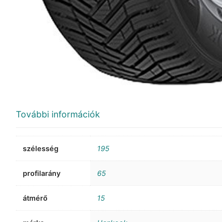
További információk
szélesség
195
profilarány
65
átmérő
15