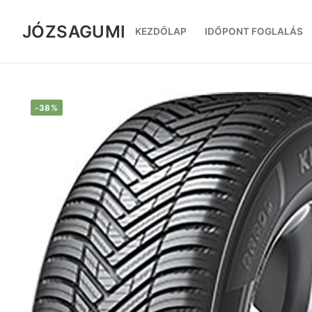
Ugrás
a
JÓZSAGUMI
KEZDŐLAP
IDŐPONT FOGLALÁS
tartalomra
-38%