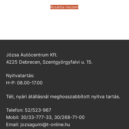
was:
is:
205.562 Ft.
115.321 Ft.
Kosárba teszem
Józsa Autócentrum Kft.
4225 Debrecen, Szentgyörgyfalvi u. 15.
Nyitvatartás:
H-P: 08.00-17.00
Téli, nyári átállásnál meghosszabbított nyitva tartás.
Telefon: 52/523-967
Mobil: 30/33-777-33, 30/268-71-00
Email: jozsagumi@t-online.hu