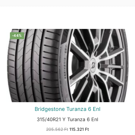
-44%
Bridgestone Turanza 6 Enl
315/40R21 Y Turanza 6 Enl
Original
Current
205.562
Ft
115.321
Ft
price
price