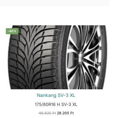
-40%
Nankang SV-3 XL
175/60R16 H SV-3 XL
Original
Current
46.825
Ft
28.205
Ft
price
price