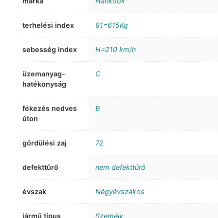
márka
Hankook
terhelési index
91=615Kg
sebesség index
H=210 km/h
üzemanyag-
C
hatékonyság
fékezés nedves
B
úton
gördülési zaj
72
defekttűrő
nem defekttűrő
évszak
Négyévszakos
jármű típus
Személy