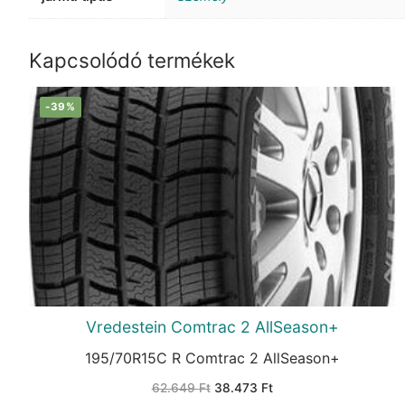
Kapcsolódó termékek
-39%
Vredestein Comtrac 2 AllSeason+
195/70R15C R Comtrac 2 AllSeason+
Original
Current
62.649
Ft
38.473
Ft
price
price