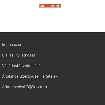
was:
is:
46.825 Ft.
28.205 Ft.
Kosárba teszem
Impresszum
Elállási nyilatkozat
Vásárlástól való elállás
Általános Szerződési Feltételek
Adatkezelési Tájékoztató