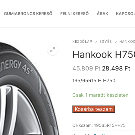
GUMIABRONCS KERESŐ
FELNI KERESŐ
ÁRAK
KAPCSO
KEZDŐLAP
EGYÉB
HANKOO
Hankook H75
Original
C
45.809
Ft
28.498
Ft
price
p
was:
is
195/65R15 H H750
45.809 Ft.
2
Csak 1 maradt készleten
Hankook
Kosárba teszem
H750
mennyiség
Cikkszám:
19565R15HH75