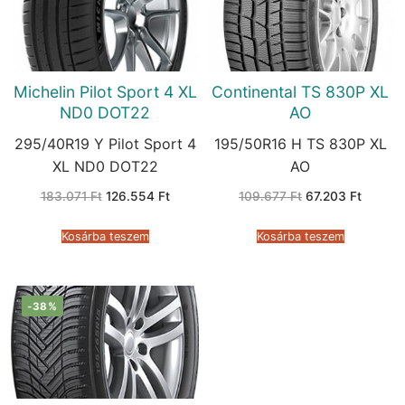
Michelin Pilot Sport 4 XL
Continental TS 830P XL
ND0 DOT22
AO
295/40R19 Y Pilot Sport 4
195/50R16 H TS 830P XL
XL ND0 DOT22
AO
Original
Current
Original
Current
183.071
Ft
126.554
Ft
109.677
Ft
67.203
Ft
price
price
price
price
was:
is:
was:
is:
183.071 Ft.
126.554 Ft.
109.677 Ft.
67.203 
Kosárba teszem
Kosárba teszem
-38%