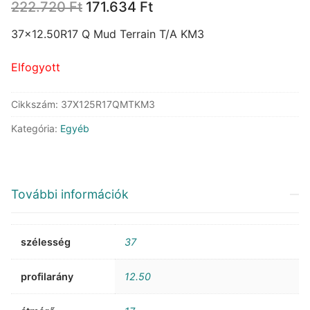
Original
Current
222.720
Ft
171.634
Ft
price
price
was:
is:
37×12.50R17 Q Mud Terrain T/A KM3
222.720 Ft.
171.634 Ft.
Elfogyott
Cikkszám:
37X125R17QMTKM3
Kategória:
Egyéb
További információk
szélesség
37
profilarány
12.50