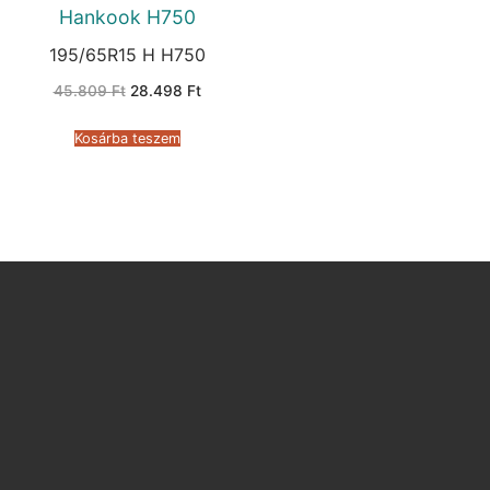
Hankook H750
195/65R15 H H750
Original
Current
45.809
Ft
28.498
Ft
price
price
was:
is:
45.809 Ft.
28.498 Ft.
Kosárba teszem