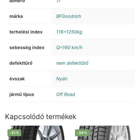
átmérő
17
márka
BFGoodrich
terhelési index
116=1250kg
sebesség index
Q=160 km/h
defekttűrő
nem defekttűrő
évszak
Nyári
jármű típus
Off Road
Kapcsolódó termékek
-31%
-39%