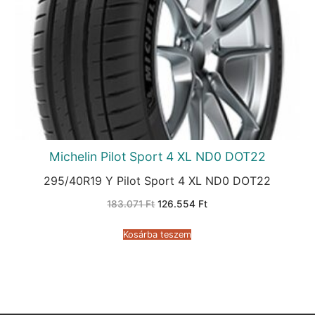
Michelin Pilot Sport 4 XL ND0 DOT22
295/40R19 Y Pilot Sport 4 XL ND0 DOT22
Original
Current
183.071
Ft
126.554
Ft
price
price
was:
is:
183.071 Ft.
126.554 Ft.
Kosárba teszem