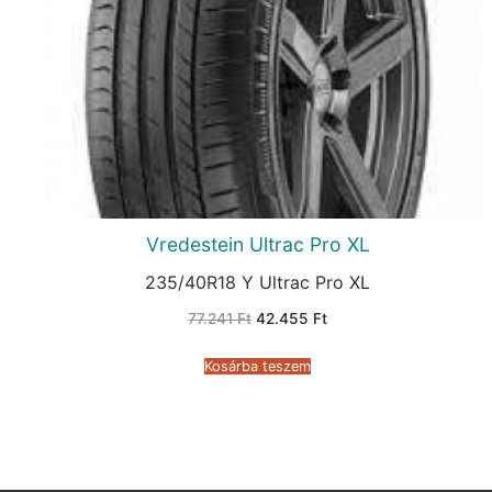
Vredestein Ultrac Pro XL
235/40R18 Y Ultrac Pro XL
Original
Current
77.241
Ft
42.455
Ft
price
price
was:
is:
77.241 Ft.
42.455 Ft.
Kosárba teszem