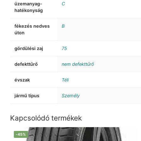
üzemanyag-
C
hatékonyság
fékezés nedves
B
úton
gördülési zaj
75
defekttűrő
nem defekttűrő
évszak
Téli
jármű típus
Személy
Kapcsolódó termékek
-45%