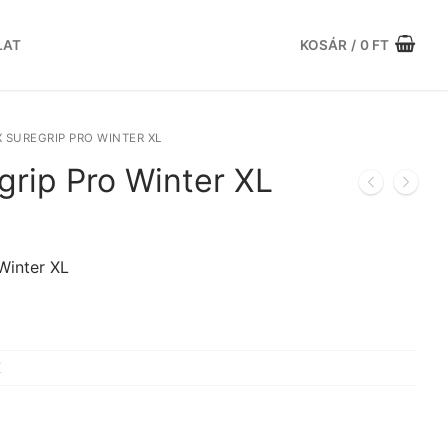
LAT
KOSÁR
/
0
FT
 SUREGRIP PRO WINTER XL
grip Pro Winter XL
urrent
rice
:
Winter XL
.
6.271 Ft.
X