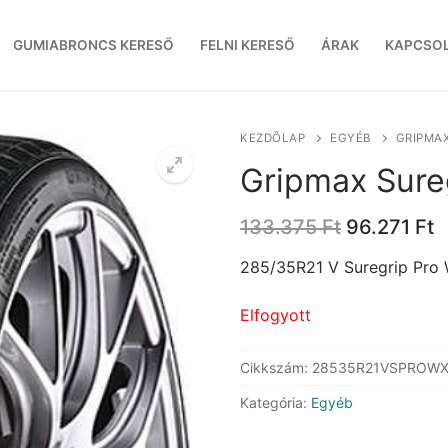
GUMIABRONCS KERESŐ
FELNI KERESŐ
ÁRAK
KAPCSO
KEZDŐLAP
EGYÉB
GRIPMAX
Gripmax Sure
Original
C
133.375
Ft
96.271
Ft
price
p
was:
is
285/35R21 V Suregrip Pro 
133.375 Ft
9
Elfogyott
Cikkszám:
28535R21VSPROW
Kategória:
Egyéb