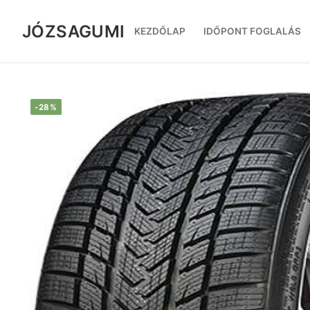
Ugrás
a
JÓZSAGUMI
KEZDŐLAP
IDŐPONT FOGLALÁS
tartalomra
-28%