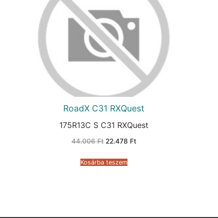
RoadX C31 RXQuest
175R13C S C31 RXQuest
Original
Current
44.006
Ft
22.478
Ft
price
price
was:
is:
44.006 Ft.
22.478 Ft.
Kosárba teszem