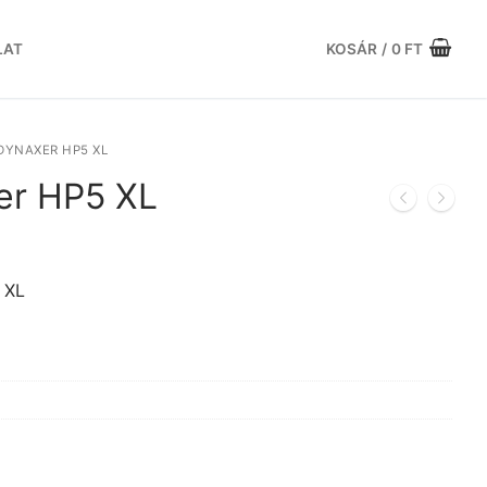
LAT
KOSÁR
/
0
FT
DYNAXER HP5 XL
er HP5 XL
Current
rice
s:
 XL
.
0.604 Ft.