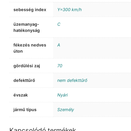
sebesség index
Y=300 km/h
üzemanyag-
C
hatékonyság
fékezés nedves
A
úton
gördülési zaj
70
defekttűrő
nem defekttűrő
évszak
Nyári
jármű típus
Személy
Kapcsolódó termékek