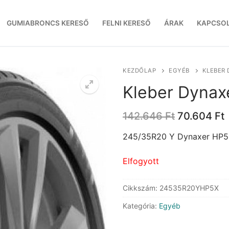
GUMIABRONCS KERESŐ
FELNI KERESŐ
ÁRAK
KAPCSO
KEZDŐLAP
EGYÉB
KLEBER 
Kleber Dynax
Original
142.646
Ft
70.604
Ft
price
p
was:
i
245/35R20 Y Dynaxer HP5
142.646 Ft
7
Elfogyott
Cikkszám:
24535R20YHP5X
Kategória:
Egyéb