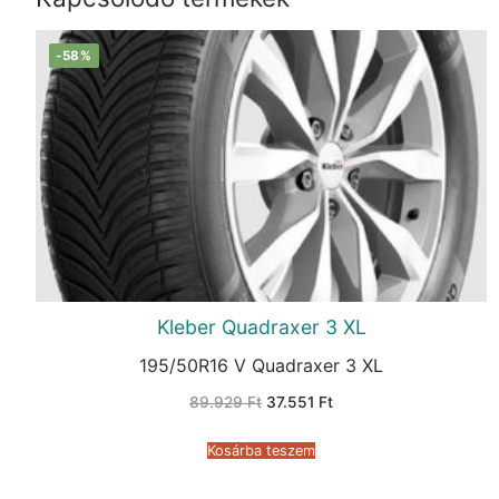
-58%
Kleber Quadraxer 3 XL
195/50R16 V Quadraxer 3 XL
Original
Current
89.929
Ft
37.551
Ft
price
price
was:
is:
89.929 Ft.
37.551 Ft.
Kosárba teszem