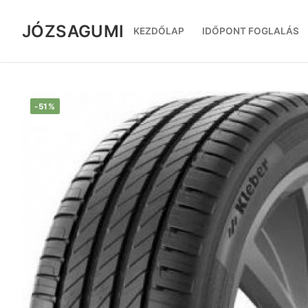
Ugrás
a
JÓZSAGUMI
KEZDŐLAP
IDŐPONT FOGLALÁS
tartalomra
-51%