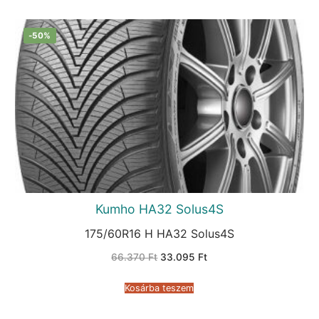
-50%
Kumho HA32 Solus4S
175/60R16 H HA32 Solus4S
Original
Current
66.370
Ft
33.095
Ft
price
price
was:
is:
66.370 Ft.
33.095 Ft.
Kosárba teszem