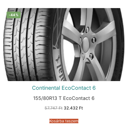
-44%
Continental EcoContact 6
155/80R13 T EcoContact 6
Original
Current
57.747
Ft
32.432
Ft
price
price
was:
is:
57.747 Ft.
32.432 Ft.
Kosárba teszem