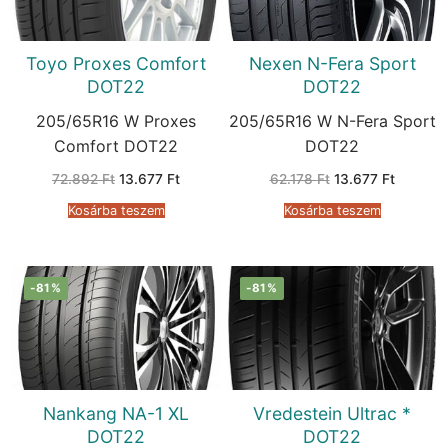
Toyo Proxes Comfort
Nexen N-Fera Sport
DOT22
DOT22
205/65R16 W Proxes
205/65R16 W N-Fera Sport
Comfort DOT22
DOT22
Original
Current
Original
Current
72.892
Ft
13.677
Ft
62.178
Ft
13.677
Ft
price
price
price
price
was:
is:
was:
is:
Kosárba teszem
Kosárba teszem
72.892 Ft.
13.677 Ft.
62.178 Ft.
13.677 F
-81%
-81%
Nankang NA-1 XL
Vredestein Ultrac *
DOT22
DOT22