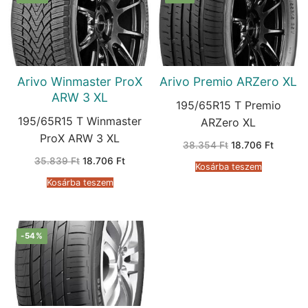
Arivo Winmaster ProX
Arivo Premio ARZero XL
ARW 3 XL
195/65R15 T Premio
195/65R15 T Winmaster
ARZero XL
ProX ARW 3 XL
Original
Current
38.354
Ft
18.706
Ft
price
price
Original
Current
35.839
Ft
18.706
Ft
was:
is:
Kosárba teszem
price
price
38.354 Ft.
18.706 
was:
is:
Kosárba teszem
35.839 Ft.
18.706 Ft.
-54%