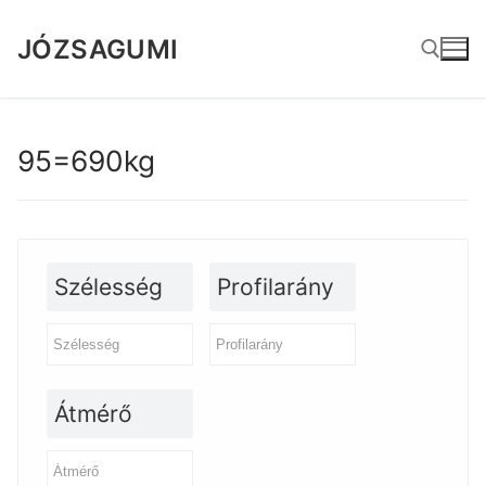
Ugrás
a
JÓZSAGUMI
tartalomra
Keresése:
95=690kg
Szélesség
Profilarány
Átmérő