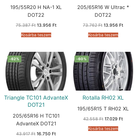
195/55R20 H NA-1 XL
205/65R16 W Ultrac *
DOT22
DOT22
Original
Current
Original
Current
75.387
Ft
13.956
Ft
73.762
Ft
13.956
Ft
price
price
price
price
was:
is:
was:
is:
Kosárba teszem
Kosárba teszem
75.387 Ft.
13.956 Ft.
73.762 Ft.
13.956 
-62%
-60%
Triangle TC101 AdvanteX
Rotalla RH02 XL
DOT21
195/65R15 T RH02 XL
205/65R16 H TC101
Original
Current
42.558
Ft
17.029
Ft
price
price
AdvanteX DOT21
was:
is:
Kosárba teszem
42.558 Ft.
17.029 F
Original
Current
43.917
Ft
16.750
Ft
price
price