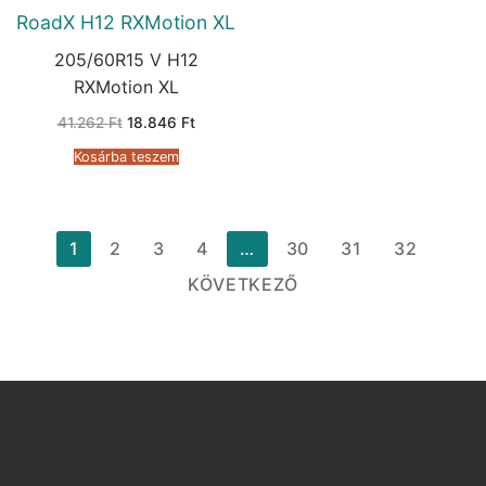
RoadX H12 RXMotion XL
205/60R15 V H12
RXMotion XL
Original
Current
41.262
Ft
18.846
Ft
price
price
was:
is:
Kosárba teszem
41.262 Ft.
18.846 Ft.
Bejegyzések
1
2
3
4
…
30
31
32
lapozása
KÖVETKEZŐ