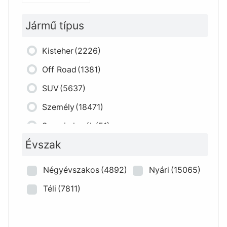
Jármű típus
Kisteher
(2226)
Off Road
(1381)
SUV
(5637)
Személy
(18471)
Szerviz kerék
(51)
Évszak
Négyévszakos
(4892)
Nyári
(15065)
Téli
(7811)