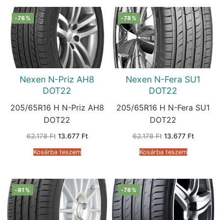
-78%
-78%
Nexen N-Priz AH8
Nexen N-Fera SU1
DOT22
DOT22
205/65R16 H N-Priz AH8
205/65R16 H N-Fera SU1
DOT22
DOT22
Original
Current
Original
Current
62.178
Ft
13.677
Ft
62.178
Ft
13.677
Ft
price
price
price
price
was:
is:
was:
is:
Kosárba teszem
Kosárba teszem
62.178 Ft.
13.677 Ft.
62.178 Ft.
13.677 F
-81%
-78%