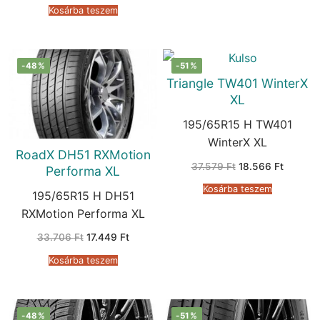
was:
is:
Kosárba teszem
43.917 Ft.
16.750 Ft.
-48%
-51%
Triangle TW401 WinterX
XL
195/65R15 H TW401
WinterX XL
RoadX DH51 RXMotion
Original
Current
37.579
Ft
18.566
Ft
Performa XL
price
price
was:
is:
Kosárba teszem
37.579 Ft.
18.566 F
195/65R15 H DH51
RXMotion Performa XL
Original
Current
33.706
Ft
17.449
Ft
price
price
was:
is:
Kosárba teszem
33.706 Ft.
17.449 Ft.
-48%
-51%