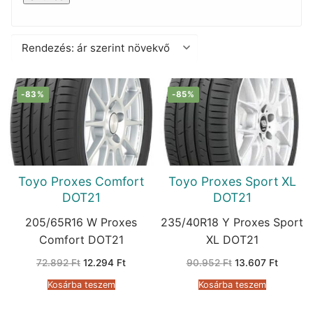
-83%
-85%
Toyo Proxes Comfort
Toyo Proxes Sport XL
DOT21
DOT21
205/65R16 W Proxes
235/40R18 Y Proxes Sport
Comfort DOT21
XL DOT21
Original
Current
Original
Current
72.892
Ft
12.294
Ft
90.952
Ft
13.607
Ft
price
price
price
price
was:
is:
was:
is:
Kosárba teszem
Kosárba teszem
72.892 Ft.
12.294 Ft.
90.952 Ft.
13.607 