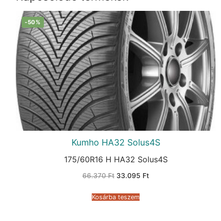
-50%
Kumho HA32 Solus4S
175/60R16 H HA32 Solus4S
Original
Current
66.370
Ft
33.095
Ft
price
price
was:
is:
66.370 Ft.
33.095 Ft.
Kosárba teszem