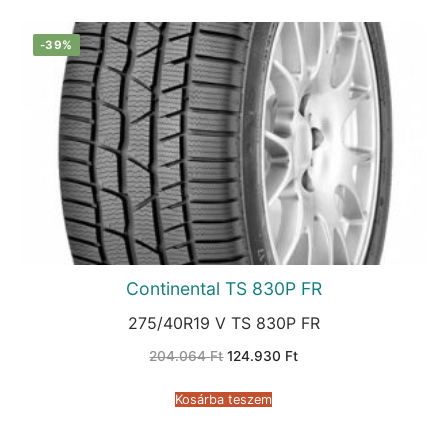
-39%
Continental TS 830P FR
275/40R19 V TS 830P FR
Original
Current
204.064
Ft
124.930
Ft
price
price
was:
is:
204.064 Ft.
124.930 Ft.
Kosárba teszem