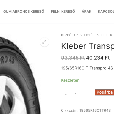
GUMIABRONCS KERESŐ
FELNI KERESŐ
ÁRAK
KAPCSO
KEZDŐLAP
EGYÉB
KLEBER 
Kleber Trans
Original
C
93.345
Ft
40.234
Ft
price
p
was:
is
195/65R16C T Transpro 4S
93.345 Ft.
4
Készleten
Kleber
Kosárba
-
+
Transpro
4S
Cikkszám:
19565R16CTTR4S
mennyiség