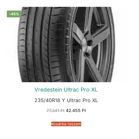
-45%
Vredestein Ultrac Pro XL
235/40R18 Y Ultrac Pro XL
Original
Current
77.241
Ft
42.455
Ft
price
price
was:
is:
77.241 Ft.
42.455 Ft.
Kosárba teszem