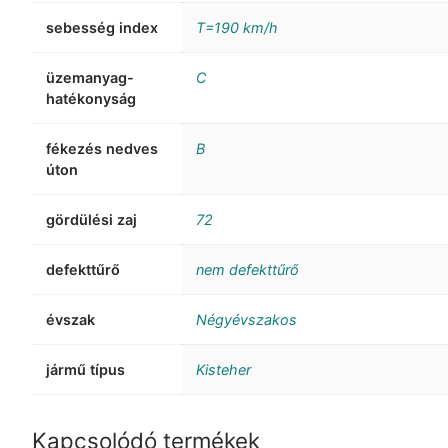
sebesség index
T=190 km/h
üzemanyag-
C
hatékonyság
fékezés nedves
B
úton
gördülési zaj
72
defekttűrő
nem defekttűrő
évszak
Négyévszakos
jármű típus
Kisteher
Kapcsolódó termékek