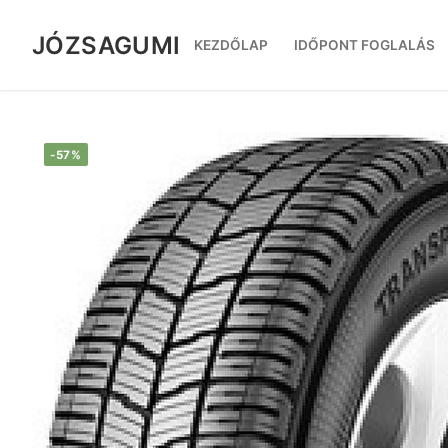
Ugrás
a
JÓZSAGUMI
KEZDŐLAP
IDŐPONT FOGLALÁS
tartalomra
-57%