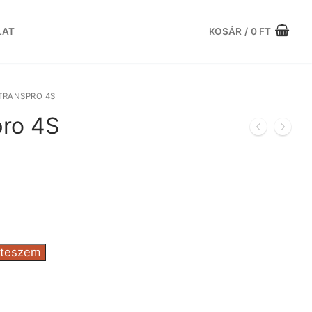
LAT
KOSÁR
/
0
FT
TRANSPRO 4S
pro 4S
urrent
rice
:
0.234 Ft.
 teszem