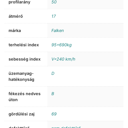
profilarány
50
átmérő
17
márka
Falken
terhelési index
95=690kg
sebesség index
V=240 km/h
üzemanyag-
D
hatékonyság
fékezés nedves
B
úton
gördülési zaj
69