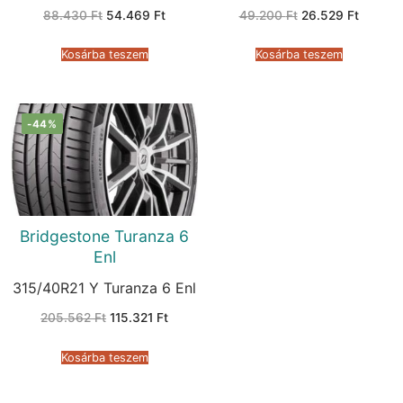
Original
Current
Original
Current
88.430
Ft
54.469
Ft
49.200
Ft
26.529
Ft
price
price
price
price
was:
is:
was:
is:
88.430 Ft.
54.469 Ft.
49.200 Ft.
26.529 
Kosárba teszem
Kosárba teszem
-44%
Bridgestone Turanza 6
Enl
315/40R21 Y Turanza 6 Enl
Original
Current
205.562
Ft
115.321
Ft
price
price
was:
is:
205.562 Ft.
115.321 Ft.
Kosárba teszem