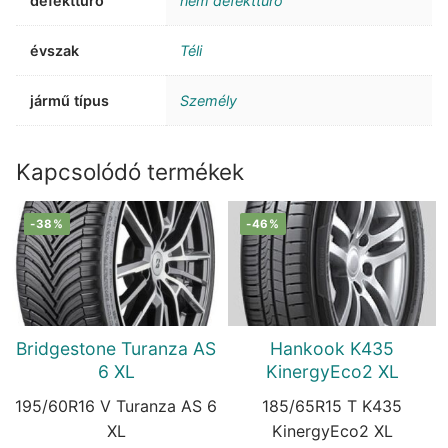
defekttűrő
nem defekttűrő
évszak
Téli
jármű típus
Személy
Kapcsolódó termékek
-38%
-46%
Bridgestone Turanza AS
Hankook K435
6 XL
KinergyEco2 XL
195/60R16 V Turanza AS 6
185/65R15 T K435
XL
KinergyEco2 XL