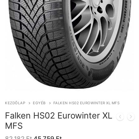
KEZDŐLAP
EGYÉB
FALKEN HS02 EUROWINTER XL MFS
Falken HS02 Eurowinter XL
MFS
Original
Current
82.182
Ft
45.759
Ft