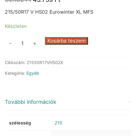
price
price
was:
is:
215/50R17 V HS02 Eurowinter XL MFS
82.182 Ft.
45.759 Ft.
Készleten
Falken
Kosárba teszem
-
+
HS02
Eurowinter
Cikkszám:
21550R17VHS02X
XL
MFS
Kategória:
Egyéb
mennyiség
További információk
szélesség
215