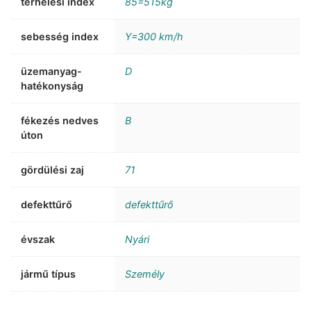
terhelési index
85=515kg
sebesség index
Y=300 km/h
üzemanyag-
D
hatékonyság
fékezés nedves
B
úton
gördülési zaj
71
defekttűrő
defekttűrő
évszak
Nyári
jármű típus
Személy