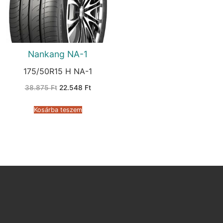
Nankang NA-1
175/50R15 H NA-1
Original
Current
38.875
Ft
22.548
Ft
price
price
was:
is:
38.875 Ft.
22.548 Ft.
Kosárba teszem