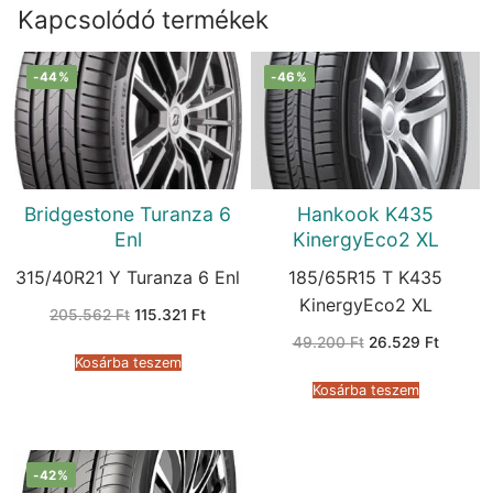
Kapcsolódó termékek
-44%
-46%
Bridgestone Turanza 6
Hankook K435
Enl
KinergyEco2 XL
315/40R21 Y Turanza 6 Enl
185/65R15 T K435
KinergyEco2 XL
Original
Current
205.562
Ft
115.321
Ft
price
price
Original
Current
was:
is:
49.200
Ft
26.529
Ft
price
price
205.562 Ft.
115.321 Ft.
Kosárba teszem
was:
is:
49.200 Ft.
26.529 
Kosárba teszem
-42%