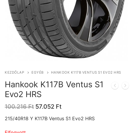
KEZDŐLAP
EGYÉB
HANKOOK K117B VENTUS S1 EVO2 HRS
Hankook K117B Ventus S1
Evo2 HRS
Original
Current
100.216
Ft
57.052
Ft
price
price
was:
is:
215/40R18 Y K117B Ventus S1 Evo2 HRS
100.216 Ft.
57.052 Ft.
Elfogyott