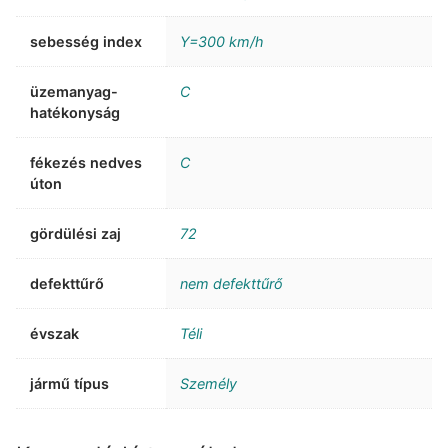
sebesség index
Y=300 km/h
üzemanyag-
C
hatékonyság
fékezés nedves
C
úton
gördülési zaj
72
defekttűrő
nem defekttűrő
évszak
Téli
jármű típus
Személy