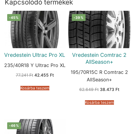
Kapcsolódó termékek
-45%
-39%
Vredestein Ultrac Pro XL
Vredestein Comtrac 2
AllSeason+
235/40R18 Y Ultrac Pro XL
195/70R15C R Comtrac 2
Original
Current
77.241
Ft
42.455
Ft
price
price
AllSeason+
was:
is:
77.241 Ft.
42.455 Ft.
Kosárba teszem
Original
Current
62.649
Ft
38.473
Ft
price
price
was:
is:
62.649 Ft.
38.473 
Kosárba teszem
-46%