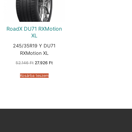
RoadX DU71 RXMotion
XL
245/35R19 Y DU71
RXMotion XL
Original
Current
52.146
Ft
27.926
Ft
price
price
was:
is:
52.146 Ft.
27.926 Ft.
Kosárba teszem