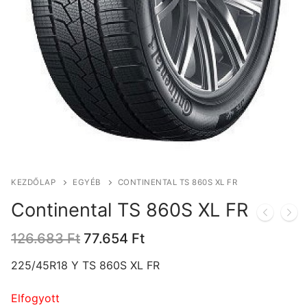
KEZDŐLAP
EGYÉB
CONTINENTAL TS 860S XL FR
Continental TS 860S XL FR
Original
Current
126.683
Ft
77.654
Ft
price
price
was:
is:
225/45R18 Y TS 860S XL FR
126.683 Ft.
77.654 Ft.
Elfogyott