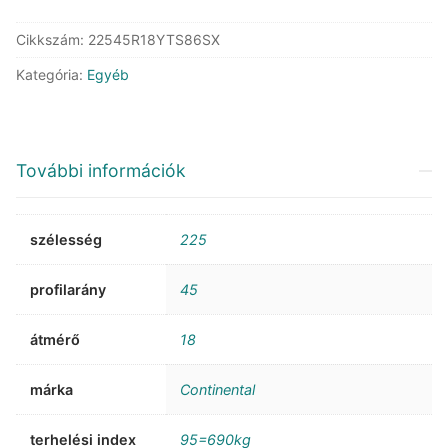
Cikkszám:
22545R18YTS86SX
Kategória:
Egyéb
További információk
szélesség
225
profilarány
45
átmérő
18
márka
Continental
terhelési index
95=690kg