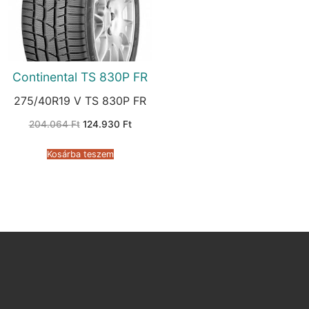
Continental TS 830P FR
275/40R19 V TS 830P FR
Original
Current
204.064
Ft
124.930
Ft
price
price
was:
is:
204.064 Ft.
124.930 Ft.
Kosárba teszem