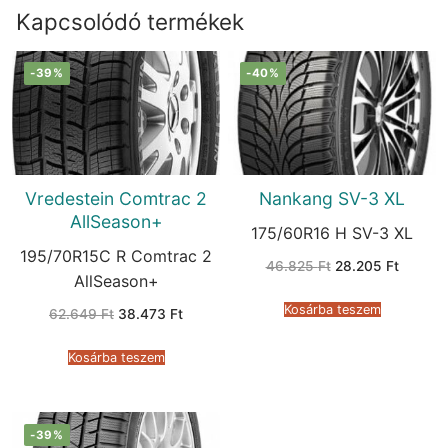
Kapcsolódó termékek
-39%
-40%
Vredestein Comtrac 2
Nankang SV-3 XL
AllSeason+
175/60R16 H SV-3 XL
195/70R15C R Comtrac 2
Original
Current
46.825
Ft
28.205
Ft
price
price
AllSeason+
was:
is:
46.825 Ft.
28.205 
Kosárba teszem
Original
Current
62.649
Ft
38.473
Ft
price
price
was:
is:
62.649 Ft.
38.473 Ft.
Kosárba teszem
-39%