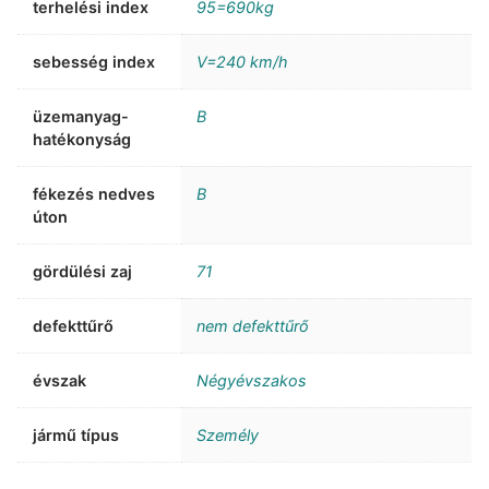
terhelési index
95=690kg
sebesség index
V=240 km/h
üzemanyag-
B
hatékonyság
fékezés nedves
B
úton
gördülési zaj
71
defekttűrő
nem defekttűrő
évszak
Négyévszakos
jármű típus
Személy