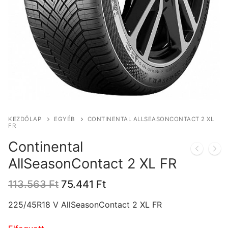
KEZDŐLAP
EGYÉB
CONTINENTAL ALLSEASONCONTACT 2 XL
FR
Continental
AllSeasonContact 2 XL FR
Original
Current
113.563
Ft
75.441
Ft
price
price
was:
is:
225/45R18 V AllSeasonContact 2 XL FR
113.563 Ft.
75.441 Ft.