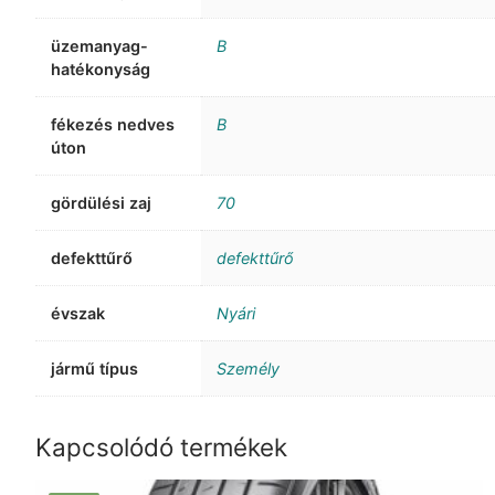
üzemanyag-
B
hatékonyság
fékezés nedves
B
úton
gördülési zaj
70
defekttűrő
defekttűrő
évszak
Nyári
jármű típus
Személy
Kapcsolódó termékek