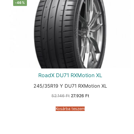
-46%
RoadX DU71 RXMotion XL
245/35R19 Y DU71 RXMotion XL
Original
Current
52.146
Ft
27.926
Ft
price
price
was:
is:
52.146 Ft.
27.926 Ft.
Kosárba teszem