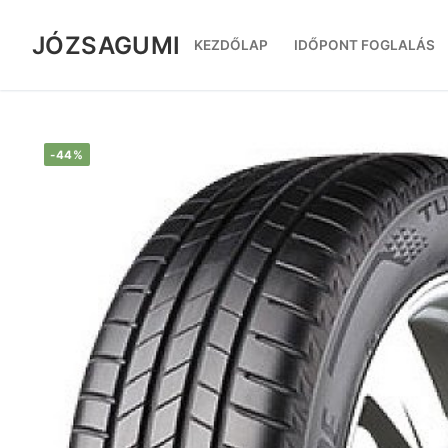
Ugrás
a
JÓZSAGUMI
KEZDŐLAP
IDŐPONT FOGLALÁS
tartalomra
-44%