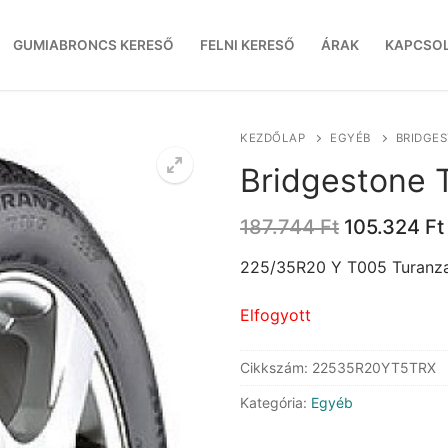
GUMIABRONCS KERESŐ
FELNI KERESŐ
ÁRAK
KAPCSO
KEZDŐLAP
EGYÉB
BRIDGES
Bridgestone 
Original
187.744
Ft
105.324
Ft
price
was:
225/35R20 Y T005 Turanza
187.744 Ft.
Elfogyott
Cikkszám:
22535R20YT5TRX
Kategória:
Egyéb