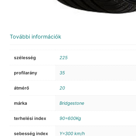
További információk
szélesség
225
profilarány
35
átmérő
20
márka
Bridgestone
terhelési index
90=600Kg
sebesség index
Y=300 km/h