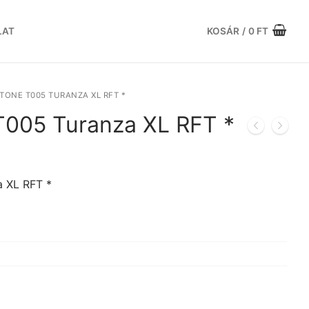
LAT
KOSÁR
/
0
FT
TONE T005 TURANZA XL RFT *
T005 Turanza XL RFT *
Current
price
is:
 XL RFT *
105.324 Ft.