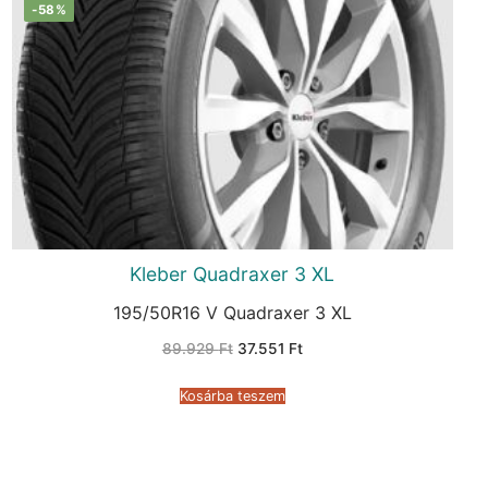
-58%
Kleber Quadraxer 3 XL
195/50R16 V Quadraxer 3 XL
Original
Current
89.929
Ft
37.551
Ft
price
price
was:
is:
89.929 Ft.
37.551 Ft.
Kosárba teszem