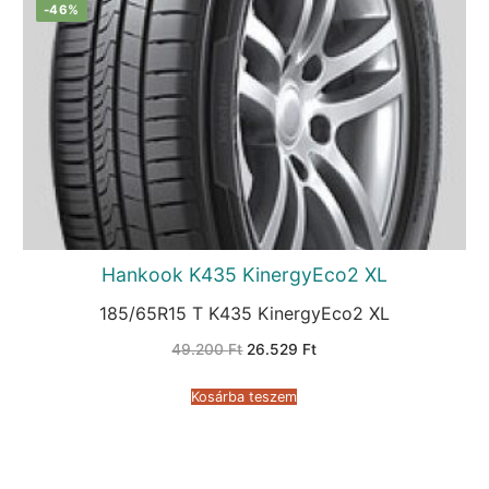
-46%
Hankook K435 KinergyEco2 XL
185/65R15 T K435 KinergyEco2 XL
Original
Current
49.200
Ft
26.529
Ft
price
price
was:
is:
49.200 Ft.
26.529 Ft.
Kosárba teszem