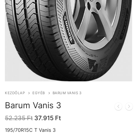
KEZDŐLAP
EGYÉB
BARUM VANIS 3
Barum Vanis 3
Original
Current
52.235
Ft
37.915
Ft
price
price
was:
is:
195/70R15C T Vanis 3
52.235 Ft.
37.915 Ft.