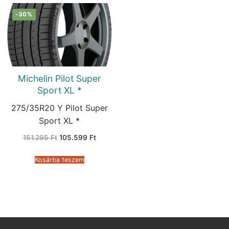
-30%
Michelin Pilot Super
Sport XL *
275/35R20 Y Pilot Super
Sport XL *
Original
Current
151.295
Ft
105.599
Ft
price
price
was:
is:
151.295 Ft.
105.599 Ft.
Kosárba teszem