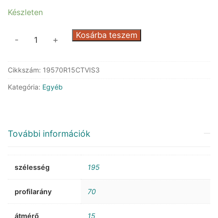
Készleten
Barum
Kosárba teszem
-
+
Vanis
3
Cikkszám:
19570R15CTVIS3
mennyiség
Kategória:
Egyéb
További információk
szélesség
195
profilarány
70
átmérő
15