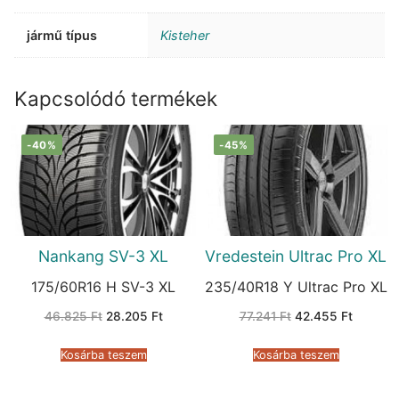
jármű típus
Kisteher
Kapcsolódó termékek
-40%
-45%
Nankang SV-3 XL
Vredestein Ultrac Pro XL
175/60R16 H SV-3 XL
235/40R18 Y Ultrac Pro XL
Original
Current
Original
Current
46.825
Ft
28.205
Ft
77.241
Ft
42.455
Ft
price
price
price
price
was:
is:
was:
is:
46.825 Ft.
28.205 Ft.
77.241 Ft.
42.455 
Kosárba teszem
Kosárba teszem