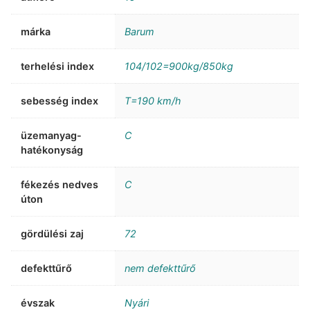
márka
Barum
terhelési index
104/102=900kg/850kg
sebesség index
T=190 km/h
üzemanyag-
C
hatékonyság
fékezés nedves
C
úton
gördülési zaj
72
defekttűrő
nem defekttűrő
évszak
Nyári