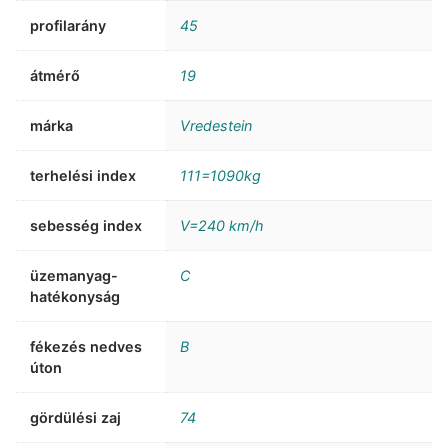
profilarány
45
átmérő
19
márka
Vredestein
terhelési index
111=1090kg
sebesség index
V=240 km/h
üzemanyag-
C
hatékonyság
fékezés nedves
B
úton
gördülési zaj
74