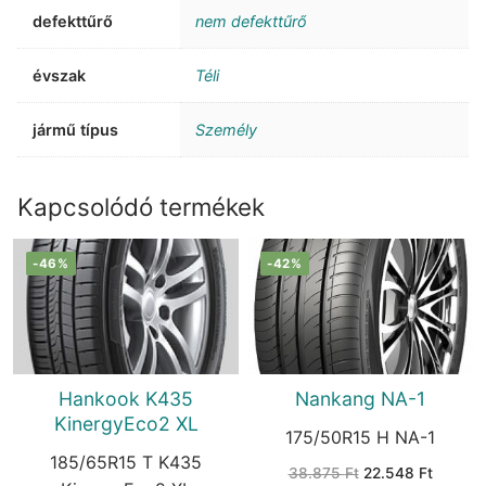
defekttűrő
nem defekttűrő
évszak
Téli
jármű típus
Személy
Kapcsolódó termékek
-46%
-42%
Hankook K435
Nankang NA-1
KinergyEco2 XL
175/50R15 H NA-1
185/65R15 T K435
Original
Current
38.875
Ft
22.548
Ft
price
price