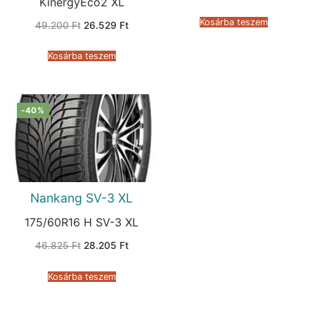
KinergyEco2 XL
was:
is:
38.875 Ft.
22.548 
Kosárba teszem
Original
Current
49.200
Ft
26.529
Ft
price
price
was:
is:
49.200 Ft.
26.529 Ft.
Kosárba teszem
-40%
Nankang SV-3 XL
175/60R16 H SV-3 XL
Original
Current
46.825
Ft
28.205
Ft
price
price
was:
is:
46.825 Ft.
28.205 Ft.
Kosárba teszem