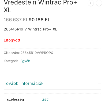
Vredestein Wintrac Pro+
XL
Original
Current
166.637
Ft
90.166
Ft
price
price
was:
is:
285/45R19 V Wintrac Pro+ XL
166.637 Ft.
90.166 Ft.
Elfogyott
Cikkszám:
28545R19VWPROPX
Kategória:
Egyéb
További információk
szélesség
285