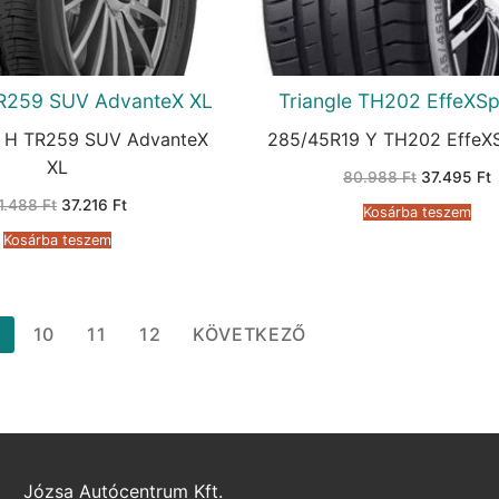
TR259 SUV AdvanteX XL
Triangle TH202 EffeXSp
 H TR259 SUV AdvanteX
285/45R19 Y TH202 EffeX
XL
Original
C
80.988
Ft
37.495
Ft
price
p
Original
Current
1.488
Ft
37.216
Ft
was:
i
Kosárba teszem
price
price
80.988 Ft.
3
was:
is:
Kosárba teszem
71.488 Ft.
37.216 Ft.
…
10
11
12
KÖVETKEZŐ
Józsa Autócentrum Kft.