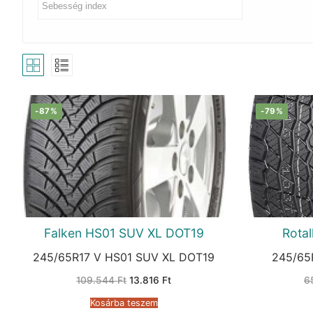
-87%
-79%
Falken HS01 SUV XL DOT19
Rota
245/65R17 V HS01 SUV XL DOT19
245/65
Original
Current
109.544
Ft
13.816
Ft
6
price
price
was:
is:
Kosárba teszem
109.544 Ft.
13.816 Ft.