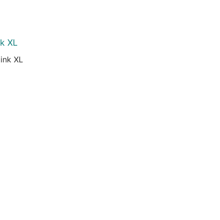
nk XL
ink XL
urrent
rice
:
2.676 Ft.