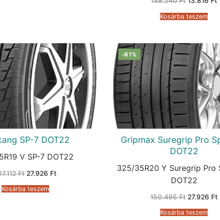
Original
138.240
Ft
13.816
Ft
price
p
was:
i
Kosárba teszem
138.240 F
1
-81%
kang SP-7 DOT22
Gripmax Suregrip Pro S
DOT22
5R19 V SP-7 DOT22
325/35R20 Y Suregrip Pro 
Original
Current
07.112
Ft
27.926
Ft
price
price
DOT22
was:
is:
Kosárba teszem
107.112 Ft.
27.926 Ft.
Original
150.495
Ft
27.926
Ft
price
was:
i
Kosárba teszem
150.495 F