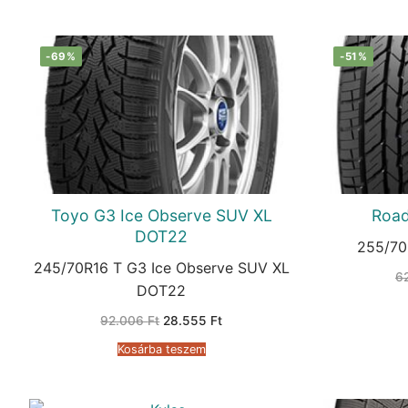
-69%
-51%
Toyo G3 Ice Observe SUV XL
Road
DOT22
255/70
245/70R16 T G3 Ice Observe SUV XL
6
DOT22
Original
Current
92.006
Ft
28.555
Ft
price
price
was:
is:
Kosárba teszem
92.006 Ft.
28.555 Ft.