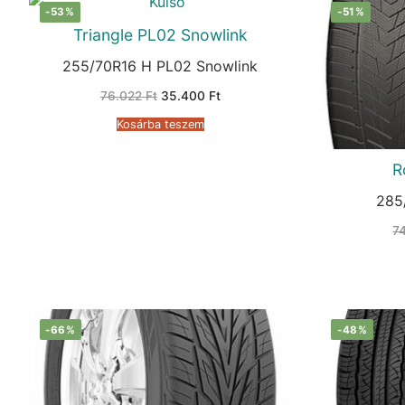
-53%
-51%
Triangle PL02 Snowlink
255/70R16 H PL02 Snowlink
Original
Current
76.022
Ft
35.400
Ft
price
price
was:
is:
Kosárba teszem
76.022 Ft.
35.400 Ft.
R
285
7
-66%
-48%