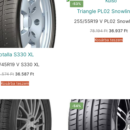
-53%
Triangle PL02 Snowli
255/55R19 V PL02 Snowl
Original
C
78.194
Ft
36.937
Ft
price
p
was:
is
Kosárba teszem
78.194 Ft.
3
otalla S330 XL
/45R19 V S330 XL
Original
Current
4.574
Ft
36.587
Ft
price
price
was:
is:
Kosárba teszem
74.574 Ft.
36.587 Ft.
-54%