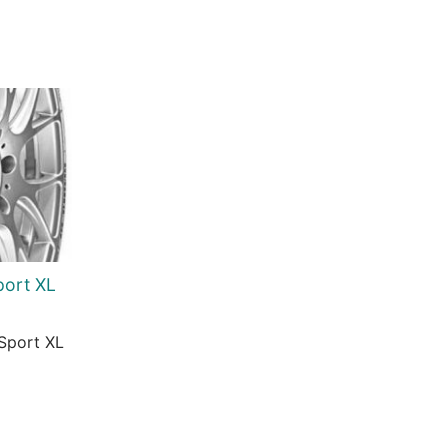
Current
rice
s:
t.
3.816 Ft.
port XL
Sport XL
Current
price
s:
t.
27.926 Ft.