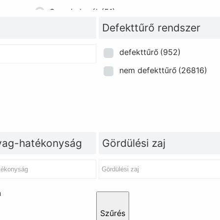
Szerviz kerék
(51)
Defekttűrő rendszer
defekttűrő
(952)
nem defekttűrő
(26816)
ag-hatékonyság
Gördülési zaj
n
Szűrés