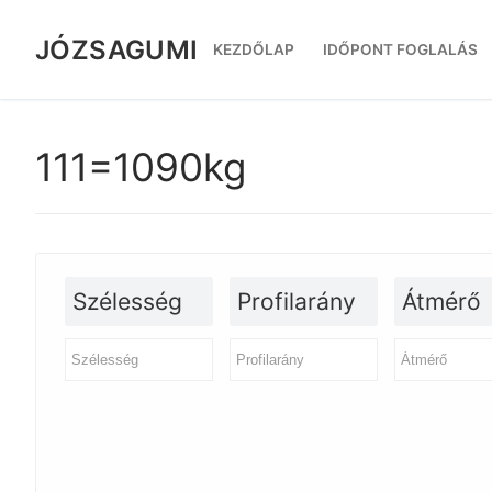
Ugrás
a
JÓZSAGUMI
KEZDŐLAP
IDŐPONT FOGLALÁS
tartalomra
111=1090kg
Szélesség
Profilarány
Átmérő