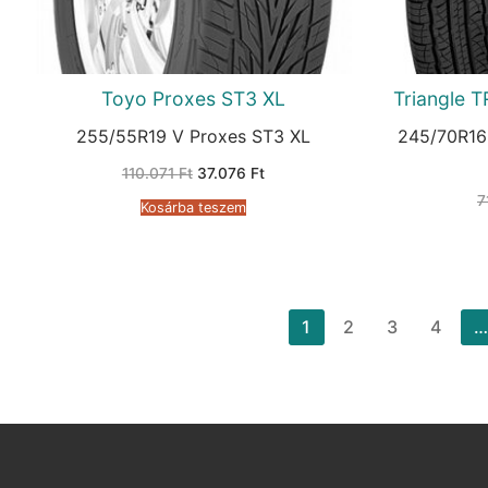
Toyo Proxes ST3 XL
Triangle 
255/55R19 V Proxes ST3 XL
245/70R16
Original
Current
110.071
Ft
37.076
Ft
price
price
was:
is:
7
Kosárba teszem
110.071 Ft.
37.076 Ft.
Bejegyzések
1
2
3
4
lapozása