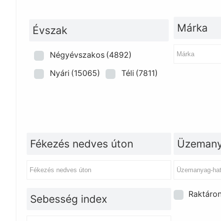
Márka
Évszak
Négyévszakos
(4892)
Nyári
(15065)
Téli
(7811)
Fékezés nedves úton
Üzemany
Raktáro
Sebesség index