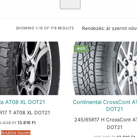
SHOWING 1–15 OF 178 RESULTS
SORTED
BY
PRICE:
LOW
TO
-90%
HIGH
lla AT08 XL DOT21
Continental CrossCont A
DOT21
R17 T AT08 XL DOT21
245/65R17 H CrossCont A
Original
Current
5.938
Ft
13.816
Ft
price
price
DOT21
was:
is:
Kosárba teszem
65.938 Ft.
13.816 Ft.