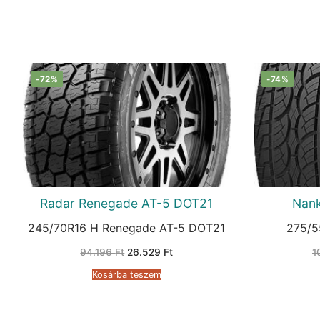
-72%
-74%
Radar Renegade AT-5 DOT21
Nan
245/70R16 H Renegade AT-5 DOT21
275/5
Original
Current
94.196
Ft
26.529
Ft
1
price
price
was:
is:
Kosárba teszem
94.196 Ft.
26.529 Ft.