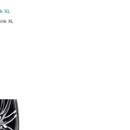
nk XL
ink XL
urrent
rice
:
6.937 Ft.