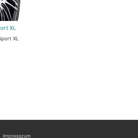
ort XL
Sport XL
urrent
rice
s:
7.495 Ft.
Impresszum