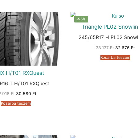
-55%
Triangle PL02 Snowli
245/65R17 H PL02 Snowl
Original
C
73.177
Ft
32.676
Ft
price
p
was:
is
Kosárba teszem
73.177 Ft.
3
X H/T01 RXQuest
R16 T H/T01 RXQuest
Original
Current
2.916
Ft
30.580
Ft
price
price
was:
is:
Kosárba teszem
62.916 Ft.
30.580 Ft.