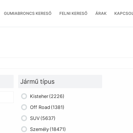
GUMIABRONCS KERESŐ
FELNI KERESŐ
ÁRAK
KAPCSO
Jármű típus
Kisteher
(2226)
Off Road
(1381)
SUV
(5637)
Személy
(18471)