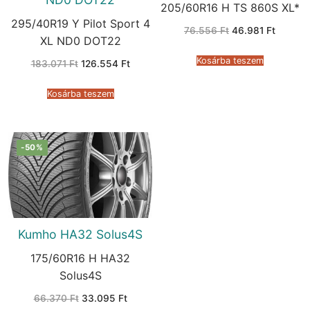
205/60R16 H TS 860S XL*
295/40R19 Y Pilot Sport 4
Original
Current
76.556
Ft
46.981
Ft
price
price
XL ND0 DOT22
was:
is:
76.556 Ft.
46.981 
Kosárba teszem
Original
Current
183.071
Ft
126.554
Ft
price
price
was:
is:
183.071 Ft.
126.554 Ft.
Kosárba teszem
-50%
Kumho HA32 Solus4S
175/60R16 H HA32
Solus4S
Original
Current
66.370
Ft
33.095
Ft
price
price