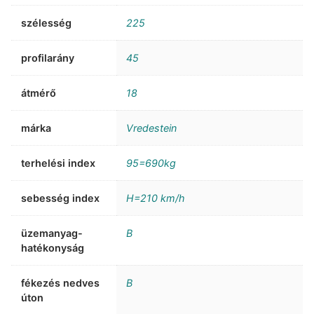
szélesség
225
profilarány
45
átmérő
18
márka
Vredestein
terhelési index
95=690kg
sebesség index
H=210 km/h
üzemanyag-
B
hatékonyság
fékezés nedves
B
úton