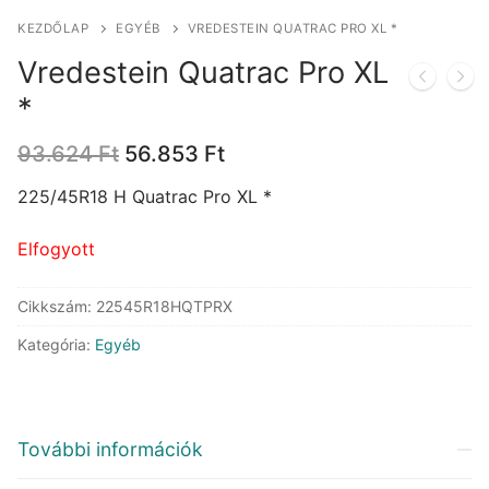
KEZDŐLAP
EGYÉB
VREDESTEIN QUATRAC PRO XL *
Vredestein Quatrac Pro XL
*
Original
Current
93.624
Ft
56.853
Ft
price
price
was:
is:
225/45R18 H Quatrac Pro XL *
93.624 Ft.
56.853 Ft.
Elfogyott
Cikkszám:
22545R18HQTPRX
Kategória:
Egyéb
További információk