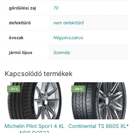
gördülési zaj
70
defekttűrő
nem defekttűrő
évszak
Négyévszakos
jármű típus
Személy
Kapcsolódó termékek
-31%
-39%
Michelin Pilot Sport 4 XL
Continental TS 860S XL*
ND0 DOT22