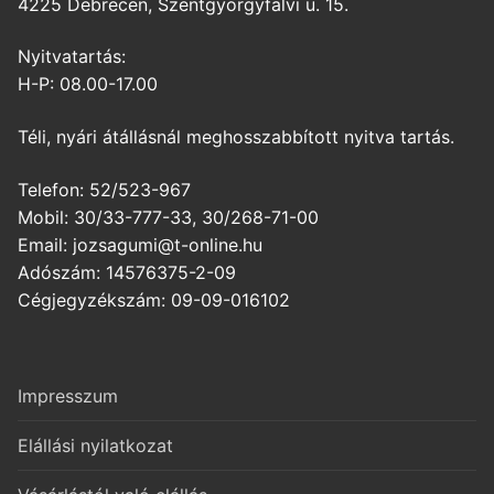
4225 Debrecen, Szentgyörgyfalvi u. 15.
Nyitvatartás:
H-P: 08.00-17.00
Téli, nyári átállásnál meghosszabbított nyitva tartás.
Telefon: 52/523-967
Mobil: 30/33-777-33, 30/268-71-00
Email: jozsagumi@t-online.hu
Adószám: 14576375-2-09
Cégjegyzékszám: 09-09-016102
Impresszum
Elállási nyilatkozat