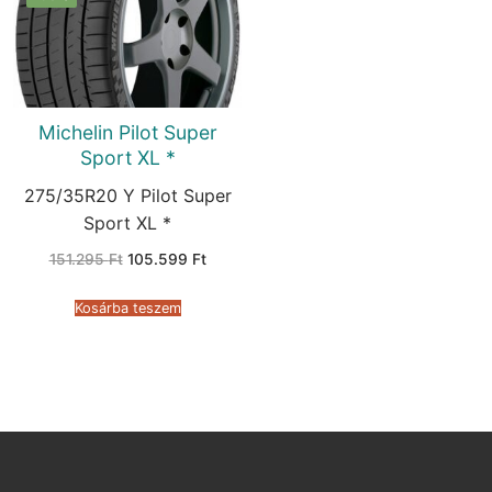
Michelin Pilot Super
Sport XL *
275/35R20 Y Pilot Super
Sport XL *
Original
Current
151.295
Ft
105.599
Ft
price
price
was:
is:
151.295 Ft.
105.599 Ft.
Kosárba teszem