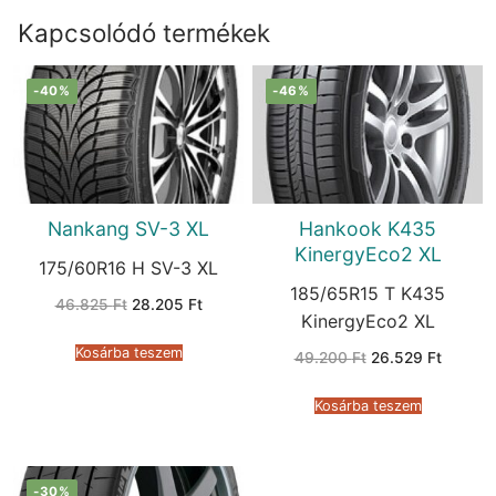
Kapcsolódó termékek
-40%
-46%
Nankang SV-3 XL
Hankook K435
KinergyEco2 XL
175/60R16 H SV-3 XL
185/65R15 T K435
Original
Current
46.825
Ft
28.205
Ft
price
price
KinergyEco2 XL
was:
is:
46.825 Ft.
28.205 Ft.
Kosárba teszem
Original
Current
49.200
Ft
26.529
Ft
price
price
was:
is:
49.200 Ft.
26.529 
Kosárba teszem
-30%