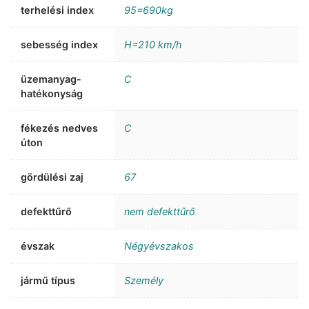
terhelési index
95=690kg
sebesség index
H=210 km/h
üzemanyag-
C
hatékonyság
fékezés nedves
C
úton
gördülési zaj
67
defekttűrő
nem defekttűrő
évszak
Négyévszakos
jármű típus
Személy