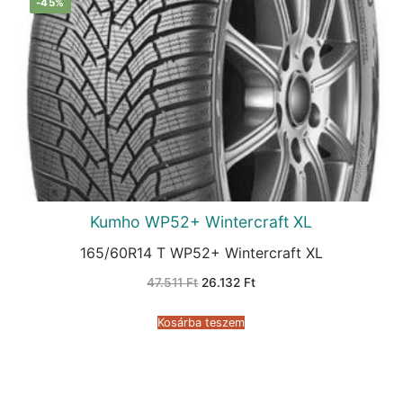
-45%
Kumho WP52+ Wintercraft XL
165/60R14 T WP52+ Wintercraft XL
Original
Current
47.511
Ft
26.132
Ft
price
price
was:
is:
47.511 Ft.
26.132 Ft.
Kosárba teszem