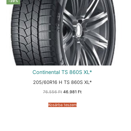
-39%
Continental TS 860S XL*
205/60R16 H TS 860S XL*
Original
Current
76.556
Ft
46.981
Ft
price
price
was:
is:
76.556 Ft.
46.981 Ft.
Kosárba teszem