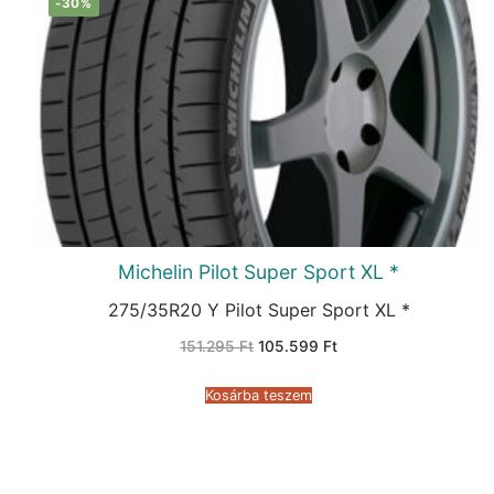
-30%
Michelin Pilot Super Sport XL *
275/35R20 Y Pilot Super Sport XL *
Original
Current
151.295
Ft
105.599
Ft
price
price
was:
is:
151.295 Ft.
105.599 Ft.
Kosárba teszem