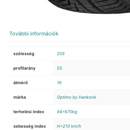
További információk
szélesség
205
profilarány
55
átmérő
16
márka
Optimo by Hankook
terhelési index
94=670kg
sebesség index
H=210 km/h