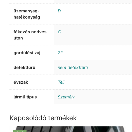
üzemanyag-
D
hatékonyság
fékezés nedves
C
úton
gördülési zaj
72
defekttűrő
nem defekttűrő
évszak
Téli
jármű típus
Személy
Kapcsolódó termékek