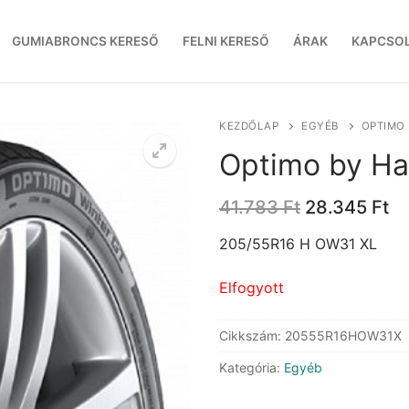
GUMIABRONCS KERESŐ
FELNI KERESŐ
ÁRAK
KAPCSO
KEZDŐLAP
EGYÉB
OPTIMO
Optimo by H
Original
Cu
41.783
Ft
28.345
Ft
price
pr
was:
is:
205/55R16 H OW31 XL
41.783 Ft.
28
Elfogyott
Cikkszám:
20555R16HOW31X
Kategória:
Egyéb