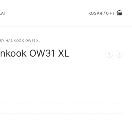
LAT
KOSÁR
/
0
FT
 BY HANKOOK OW31 XL
ankook OW31 XL
rrent
ice
.345 Ft.