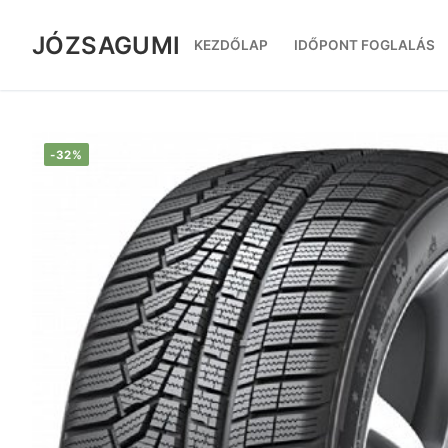
Ugrás
a
JÓZSAGUMI
KEZDŐLAP
IDŐPONT FOGLALÁS
tartalomra
-32%