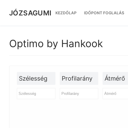
Ugrás
a
JÓZSAGUMI
KEZDŐLAP
IDŐPONT FOGLALÁS
tartalomra
Optimo by Hankook
Szélesség
Profilarány
Átmérő