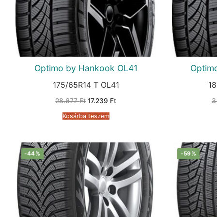
Optimo by Hankook OL41
Optim
175/65R14 T OL41
18
Original
Current
28.677
Ft
17.239
Ft
3
price
price
was:
is:
Kosárba teszem
28.677 Ft.
17.239 Ft.
-44%
-59%