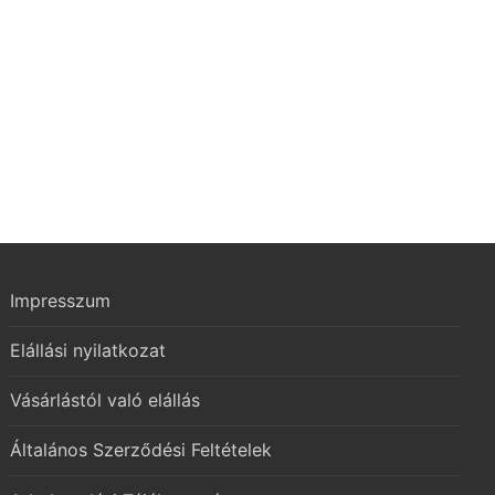
urrent
rice
:
8.357 Ft.
Impresszum
Elállási nyilatkozat
Vásárlástól való elállás
Általános Szerződési Feltételek