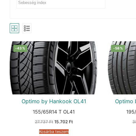
-43%
-58%
Optimo by Hankook OL41
Optimo 
155/65R14 T OL41
195
Original
Current
27.737
Ft
15.702
Ft
3
price
price
was:
is:
Kosárba teszem
27.737 Ft.
15.702 Ft.