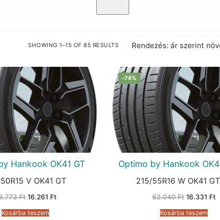
SHOWING 1–15 OF 85 RESULTS
SORTED
BY
PRICE:
LOW
TO
-74%
HIGH
by Hankook OK41 GT
Optimo by Hankook OK4
/50R15 V OK41 GT
215/55R16 W OK41 GT
Original
Current
Original
C
8.773
Ft
16.261
Ft
62.040
Ft
16.331
Ft
price
price
price
p
was:
is:
was:
is
Kosárba teszem
Kosárba teszem
38.773 Ft.
16.261 Ft.
62.040 Ft.
1