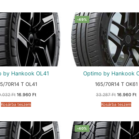
-49%
o by Hankook OL41
Optimo by Hankook 
65/70R14 T OL41
165/70R14 T OK61
Original
Current
Original
C
9.032
Ft
16.960
Ft
33.287
Ft
16.960
Ft
price
price
price
p
was:
is:
was:
i
Kosárba teszem
Kosárba teszem
29.032 Ft.
16.960 Ft.
33.287 Ft.
1
-40%