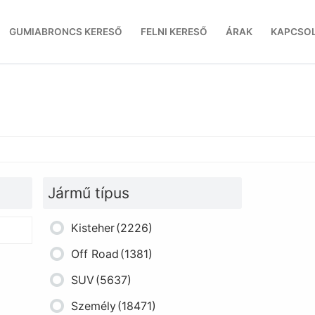
GUMIABRONCS KERESŐ
FELNI KERESŐ
ÁRAK
KAPCSO
Jármű típus
Kisteher
(2226)
Off Road
(1381)
SUV
(5637)
Személy
(18471)