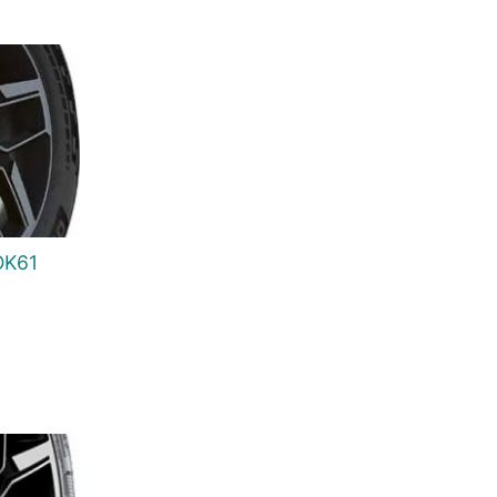
OK61
urrent
rice
s:
6.960 Ft.