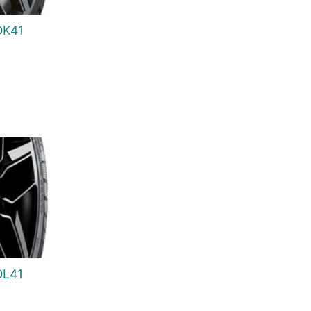
OK41
urrent
rice
:
.
8.147 Ft.
OL41