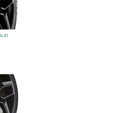
OL41
urrent
rice
:
7.658 Ft.