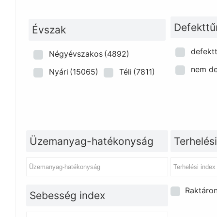
Defekttű
Évszak
defekt
Négyévszakos
(4892)
nem de
Nyári
(15065)
Téli
(7811)
Üzemanyag-hatékonyság
Terhelési
Raktáro
Sebesség index