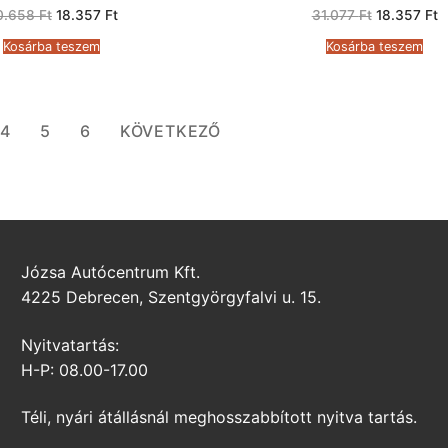
Original
Current
Original
C
0.658
Ft
18.357
Ft
31.077
Ft
18.357
Ft
price
price
price
p
was:
is:
was:
is
Kosárba teszem
Kosárba teszem
30.658 Ft.
18.357 Ft.
31.077 Ft.
1
4
5
6
KÖVETKEZŐ
Józsa Autócentrum Kft.
4225 Debrecen, Szentgyörgyfalvi u. 15.
Nyitvatartás:
H-P: 08.00-17.00
Téli, nyári átállásnál meghosszabbított nyitva tartás.