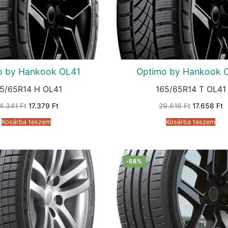
o by Hankook OL41
Optimo by Hankook 
5/65R14 H OL41
165/65R14 T OL41
Original
Current
Original
C
4.341
Ft
17.379
Ft
29.616
Ft
17.658
Ft
price
price
price
p
was:
is:
was:
is
Kosárba teszem
Kosárba teszem
34.341 Ft.
17.379 Ft.
29.616 Ft.
1
-58%