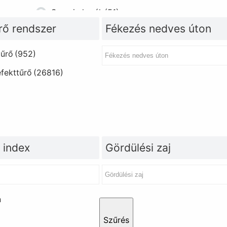
Szerviz kerék
(51)
rő rendszer
Fékezés nedves úton
tűrő
(952)
fekttűrő
(26816)
 index
Gördülési zaj
n
Szűrés