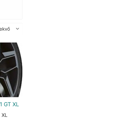
1 GT XL
 XL
urrent
rice
:
6.331 Ft.