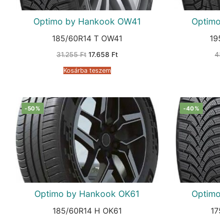
Optimo by Hankook OW41
Optim
185/60R14 T OW41
19
Original
Current
31.255
Ft
17.658
Ft
4
price
price
was:
is:
Kosárba teszem
31.255 Ft.
17.658 Ft.
-50%
-40%
Optimo by Hankook OK61
Optim
185/60R14 H OK61
17