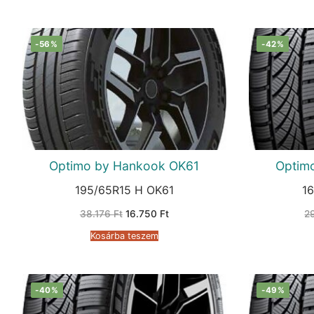
-56%
-42%
Optimo by Hankook OK61
Optim
195/65R15 H OK61
1
Original
Current
38.176
Ft
16.750
Ft
2
price
price
was:
is:
Kosárba teszem
38.176 Ft.
16.750 Ft.
-40%
-49%