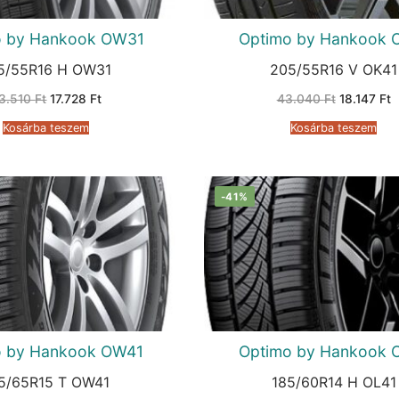
o by Hankook OW31
Optimo by Hankook 
5/55R16 H OW31
205/55R16 V OK41
Original
Current
Original
C
3.510
Ft
17.728
Ft
43.040
Ft
18.147
Ft
price
price
price
p
was:
is:
was:
is
Kosárba teszem
Kosárba teszem
43.510 Ft.
17.728 Ft.
43.040 Ft
1
-41%
o by Hankook OW41
Optimo by Hankook 
5/65R15 T OW41
185/60R14 H OL41