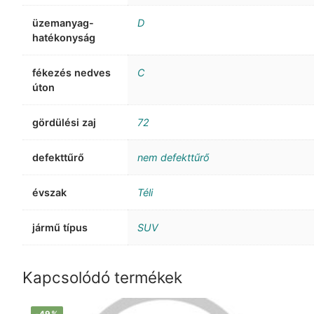
üzemanyag-
D
hatékonyság
fékezés nedves
C
úton
gördülési zaj
72
defekttűrő
nem defekttűrő
évszak
Téli
jármű típus
SUV
Kapcsolódó termékek
-49%