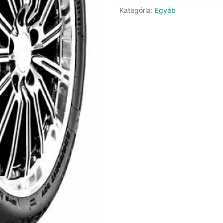
mennyiség
Kategória:
Egyéb