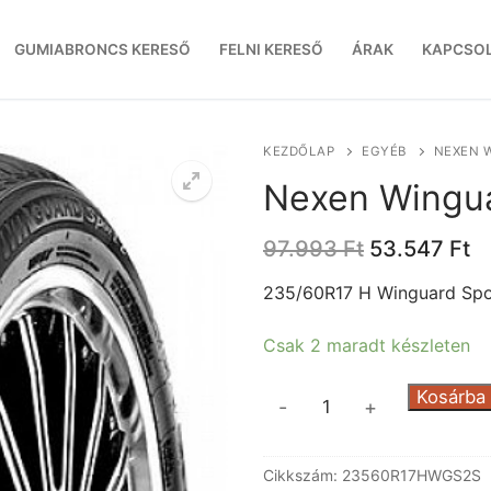
GUMIABRONCS KERESŐ
FELNI KERESŐ
ÁRAK
KAPCSO
KEZDŐLAP
EGYÉB
NEXEN 
Nexen Wingu
Original
C
97.993
Ft
53.547
Ft
price
pr
was:
is
235/60R17 H Winguard Sp
97.993 Ft.
53
Csak 2 maradt készleten
Nexen
Kosárba
-
+
Winguard
Sport2
Cikkszám:
23560R17HWGS2S
SUV