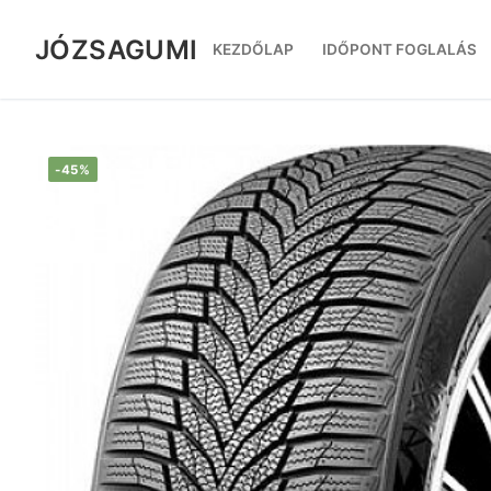
Ugrás
a
JÓZSAGUMI
KEZDŐLAP
IDŐPONT FOGLALÁS
tartalomra
-45%