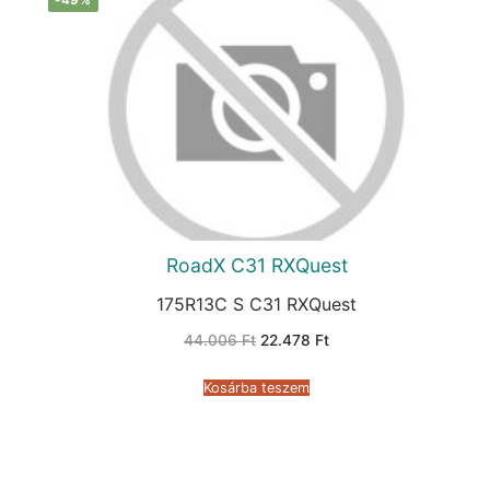
RoadX C31 RXQuest
175R13C S C31 RXQuest
Original
Current
44.006
Ft
22.478
Ft
price
price
was:
is:
44.006 Ft.
22.478 Ft.
Kosárba teszem