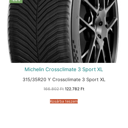
Michelin Crossclimate 3 Sport XL
315/35R20 Y Crossclimate 3 Sport XL
Original
Current
166.802
Ft
122.782
Ft
price
price
was:
is:
166.802 Ft.
122.782 Ft.
Kosárba teszem