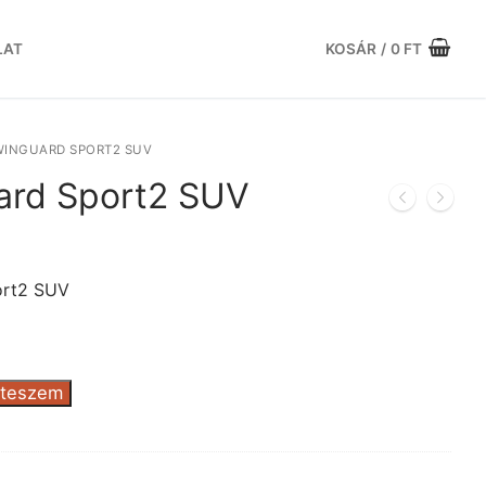
LAT
KOSÁR
/
0
FT
WINGUARD SPORT2 SUV
ard Sport2 SUV
urrent
ice
:
ort2 SUV
.547 Ft.
 teszem