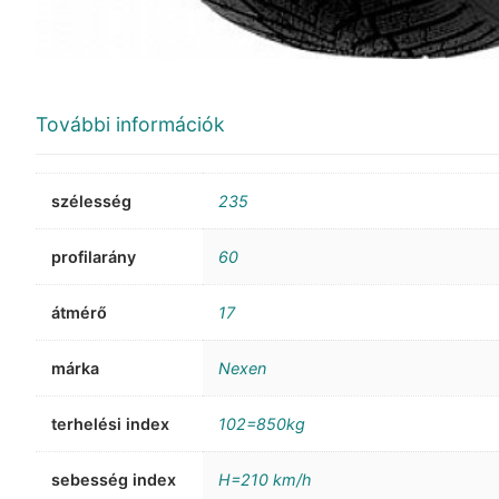
További információk
szélesség
235
profilarány
60
átmérő
17
márka
Nexen
terhelési index
102=850kg
sebesség index
H=210 km/h