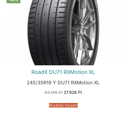
RoadX DU71 RXMotion XL
245/35R19 Y DU71 RXMotion XL
Original
Current
52.146
Ft
27.926
Ft
price
price
was:
is:
52.146 Ft.
27.926 Ft.
Kosárba teszem