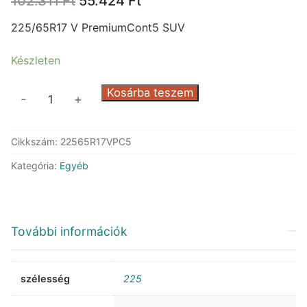
102.311
Ft
55.424
Ft
price
price
was:
is:
225/65R17 V PremiumCont5 SUV
102.311 Ft.
55.424 Ft.
Készleten
Continental
Kosárba teszem
-
+
PremiumCont5
SUV
Cikkszám:
22565R17VPC5
mennyiség
Kategória:
Egyéb
További információk
szélesség
225