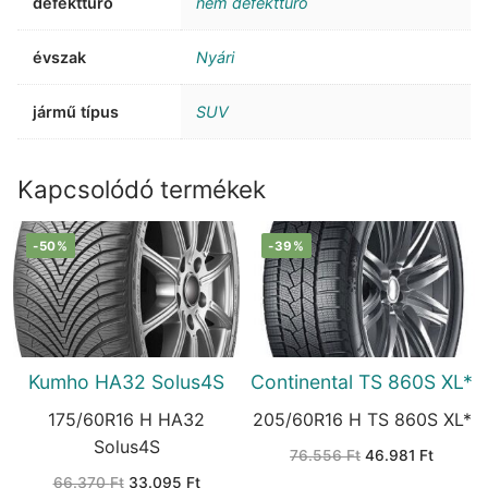
defekttűrő
nem defekttűrő
évszak
Nyári
jármű típus
SUV
Kapcsolódó termékek
-50%
-39%
Kumho HA32 Solus4S
Continental TS 860S XL*
175/60R16 H HA32
205/60R16 H TS 860S XL*
Solus4S
Original
Current
76.556
Ft
46.981
Ft
price
price
Original
Current
66.370
Ft
33.095
Ft
was:
is: