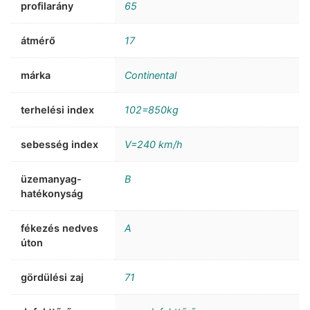
profilarány
65
átmérő
17
márka
Continental
terhelési index
102=850kg
sebesség index
V=240 km/h
üzemanyag-
B
hatékonyság
fékezés nedves
A
úton
gördülési zaj
71