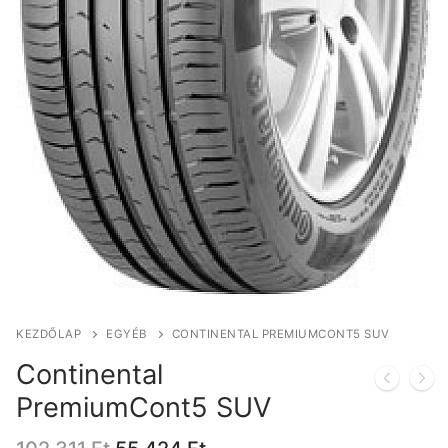
KEZDŐLAP
EGYÉB
CONTINENTAL PREMIUMCONT5 SUV
Continental
PremiumCont5 SUV
Original
Current