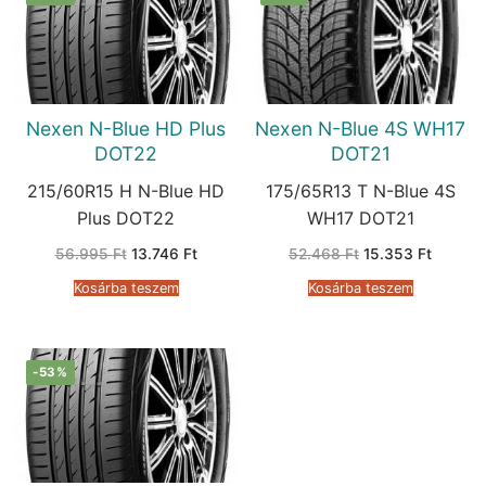
Nexen N-Blue HD Plus
Nexen N-Blue 4S WH17
DOT22
DOT21
215/60R15 H N-Blue HD
175/65R13 T N-Blue 4S
Plus DOT22
WH17 DOT21
Original
Current
Original
Current
56.995
Ft
13.746
Ft
52.468
Ft
15.353
Ft
price
price
price
price
was:
is:
was:
is:
Kosárba teszem
Kosárba teszem
56.995 Ft.
13.746 Ft.
52.468 Ft.
15.353 
-53%