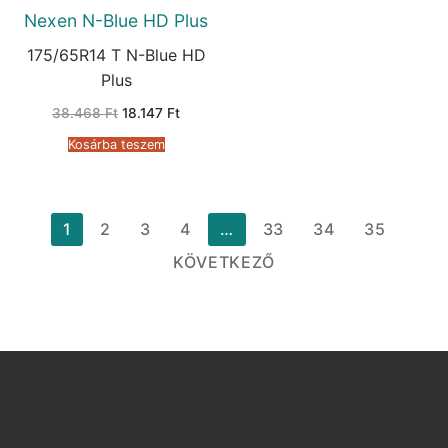
Nexen N-Blue HD Plus
175/65R14 T N-Blue HD
Plus
Original
Current
38.468
Ft
18.147
Ft
price
price
was:
is:
Kosárba teszem
38.468 Ft.
18.147 Ft.
Bejegyzések
1
2
3
4
…
33
34
35
lapozása
KÖVETKEZŐ