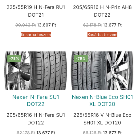
225/55R19 H N-Fera RU1
205/65R16 H N-Priz AH8
DOT21
DOT22
Original
Current
Original
Current
90.043
Ft
13.607
Ft
62.178
Ft
13.677
Ft
price
price
price
price
was:
is:
was:
is:
Kosárba teszem
Kosárba teszem
90.043 Ft.
13.607 Ft.
62.178 Ft.
13.677 F
-78%
-79%
Nexen N-Fera SU1
Nexen N-Blue Eco SH01
DOT22
XL DOT20
205/65R16 H N-Fera SU1
225/55R16 V N-Blue Eco
DOT22
SH01 XL DOT20
Original
Current
Original
Current
62.178
Ft
13.677
Ft
66.126
Ft
13.677
Ft
price
price
price
price