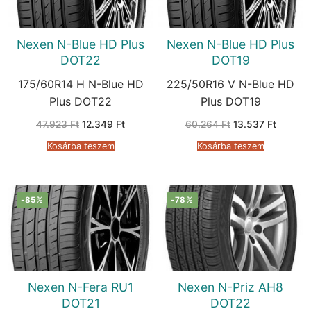
Nexen N-Blue HD Plus
Nexen N-Blue HD Plus
DOT22
DOT19
175/60R14 H N-Blue HD
225/50R16 V N-Blue HD
Plus DOT22
Plus DOT19
Original
Current
Original
Current
47.923
Ft
12.349
Ft
60.264
Ft
13.537
Ft
price
price
price
price
was:
is:
was:
is:
Kosárba teszem
Kosárba teszem
47.923 Ft.
12.349 Ft.
60.264 Ft.
13.537 
-85%
-78%
Nexen N-Fera RU1
Nexen N-Priz AH8
DOT21
DOT22