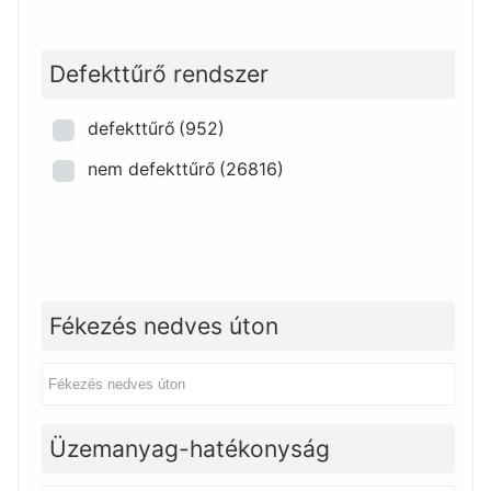
Defekttűrő rendszer
defekttűrő
(952)
nem defekttűrő
(26816)
Fékezés nedves úton
Üzemanyag-hatékonyság