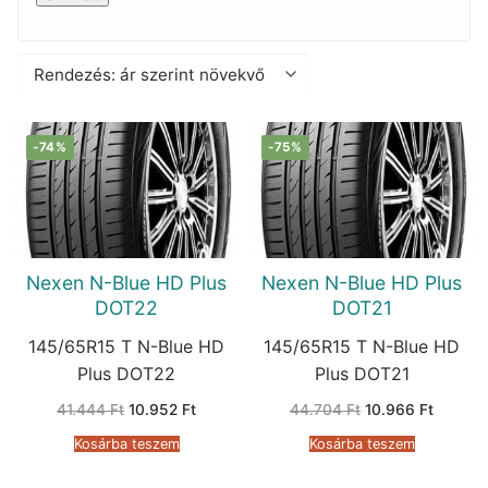
-74%
-75%
Nexen N-Blue HD Plus
Nexen N-Blue HD Plus
DOT22
DOT21
145/65R15 T N-Blue HD
145/65R15 T N-Blue HD
Plus DOT22
Plus DOT21
Original
Current
Original
Current
41.444
Ft
10.952
Ft
44.704
Ft
10.966
Ft
price
price
price
price
was:
is:
was:
is:
Kosárba teszem
Kosárba teszem
41.444 Ft.
10.952 Ft.
44.704 Ft.
10.966 