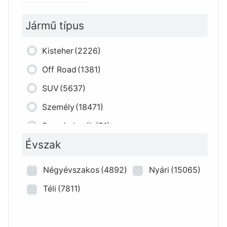
Jármű típus
Kisteher
(2226)
Off Road
(1381)
SUV
(5637)
Személy
(18471)
Szerviz kerék
(51)
Évszak
Négyévszakos
(4892)
Nyári
(15065)
Téli
(7811)