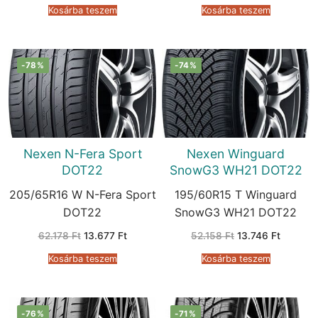
was:
is:
was:
is:
Kosárba teszem
Kosárba teszem
62.178 Ft.
13.677 Ft.
66.126 Ft.
13.677 F
-78%
-74%
Nexen N-Fera Sport
Nexen Winguard
DOT22
SnowG3 WH21 DOT22
205/65R16 W N-Fera Sport
195/60R15 T Winguard
DOT22
SnowG3 WH21 DOT22
Original
Current
Original
Current
62.178
Ft
13.677
Ft
52.158
Ft
13.746
Ft
price
price
price
price
was:
is:
was:
is:
Kosárba teszem
Kosárba teszem
62.178 Ft.
13.677 Ft.
52.158 Ft.
13.746 F
-76%
-71%