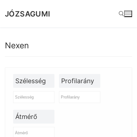
Ugrás
a
JÓZSAGUMI
tartalomra
Keresése:
Nexen
Szélesség
Profilarány
Átmérő