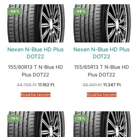
-68%
-68%
Nexen N-Blue HD Plus
Nexen N-Blue HD Plus
DOT22
DOT22
155/80R13 T N-Blue HD
155/65R13 T N-Blue HD
Plus DOT22
Plus DOT22
Original
Current
Original
Current
34.705
Ft
11.162
Ft
36.001
Ft
11.347
Ft
price
price
price
price
was:
is:
was:
is:
Kosárba teszem
Kosárba teszem
34.705 Ft.
11.162 Ft.
36.001 Ft.
11.347 F
-74%
-78%