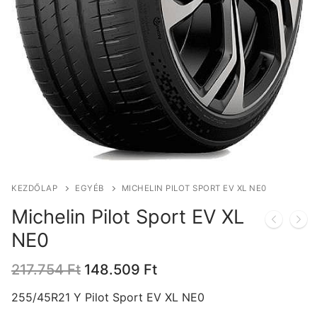
KEZDŐLAP
EGYÉB
MICHELIN PILOT SPORT EV XL NE0
Michelin Pilot Sport EV XL
NE0
Original
Current
217.754
Ft
148.509
Ft
price
price
was:
is:
255/45R21 Y Pilot Sport EV XL NE0
217.754 Ft.
148.509 Ft.