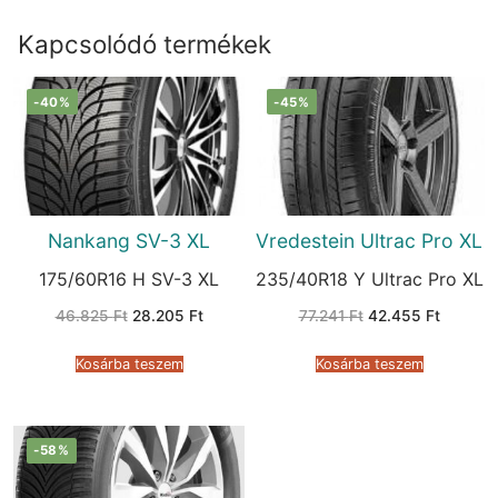
Kapcsolódó termékek
-40%
-45%
Nankang SV-3 XL
Vredestein Ultrac Pro XL
175/60R16 H SV-3 XL
235/40R18 Y Ultrac Pro XL
Original
Current
Original
Current
46.825
Ft
28.205
Ft
77.241
Ft
42.455
Ft
price
price
price
price
was:
is:
was:
is:
46.825 Ft.
28.205 Ft.
77.241 Ft.
42.455 
Kosárba teszem
Kosárba teszem
-58%