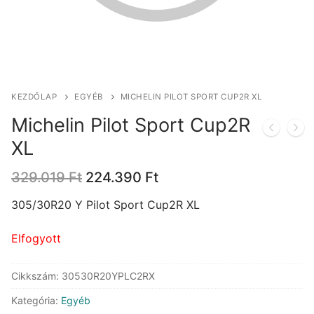
KEZDŐLAP
EGYÉB
MICHELIN PILOT SPORT CUP2R XL
Michelin Pilot Sport Cup2R
XL
Original
Current
329.019
Ft
224.390
Ft
price
price
was:
is:
305/30R20 Y Pilot Sport Cup2R XL
329.019 Ft.
224.390 Ft.
Elfogyott
Cikkszám:
30530R20YPLC2RX
Kategória:
Egyéb