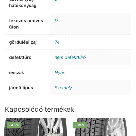
hatékonyság
fékezés nedves
D
úton
gördülési zaj
74
defekttűrő
nem defekttűrő
évszak
Nyári
jármű típus
Személy
Kapcsolódó termékek
-45%
-39%