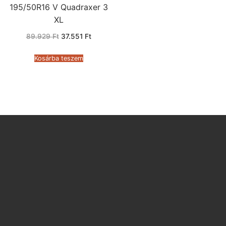
195/50R16 V Quadraxer 3
XL
Original
Current
89.929
Ft
37.551
Ft
price
price
was:
is:
89.929 Ft.
37.551 Ft.
Kosárba teszem