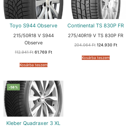
Toyo S944 Observe
Continental TS 830P FR
215/50R18 V S944
275/40R19 V TS 830P FR
Observe
Original
Curren
204.064
Ft
124.930
Ft
price
price
Original
Current
112.941
Ft
61.769
Ft
was:
is:
price
price
204.064 Ft.
124.93
Kosárba teszem
was:
is:
112.941 Ft.
61.769 Ft.
Kosárba teszem
-58%
Kleber Quadraxer 3 XL