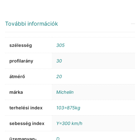
További információk
szélesség
305
profilarány
30
átmérő
20
márka
Michelin
terhelési index
103=875kg
sebesség index
Y=300 km/h
üzemanyag-
D