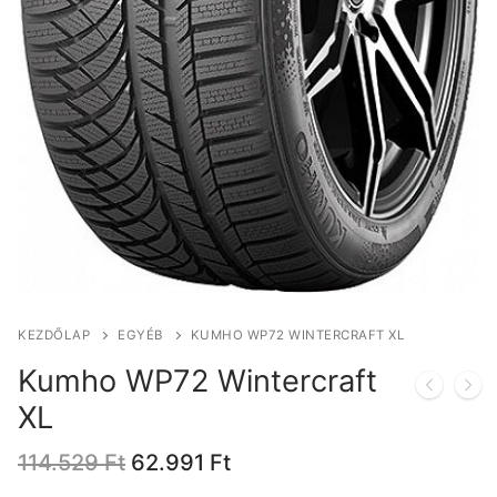
KEZDŐLAP
EGYÉB
KUMHO WP72 WINTERCRAFT XL
Kumho WP72 Wintercraft
XL
Original
Current
114.529
Ft
62.991
Ft
price
price