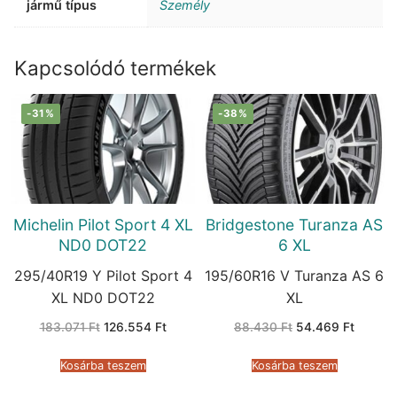
jármű típus
Személy
Kapcsolódó termékek
-31%
-38%
Michelin Pilot Sport 4 XL
Bridgestone Turanza AS
ND0 DOT22
6 XL
295/40R19 Y Pilot Sport 4
195/60R16 V Turanza AS 6
XL ND0 DOT22
XL
Original
Current
Original
Current
183.071
Ft
126.554
Ft
88.430
Ft
54.469
Ft
price
price
price
price
was:
is:
was:
is:
183.071 Ft.
126.554 Ft.
88.430 Ft.
54.469 
Kosárba teszem
Kosárba teszem