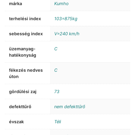
márka
Kumho
terhelési index
103=875kg
sebesség index
V=240 km/h
üzemanyag-
C
hatékonyság
fékezés nedves
C
úton
gördülési zaj
73
defekttűrő
nem defekttűrő
évszak
Téli