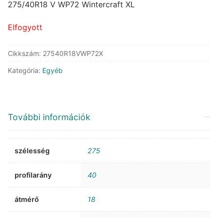
was:
is:
275/40R18 V WP72 Wintercraft XL
114.529 Ft.
62.991 Ft.
Elfogyott
Cikkszám:
27540R18VWP72X
Kategória:
Egyéb
További információk
szélesség
275
profilarány
40
átmérő
18