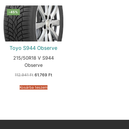
-45%
Toyo S944 Observe
215/50R18 V S944
Observe
Original
Current
112.941
Ft
61.769
Ft
price
price
was:
is:
112.941 Ft.
61.769 Ft.
Kosárba teszem