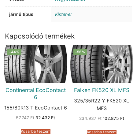
jármű típus
Kisteher
Kapcsolódó termékek
-44%
-56%
Continental EcoContact
Falken FK520 XL MFS
6
325/35R22 Y FK520 XL
155/80R13 T EcoContact 6
MFS
Original
Current
57.747
Ft
32.432
Ft
Original
Curren
234.937
Ft
102.875
Ft
price
price
price
price
was:
is:
was:
is:
57.747 Ft.
32.432 Ft.
234.937 Ft.
102.87
Kosárba teszem
Kosárba teszem