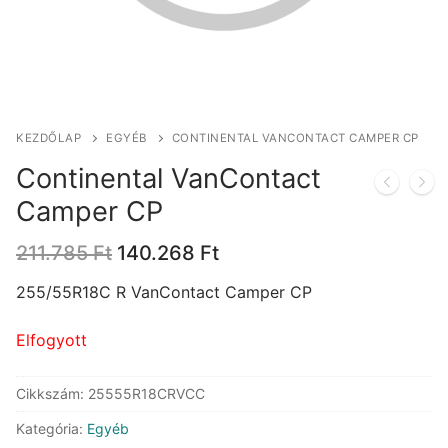
KEZDŐLAP
EGYÉB
CONTINENTAL VANCONTACT CAMPER CP
Continental VanContact
Camper CP
Original
Current
211.785
Ft
140.268
Ft
price
price
was:
is:
255/55R18C R VanContact Camper CP
211.785 Ft.
140.268 Ft.
Elfogyott
Cikkszám:
25555R18CRVCC
Kategória:
Egyéb