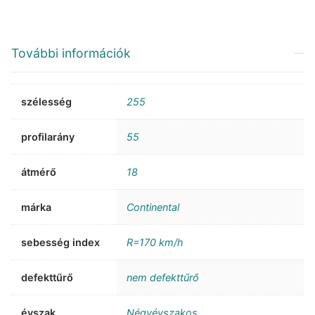
További információk
szélesség
255
profilarány
55
átmérő
18
márka
Continental
sebesség index
R=170 km/h
defekttűrő
nem defekttűrő
évszak
Négyévszakos