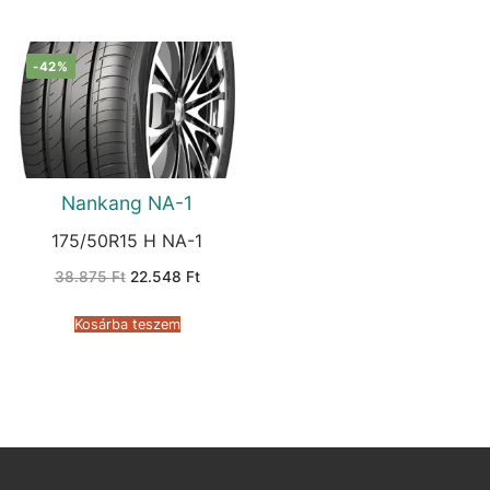
-42%
Nankang NA-1
175/50R15 H NA-1
Original
Current
38.875
Ft
22.548
Ft
price
price
was:
is:
38.875 Ft.
22.548 Ft.
Kosárba teszem