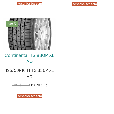
205.562 Ft.
115.321 Ft.
234.937 Ft.
102.87
Kosárba teszem
Kosárba teszem
-39%
Continental TS 830P XL
AO
195/50R16 H TS 830P XL
AO
Original
Current
109.677
Ft
67.203
Ft
price
price
was:
is:
109.677 Ft.
67.203 Ft.
Kosárba teszem