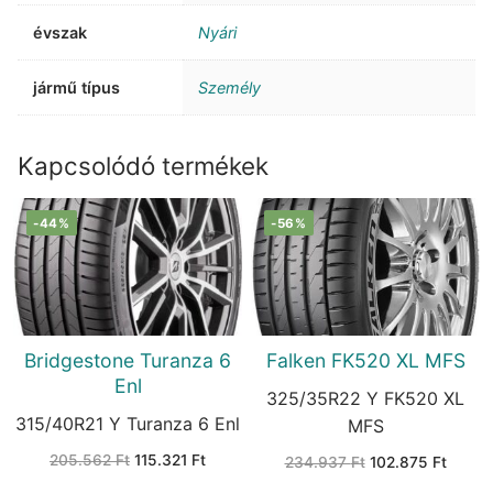
évszak
Nyári
jármű típus
Személy
Kapcsolódó termékek
-44%
-56%
Bridgestone Turanza 6
Falken FK520 XL MFS
Enl
325/35R22 Y FK520 XL
315/40R21 Y Turanza 6 Enl
MFS
Original
Current
205.562
Ft
115.321
Ft
Original
Curren
234.937
Ft
102.875
Ft
price
price
price
price
was:
is:
was:
is: