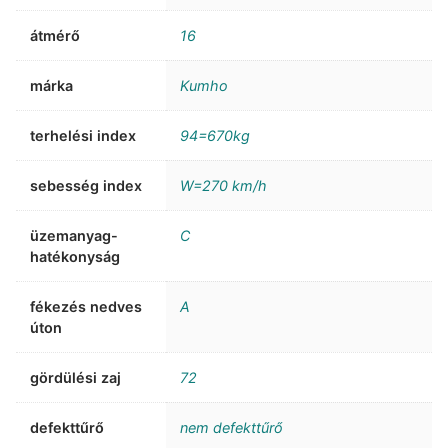
átmérő
16
márka
Kumho
terhelési index
94=670kg
sebesség index
W=270 km/h
üzemanyag-
C
hatékonyság
fékezés nedves
A
úton
gördülési zaj
72
defekttűrő
nem defekttűrő