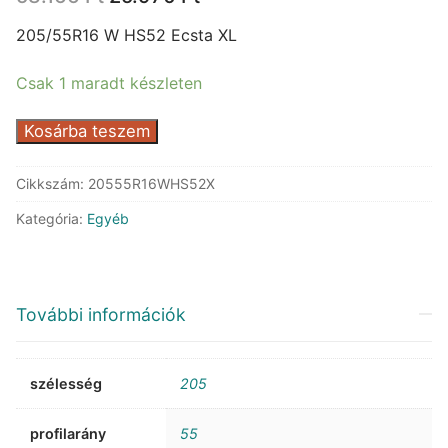
price
price
was:
is:
205/55R16 W HS52 Ecsta XL
58.166 Ft.
25.970 Ft.
Csak 1 maradt készleten
Kumho
Kosárba teszem
HS52
Ecsta
Cikkszám:
20555R16WHS52X
XL
Kategória:
Egyéb
mennyiség
További információk
szélesség
205
profilarány
55