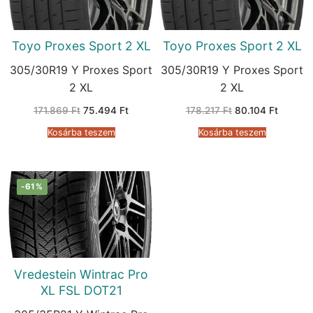
Toyo Proxes Sport 2 XL
Toyo Proxes Sport 2 XL
305/30R19 Y Proxes Sport
305/30R19 Y Proxes Sport
2 XL
2 XL
Original
Current
Original
Current
171.869
Ft
75.494
Ft
178.217
Ft
80.104
Ft
price
price
price
price
was:
is:
was:
is:
Kosárba teszem
Kosárba teszem
171.869 Ft.
75.494 Ft.
178.217 Ft.
80.104 
-61%
Vredestein Wintrac Pro
XL FSL DOT21