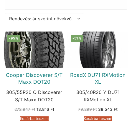
-95%
-51%
Cooper Discoverer S/T
RoadX DU71 RXMotion
Maxx DOT20
XL
305/55R20 Q Discoverer
305/40R20 Y DU71
S/T Maxx DOT20
RXMotion XL
Original
Current
Original
Current
272.947
Ft
13.816
Ft
79.299
Ft
38.543
Ft
price
price
price
price
was:
is:
was:
is:
Kosárba teszem
Kosárba teszem
272.947 Ft.
13.816 Ft.
79.299 Ft.
38.543 