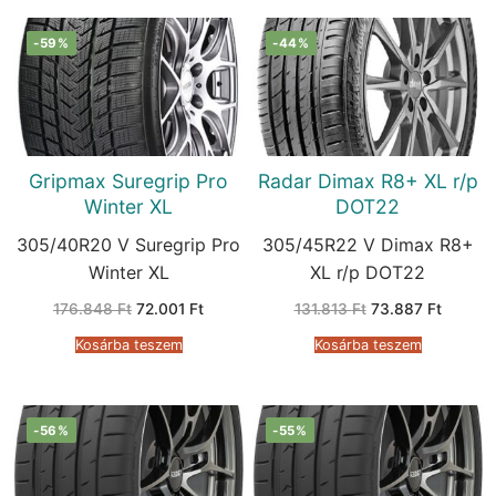
-59%
-44%
Gripmax Suregrip Pro
Radar Dimax R8+ XL r/p
Winter XL
DOT22
305/40R20 V Suregrip Pro
305/45R22 V Dimax R8+
Winter XL
XL r/p DOT22
Original
Current
Original
Current
176.848
Ft
72.001
Ft
131.813
Ft
73.887
Ft
price
price
price
price
was:
is:
was:
is:
Kosárba teszem
Kosárba teszem
176.848 Ft.
72.001 Ft.
131.813 Ft.
73.887 
-56%
-55%