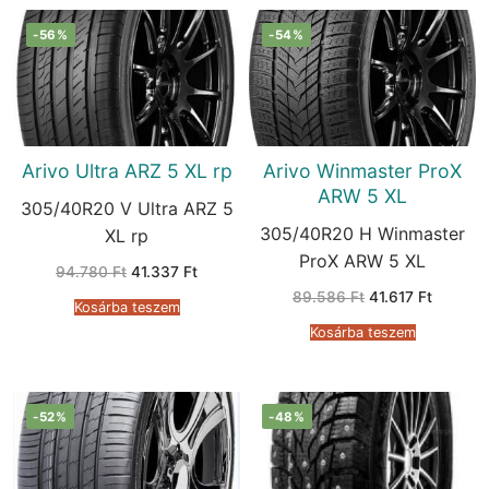
-56%
-54%
Arivo Ultra ARZ 5 XL rp
Arivo Winmaster ProX
ARW 5 XL
305/40R20 V Ultra ARZ 5
305/40R20 H Winmaster
XL rp
ProX ARW 5 XL
Original
Current
94.780
Ft
41.337
Ft
price
price
Original
Current
89.586
Ft
41.617
Ft
was:
is:
Kosárba teszem
price
price
94.780 Ft.
41.337 Ft.
was:
is:
Kosárba teszem
89.586 Ft.
41.617 F
-52%
-48%