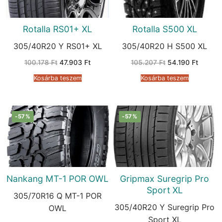
Rotalla RS01+ XL
Rotalla S500 XL
305/40R20 Y RS01+ XL
305/40R20 H S500 XL
Original
Current
Original
Current
100.178
Ft
47.903
Ft
105.207
Ft
54.190
Ft
price
price
price
price
was:
is:
was:
is:
Kosárba teszem
Kosárba teszem
100.178 Ft.
47.903 Ft.
105.207 Ft.
54.190 
-57%
-57%
Nankang MT-1 POR OWL
Gripmax Suregrip Pro
Sport XL
305/70R16 Q MT-1 POR
305/40R20 Y Suregrip Pro
OWL
Sport XL