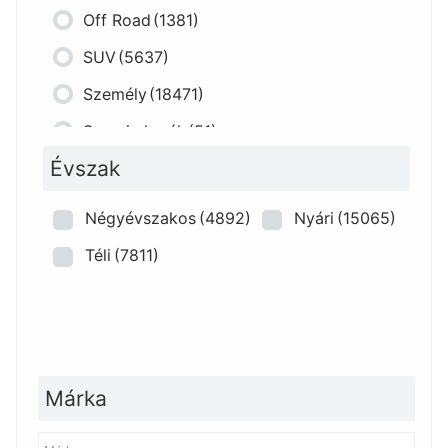
Off Road
(1381)
SUV
(5637)
Személy
(18471)
Szerviz kerék
(51)
Évszak
Négyévszakos
(4892)
Nyári
(15065)
Téli
(7811)
Márka