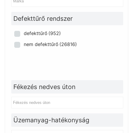
Defekttűrő rendszer
defekttűrő
(952)
nem defekttűrő
(26816)
Fékezés nedves úton
Üzemanyag-hatékonyság