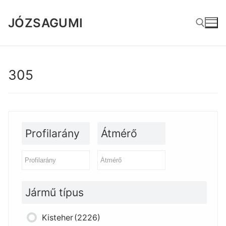
Ugrás
a
JÓZSAGUMI
tartalomra
Keresése:
305
Profilarány
Átmérő
Jármű típus
Kisteher
(2226)