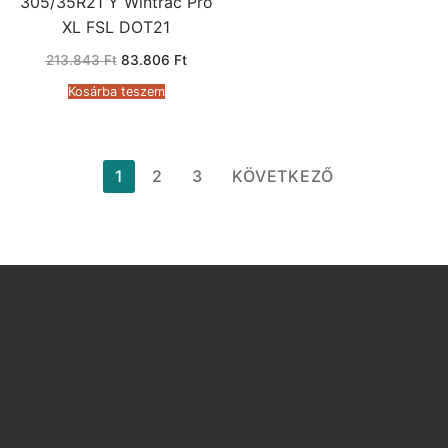
305/35R21 Y Wintrac Pro
XL FSL DOT21
Original
Current
213.843
Ft
83.806
Ft
price
price
was:
is:
Kosárba teszem
213.843 Ft.
83.806 Ft.
Bejegyzések
1
2
3
KÖVETKEZŐ
lapozása