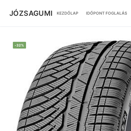
Ugrás
a
JÓZSAGUMI
KEZDŐLAP
IDŐPONT FOGLALÁS
tartalomra
-32%