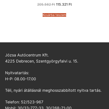
Original
Current
205.562
Ft
115.321
Ft
price
price
was:
is:
205.562 Ft.
115.321 Ft.
Kosárba teszem
Józsa Autócentrum Kft.
4225 Debrecen, Szentgyörgyfalvi u. 15.
Nyitvatartás:
H-P: 08.00-17.00
Téli, nyári átállásnál meghosszabbított nyitva tartás.
Telefon: 52/523-967
Mobil: 30/33-777-33, 30/268-71-00