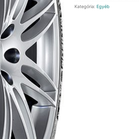
ZP
Kategória:
Egyéb
Grnx
mennyiség