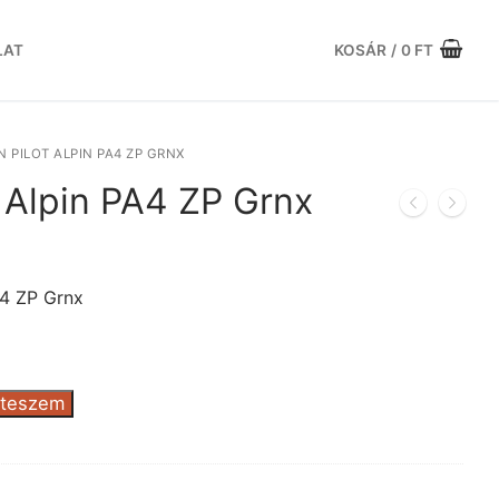
LAT
KOSÁR
/
0
FT
N PILOT ALPIN PA4 ZP GRNX
t Alpin PA4 ZP Grnx
Current
price
is:
A4 ZP Grnx
.
101.572 Ft.
 teszem