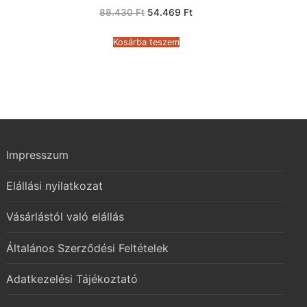
Original
Current
88.430
Ft
54.469
Ft
price
price
was:
is:
88.430 Ft.
54.469 Ft.
Kosárba teszem
Impresszum
Elállási nyilatkozat
Vásárlástól való elállás
Általános Szerződési Feltételek
Adatkezelési Tájékoztató