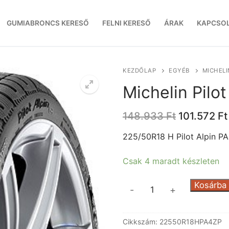
GUMIABRONCS KERESŐ
FELNI KERESŐ
ÁRAK
KAPCSO
KEZDŐLAP
EGYÉB
MICHELI
Michelin Pilo
Original
148.933
Ft
101.572
Ft
price
was:
225/50R18 H Pilot Alpin P
148.933 Ft
Csak 4 maradt készleten
Michelin
Kosárba
-
+
Pilot
Alpin
Cikkszám:
22550R18HPA4ZP
PA4