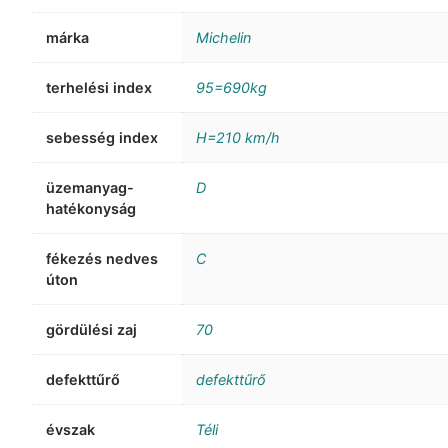
márka
Michelin
terhelési index
95=690kg
sebesség index
H=210 km/h
üzemanyag-
D
hatékonyság
fékezés nedves
C
úton
gördülési zaj
70
defekttűrő
defekttűrő
évszak
Téli