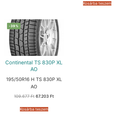
62.649 Ft.
38.473 
Kosárba teszem
-39%
Continental TS 830P XL
AO
195/50R16 H TS 830P XL
AO
Original
Current
109.677
Ft
67.203
Ft
price
price
was:
is:
109.677 Ft.
67.203 Ft.
Kosárba teszem