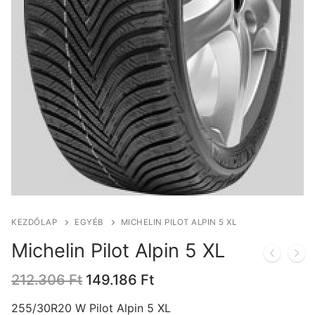
KEZDŐLAP
EGYÉB
MICHELIN PILOT ALPIN 5 XL
Michelin Pilot Alpin 5 XL
Original
Current
212.306
Ft
149.186
Ft
price
price
was:
is:
255/30R20 W Pilot Alpin 5 XL