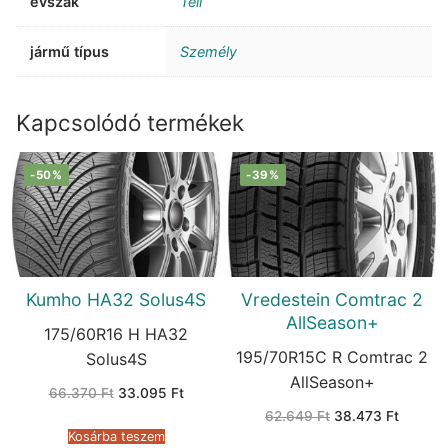
évszak
Téli
jármű típus
Személy
Kapcsolódó termékek
-50%
-39%
Kumho HA32 Solus4S
Vredestein Comtrac 2
AllSeason+
175/60R16 H HA32
195/70R15C R Comtrac 2
Solus4S
AllSeason+
Original
Current
66.370
Ft
33.095
Ft
price
price
Original
Current
62.649
Ft
38.473
Ft
was:
is:
price
price
66.370 Ft.
33.095 Ft.
Kosárba teszem
was:
is: