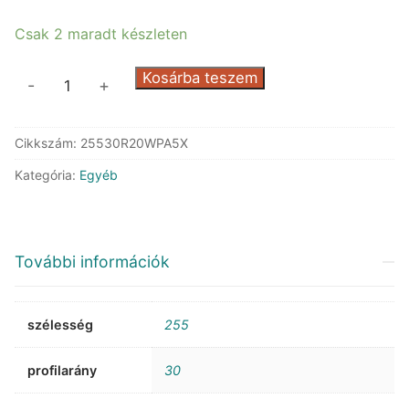
212.306 Ft.
149.186 Ft.
Csak 2 maradt készleten
Michelin
Kosárba teszem
-
+
Pilot
Alpin
Cikkszám:
25530R20WPA5X
5
XL
Kategória:
Egyéb
mennyiség
További információk
szélesség
255
profilarány
30