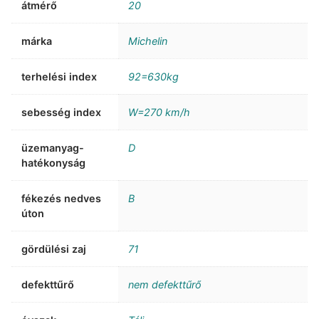
átmérő
20
márka
Michelin
terhelési index
92=630kg
sebesség index
W=270 km/h
üzemanyag-
D
hatékonyság
fékezés nedves
B
úton
gördülési zaj
71
defekttűrő
nem defekttűrő