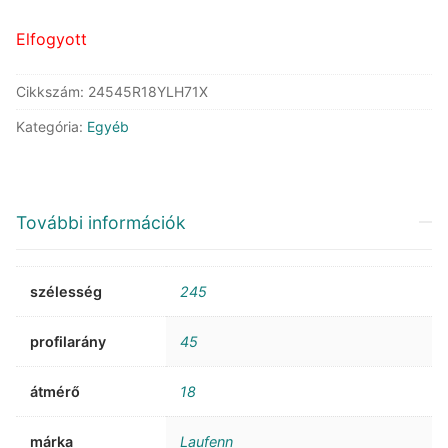
90.513 Ft.
51.982 Ft.
Elfogyott
Cikkszám:
24545R18YLH71X
Kategória:
Egyéb
További információk
szélesség
245
profilarány
45
átmérő
18
márka
Laufenn