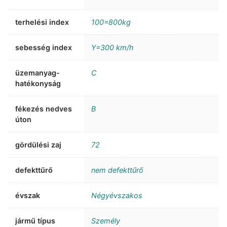
terhelési index
100=800kg
sebesség index
Y=300 km/h
üzemanyag-
C
hatékonyság
fékezés nedves
B
úton
gördülési zaj
72
defekttűrő
nem defekttűrő
évszak
Négyévszakos
jármű típus
Személy