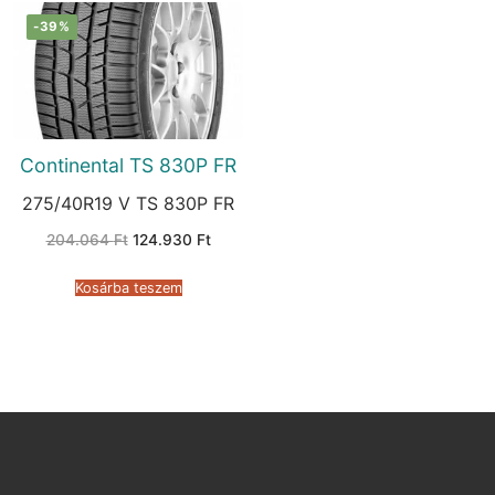
-39%
Continental TS 830P FR
275/40R19 V TS 830P FR
Original
Current
204.064
Ft
124.930
Ft
price
price
was:
is:
204.064 Ft.
124.930 Ft.
Kosárba teszem