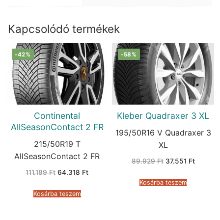
Kapcsolódó termékek
-42%
-58%
Continental
Kleber Quadraxer 3 XL
AllSeasonContact 2 FR
195/50R16 V Quadraxer 3
215/50R19 T
XL
AllSeasonContact 2 FR
Original
Current
89.929
Ft
37.551
Ft
price
price
Original
Current
111.189
Ft
64.318
Ft
was:
is:
price
price
89.929 Ft.
37.551 F
Kosárba teszem
was:
is:
111.189 Ft.
64.318 Ft.
Kosárba teszem