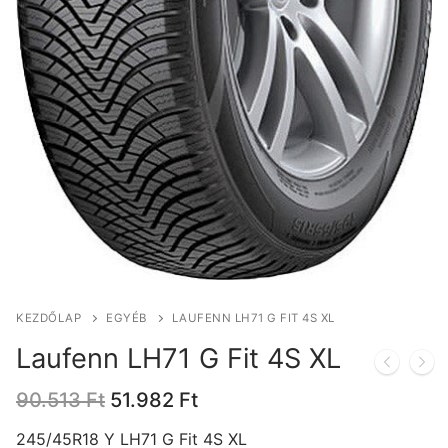
KEZDŐLAP
EGYÉB
LAUFENN LH71 G FIT 4S XL
Laufenn LH71 G Fit 4S XL
Original
Current
90.513
Ft
51.982
Ft
price
price
was:
is:
245/45R18 Y LH71 G Fit 4S XL