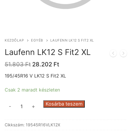
KEZDŐLAP
EGYÉB
LAUFENN LK12 S FIT2 XL
Laufenn LK12 S Fit2 XL
Original
Current
51.803
Ft
28.202
Ft
price
price
was:
is:
195/45R16 V LK12 S Fit2 XL
51.803 Ft.
28.202 Ft.
Csak 2 maradt készleten
Laufenn
Kosárba teszem
-
+
LK12
S
Cikkszám:
19545R16VLK12X
Fit2