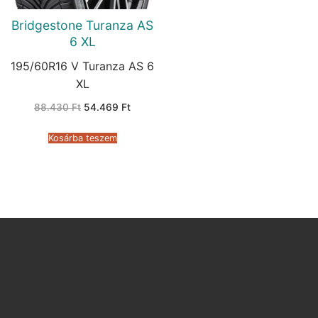
Bridgestone Turanza AS
6 XL
195/60R16 V Turanza AS 6
XL
Original
Current
88.430
Ft
54.469
Ft
price
price
was:
is:
88.430 Ft.
54.469 Ft.
Kosárba teszem