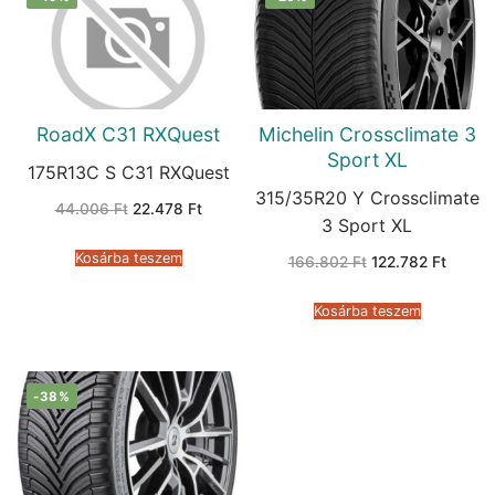
RoadX C31 RXQuest
Michelin Crossclimate 3
Sport XL
175R13C S C31 RXQuest
315/35R20 Y Crossclimate
Original
Current
44.006
Ft
22.478
Ft
price
price
3 Sport XL
was:
is:
44.006 Ft.
22.478 Ft.
Kosárba teszem
Original
Curren
166.802
Ft
122.782
Ft
price
price
was:
is:
166.802 Ft.
122.782
Kosárba teszem
-38%