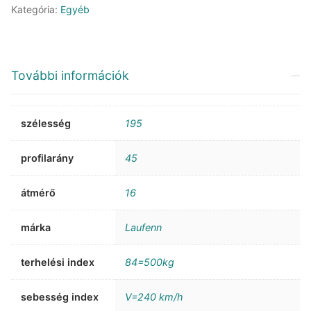
XL
Kategória:
Egyéb
mennyiség
További információk
szélesség
195
profilarány
45
átmérő
16
márka
Laufenn
terhelési index
84=500kg
sebesség index
V=240 km/h