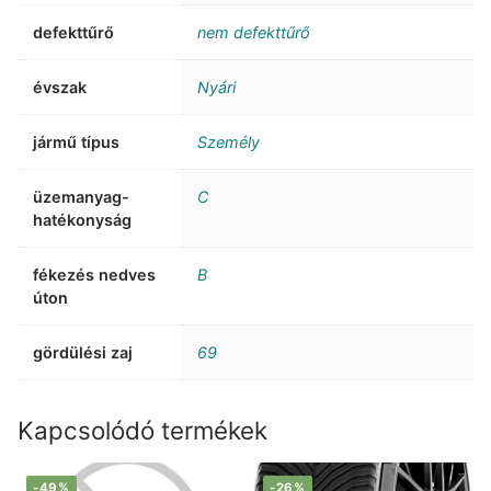
defekttűrő
nem defekttűrő
évszak
Nyári
jármű típus
Személy
üzemanyag-
C
hatékonyság
fékezés nedves
B
úton
gördülési zaj
69
Kapcsolódó termékek
-49%
-26%