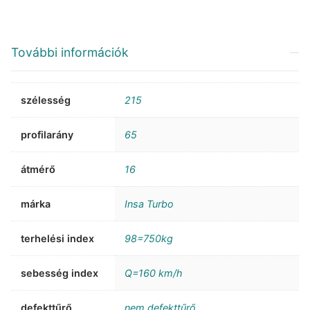
További információk
szélesség
215
profilarány
65
átmérő
16
márka
Insa Turbo
terhelési index
98=750kg
sebesség index
Q=160 km/h
defekttűrő
nem defekttűrő