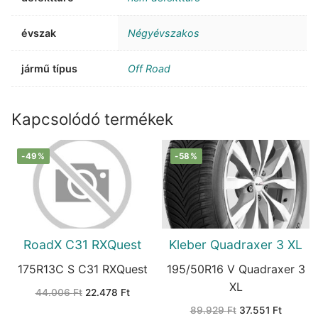
évszak
Négyévszakos
jármű típus
Off Road
Kapcsolódó termékek
-49%
-58%
RoadX C31 RXQuest
Kleber Quadraxer 3 XL
175R13C S C31 RXQuest
195/50R16 V Quadraxer 3
XL
Original
Current
44.006
Ft
22.478
Ft
price
price
Original
Current
was:
is:
89.929
Ft
37.551
Ft