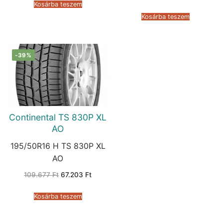
price
price
44.006 Ft.
22.478 Ft.
Kosárba teszem
was:
is:
89.929 Ft.
37.551 F
Kosárba teszem
-39%
Continental TS 830P XL
AO
195/50R16 H TS 830P XL
AO
Original
Current
109.677
Ft
67.203
Ft
price
price
was:
is:
109.677 Ft.
67.203 Ft.
Kosárba teszem