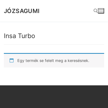
Ugrás
a
JÓZSAGUMI
tartalomra
Keresése:
Insa Turbo
Egy termék se felelt meg a keresésnek.