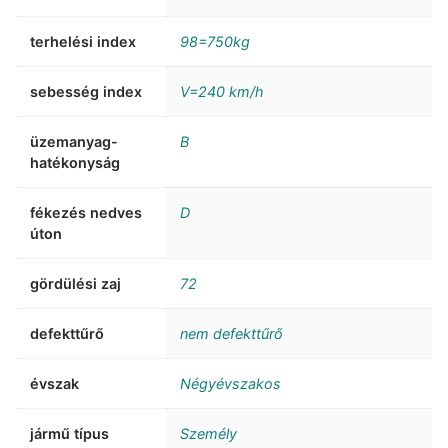
terhelési index
98=750kg
sebesség index
V=240 km/h
üzemanyag-
B
hatékonyság
fékezés nedves
D
úton
gördülési zaj
72
defekttűrő
nem defekttűrő
évszak
Négyévszakos
jármű típus
Személy