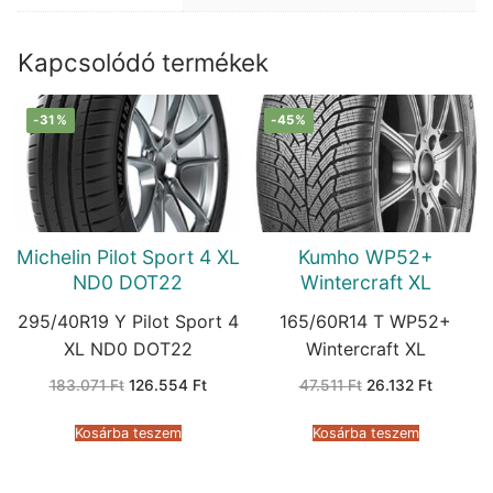
Kapcsolódó termékek
-31%
-45%
Michelin Pilot Sport 4 XL
Kumho WP52+
ND0 DOT22
Wintercraft XL
295/40R19 Y Pilot Sport 4
165/60R14 T WP52+
XL ND0 DOT22
Wintercraft XL
Original
Current
Original
Current
183.071
Ft
126.554
Ft
47.511
Ft
26.132
Ft
price
price
price
price
was:
is:
was:
is:
183.071 Ft.
126.554 Ft.
47.511 Ft.
26.132 F
Kosárba teszem
Kosárba teszem