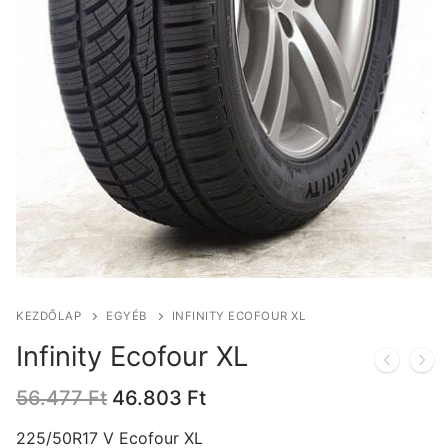
KEZDŐLAP
EGYÉB
INFINITY ECOFOUR XL
Infinity Ecofour XL
Original
Current
56.477
Ft
46.803
Ft
price
price
was:
is:
225/50R17 V Ecofour XL