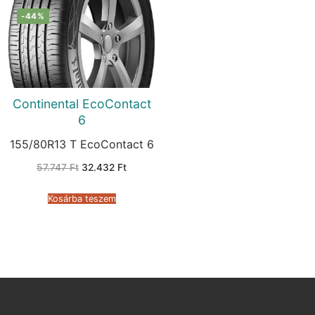
-44%
Continental EcoContact
6
155/80R13 T EcoContact 6
Original
Current
57.747
Ft
32.432
Ft
price
price
was:
is:
57.747 Ft.
32.432 Ft.
Kosárba teszem