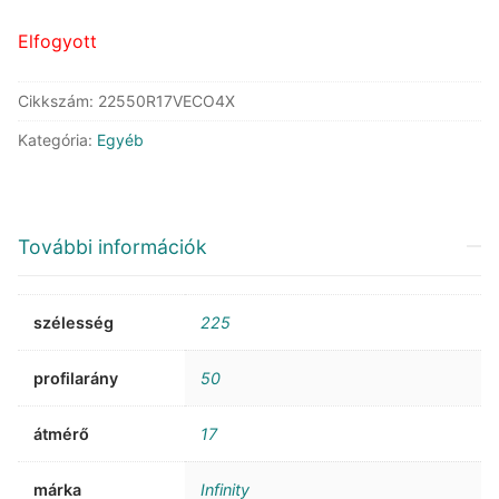
56.477 Ft.
46.803 Ft.
Elfogyott
Cikkszám:
22550R17VECO4X
Kategória:
Egyéb
További információk
szélesség
225
profilarány
50
átmérő
17
márka
Infinity