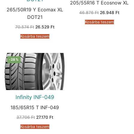
205/55R16 T Ecosnow XL
265/50R19 Y Ecomax XL
Original
Current
46.876
Ft
26.948
Ft
price
price
DOT21
was:
is:
Kosárba teszem
46.876 Ft.
26.948 
Original
Current
70.574
Ft
26.529
Ft
price
price
was:
is:
Kosárba teszem
70.574 Ft.
26.529 Ft.
-28%
Infinity INF-049
185/65R15 T INF-049
Original
Current
37.706
Ft
27.170
Ft
price
price
was:
is:
Kosárba teszem
37.706 Ft.
27.170 Ft.