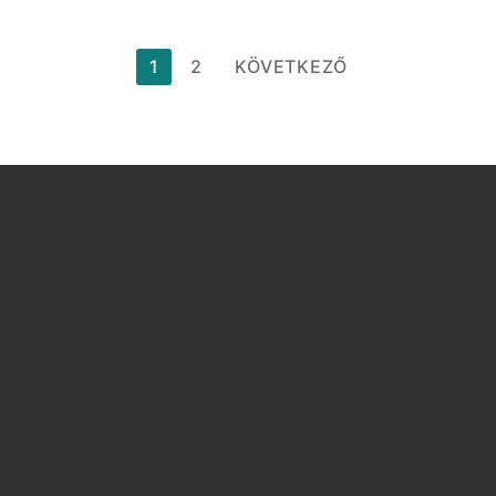
Bejegyzések
1
2
KÖVETKEZŐ
lapozása