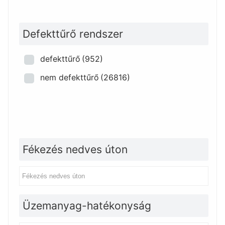
Defekttűrő rendszer
defekttűrő
(952)
nem defekttűrő
(26816)
Fékezés nedves úton
Üzemanyag-hatékonyság