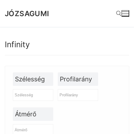
Ugrás
a
JÓZSAGUMI
tartalomra
Keresése:
Infinity
Szélesség
Profilarány
Átmérő