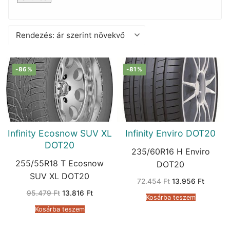
-86%
-81%
Infinity Ecosnow SUV XL
Infinity Enviro DOT20
DOT20
235/60R16 H Enviro
255/55R18 T Ecosnow
DOT20
SUV XL DOT20
Original
Current
72.454
Ft
13.956
Ft
price
price
Original
Current
95.479
Ft
13.816
Ft
was:
is:
Kosárba teszem
price
price
72.454 Ft.
13.956 
was:
is:
Kosárba teszem
95.479 Ft.
13.816 Ft.