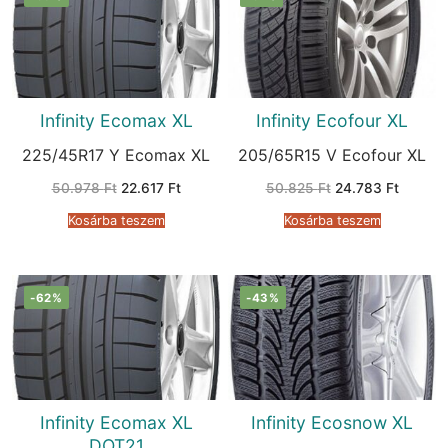
Infinity Ecomax XL
Infinity Ecofour XL
225/45R17 Y Ecomax XL
205/65R15 V Ecofour XL
Original
Current
Original
Current
50.978
Ft
22.617
Ft
50.825
Ft
24.783
Ft
price
price
price
price
was:
is:
was:
is:
Kosárba teszem
Kosárba teszem
50.978 Ft.
22.617 Ft.
50.825 Ft.
24.783 
-62%
-43%
Infinity Ecomax XL
Infinity Ecosnow XL
DOT21