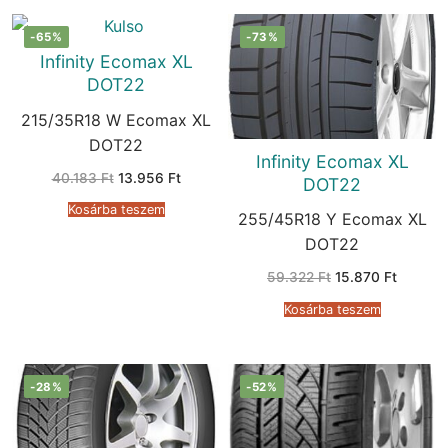
-65%
-73%
Infinity Ecomax XL
DOT22
215/35R18 W Ecomax XL
DOT22
Infinity Ecomax XL
Original
Current
40.183
Ft
13.956
Ft
DOT22
price
price
was:
is:
Kosárba teszem
40.183 Ft.
13.956 Ft.
255/45R18 Y Ecomax XL
DOT22
Original
Current
59.322
Ft
15.870
Ft
price
price
was:
is:
Kosárba teszem
59.322 Ft.
15.870 F
-28%
-52%