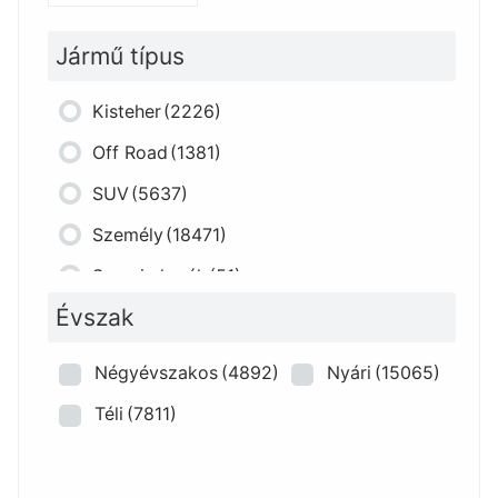
Jármű típus
Kisteher
(2226)
Off Road
(1381)
SUV
(5637)
Személy
(18471)
Szerviz kerék
(51)
Évszak
Négyévszakos
(4892)
Nyári
(15065)
Téli
(7811)