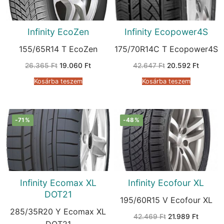
Infinity EcoZen
Infinity Ecopower4S
155/65R14 T EcoZen
175/70R14C T Ecopower4S
Original
Current
Original
Current
26.365
Ft
19.060
Ft
42.647
Ft
20.592
Ft
price
price
price
price
was:
is:
was:
is:
Kosárba teszem
Kosárba teszem
26.365 Ft.
19.060 Ft.
42.647 Ft.
20.592 
-71%
-48%
Infinity Ecomax XL
Infinity Ecofour XL
DOT21
195/60R15 V Ecofour XL
285/35R20 Y Ecomax XL
Original
Current
42.469
Ft
21.989
Ft
price
price
DOT21