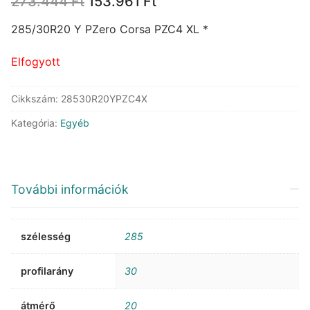
Original
Current
273.444
Ft
153.961
Ft
price
price
was:
is:
285/30R20 Y PZero Corsa PZC4 XL *
273.444 Ft.
153.961 Ft.
Elfogyott
Cikkszám:
28530R20YPZC4X
Kategória:
Egyéb
További információk
szélesség
285
profilarány
30
átmérő
20