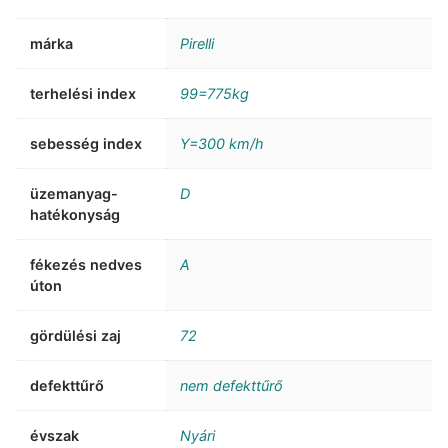
márka
Pirelli
terhelési index
99=775kg
sebesség index
Y=300 km/h
üzemanyag-
D
hatékonyság
fékezés nedves
A
úton
gördülési zaj
72
defekttűrő
nem defekttűrő
évszak
Nyári