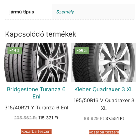
jármű típus
Személy
Kapcsolódó termékek
-44%
-58%
Bridgestone Turanza 6
Kleber Quadraxer 3 XL
Enl
195/50R16 V Quadraxer 3
315/40R21 Y Turanza 6 Enl
XL
Original
Current
205.562
Ft
115.321
Ft
Original
Current
89.929
Ft
37.551
Ft
price
price
price
price
was:
is:
was:
is:
205.562 Ft.
115.321 Ft.
89.929 Ft.
37.551 F
Kosárba teszem
Kosárba teszem