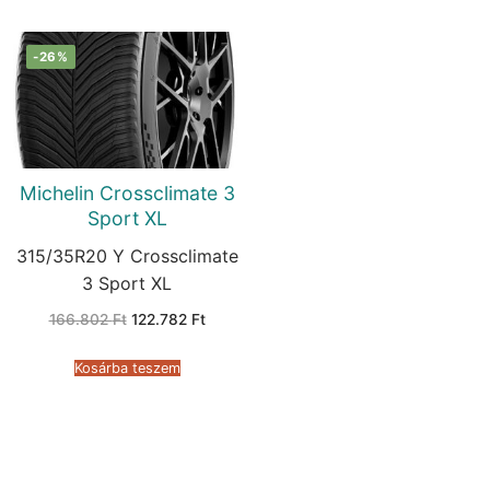
-26%
Michelin Crossclimate 3
Sport XL
315/35R20 Y Crossclimate
3 Sport XL
Original
Current
166.802
Ft
122.782
Ft
price
price
was:
is:
166.802 Ft.
122.782 Ft.
Kosárba teszem