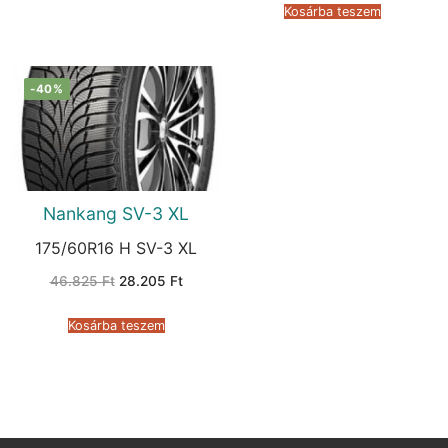
151.295 Ft.
105.59
Kosárba teszem
-40%
Nankang SV-3 XL
175/60R16 H SV-3 XL
Original
Current
46.825
Ft
28.205
Ft
price
price
was:
is:
46.825 Ft.
28.205 Ft.
Kosárba teszem