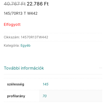
Original
Current
40.767
Ft
22.786
Ft
price
price
was:
is:
145/70R13 T W442
40.767 Ft.
22.786 Ft.
Elfogyott
Cikkszám:
14570R13TW442
Kategória:
Egyéb
További információk
szélesség
145
profilarány
70