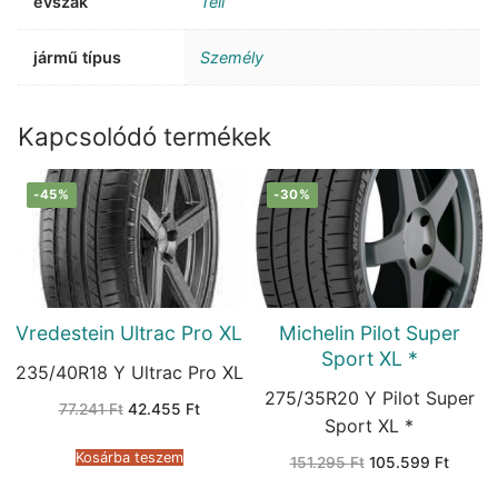
évszak
Téli
jármű típus
Személy
Kapcsolódó termékek
-45%
-30%
Vredestein Ultrac Pro XL
Michelin Pilot Super
Sport XL *
235/40R18 Y Ultrac Pro XL
275/35R20 Y Pilot Super
Original
Current
77.241
Ft
42.455
Ft
price
price
Sport XL *
was:
is:
77.241 Ft.
42.455 Ft.
Kosárba teszem
Original
Curren
151.295
Ft
105.599
Ft
price
price
was:
is: