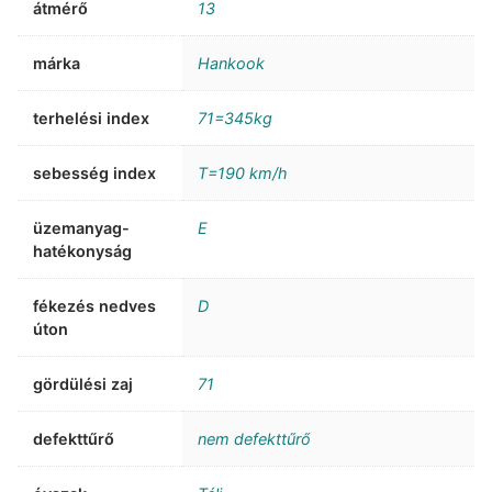
átmérő
13
márka
Hankook
terhelési index
71=345kg
sebesség index
T=190 km/h
üzemanyag-
E
hatékonyság
fékezés nedves
D
úton
gördülési zaj
71
defekttűrő
nem defekttűrő