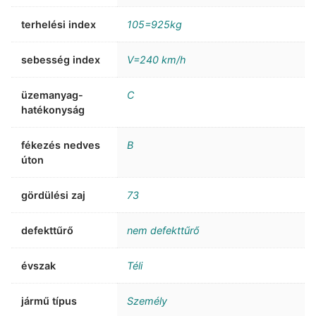
terhelési index
105=925kg
sebesség index
V=240 km/h
üzemanyag-
C
hatékonyság
fékezés nedves
B
úton
gördülési zaj
73
defekttűrő
nem defekttűrő
évszak
Téli
jármű típus
Személy