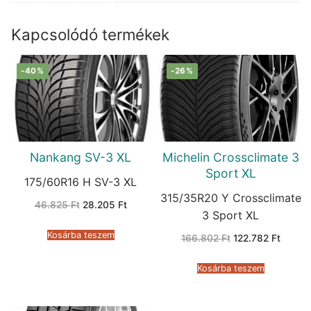
Kapcsolódó termékek
-40%
-26%
Nankang SV-3 XL
Michelin Crossclimate 3
Sport XL
175/60R16 H SV-3 XL
315/35R20 Y Crossclimate
Original
Current
46.825
Ft
28.205
Ft
price
price
3 Sport XL
was:
is:
46.825 Ft.
28.205 Ft.
Kosárba teszem
Original
Curren
166.802
Ft
122.782
Ft
price
price
was:
is:
166.802 Ft.
122.782
Kosárba teszem