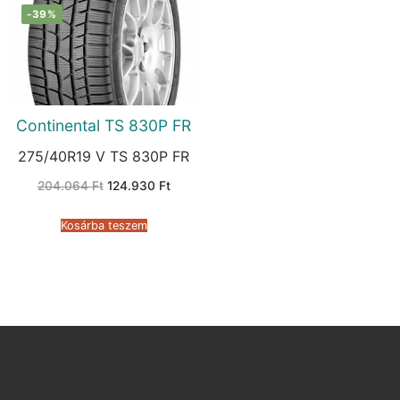
-39%
Continental TS 830P FR
275/40R19 V TS 830P FR
Original
Current
204.064
Ft
124.930
Ft
price
price
was:
is:
204.064 Ft.
124.930 Ft.
Kosárba teszem