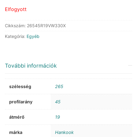
158.102 Ft.
88.175 Ft.
Elfogyott
Cikkszám:
26545R19VW330X
Kategória:
Egyéb
További információk
szélesség
265
profilarány
45
átmérő
19
márka
Hankook