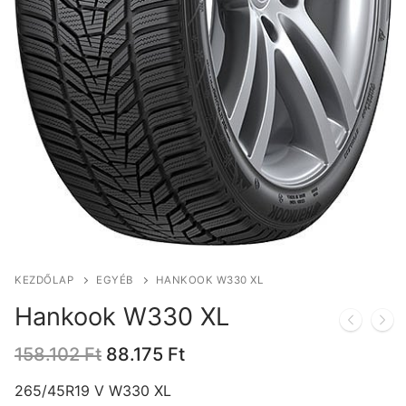
KEZDŐLAP
EGYÉB
HANKOOK W330 XL
Hankook W330 XL
Original
Current
158.102
Ft
88.175
Ft
price
price
was:
is:
265/45R19 V W330 XL